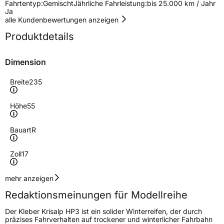
Fahrtentyp:
Gemischt
Jährliche Fahrleistung:
bis 25.000 km / Jahr
Ja
alle Kundenbewertungen anzeigen
Produktdetails
Dimension
Breite
235
Höhe
55
Bauart
R
Zoll
17
Geschwindigkeitsindex
H
mehr anzeigen
Redaktionsmeinungen für Modellreihe
Höchstgeschwindigkeit
210 km/h
Der Kleber Krisalp HP3 ist ein solider Winterreifen, der durch
Lastindex
103
präzises Fahrverhalten auf trockener und winterlicher Fahrbahn