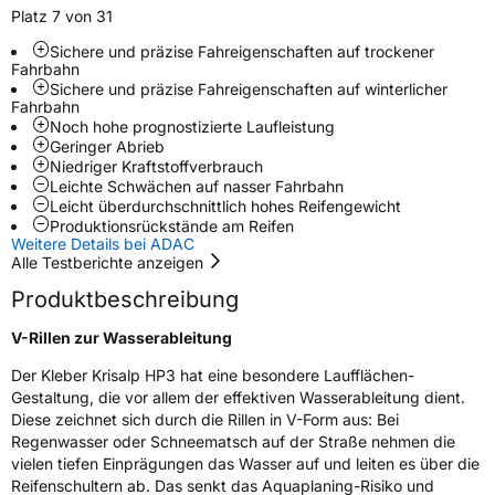
Verstärkt
XL
Platz 7 von 31
Sichere und präzise Fahreigenschaften auf trockener
Fahrbahn
EU Label
Sichere und präzise Fahreigenschaften auf winterlicher
Fahrbahn
Effizienz
C
Noch hohe prognostizierte Laufleistung
Geringer Abrieb
Niedriger Kraftstoffverbrauch
Nasshaftung
B
Leichte Schwächen auf nasser Fahrbahn
Leicht überdurchschnittlich hohes Reifengewicht
Produktionsrückstände am Reifen
Rollgeräusch (Klasse)
B
Weitere Details bei ADAC
Alle Testberichte anzeigen
Rollgeräusch (dB)
71
Produktbeschreibung
Fahrzeugklasse
C1
V-Rillen zur Wasserableitung
3PMSF / Schneeflockensymbol / Alpine-Symbol
Ja
Der Kleber Krisalp HP3 hat eine besondere Laufflächen-
Gestaltung, die vor allem der effektiven Wasserableitung dient.
Diese zeichnet sich durch die Rillen in V-Form aus: Bei
Eisgrip
Nein
Regenwasser oder Schneematsch auf der Straße nehmen die
EPREL ID
412006
vielen tiefen Einprägungen das Wasser auf und leiten es über die
Reifenschultern ab. Das senkt das Aquaplaning-Risiko und