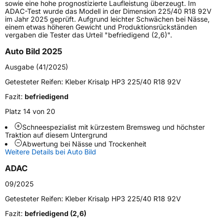
sowie eine hohe prognostizierte Laufleistung überzeugt. Im
ADAC-Test wurde das Modell in der Dimension 225/40 R18 92V
Höchstlast
875 kg
im Jahr 2025 geprüft. Aufgrund leichter Schwächen bei Nässe,
einem etwas höheren Gewicht und Produktionsrückständen
Gewicht (in kg)
11 kg
vergaben die Tester das Urteil "befriedigend (2,6)".
Auto Bild 2025
Generelle Merkmale
Ausgabe (41/2025)
Fahrzeugtyp
SUV
Getesteter Reifen:
Kleber Krisalp HP3 225/40 R18 92V
Verwendung
Winterreifen
Fazit:
befriedigend
Modellname
Krisalp HP3 SUV
Platz 14 von 20
Fahrzeugart
PKW & SUV
Schneespezialist mit kürzestem Bremsweg und höchster
Traktion auf diesem Untergrund
Abwertung bei Nässe und Trockenheit
Weitere Eigenschaften
Weitere Details bei Auto Bild
Schlauchtyp
TL
ADAC
09/2025
Zustand
Neureifen
Getesteter Reifen:
Kleber Krisalp HP3 225/40 R18 92V
M+S
Ja
Fazit:
befriedigend (2,6)