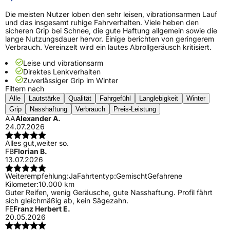
Die meisten Nutzer loben den sehr leisen, vibrationsarmen Lauf
und das insgesamt ruhige Fahrverhalten. Viele heben den
sicheren Grip bei Schnee, die gute Haftung allgemein sowie die
lange Nutzungsdauer hervor. Einige berichten von geringerem
Verbrauch. Vereinzelt wird ein lautes Abrollgeräusch kritisiert.
Leise und vibrationsarm
Direktes Lenkverhalten
Zuverlässiger Grip im Winter
Filtern nach
Alle
Lautstärke
Qualität
Fahrgefühl
Langlebigkeit
Winter
Grip
Nasshaftung
Verbrauch
Preis-Leistung
AA
Alexander A.
24.07.2026
Alles gut,weiter so.
FB
Florian B.
13.07.2026
Weiterempfehlung:
Ja
Fahrtentyp:
Gemischt
Gefahrene
Kilometer:
10.000 km
Guter Reifen, wenig Geräusche, gute Nasshaftung. Profil fährt
sich gleichmäßig ab, kein Sägezahn.
FE
Franz Herbert E.
20.05.2026