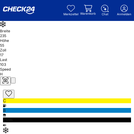
Warenkorb
Merkzettel
Chat
Anmelden
Breite
235
Höhe
55
Zoll
17
Last
103
Speed
H
C
B
71db