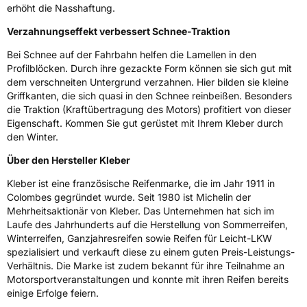
Allgemeine Produktsicherheit (GPSR)
erhöht die Nasshaftung.
Herstellerkontakt
MANUFACTURE FRANCAISE DES
Verzahnungseffekt verbessert Schnee-Traktion
PNEUMATIQUES MICHELIN, place des
Carmes-Déchaux 23 63000 Clermont-
Bei Schnee auf der Fahrbahn helfen die Lamellen in den
Ferrand Frankreich, contact@tc.michelin.eu
Profilblöcken. Durch ihre gezackte Form können sie sich gut mit
dem verschneiten Untergrund verzahnen. Hier bilden sie kleine
Griffkanten, die sich quasi in den Schnee reinbeißen. Besonders
die Traktion (Kraftübertragung des Motors) profitiert von dieser
Eigenschaft. Kommen Sie gut gerüstet mit Ihrem Kleber durch
den Winter.
Über den Hersteller Kleber
Kleber ist eine französische Reifenmarke, die im Jahr 1911 in
Colombes gegründet wurde. Seit 1980 ist Michelin der
Mehrheitsaktionär von Kleber. Das Unternehmen hat sich im
Laufe des Jahrhunderts auf die Herstellung von Sommerreifen,
Winterreifen, Ganzjahresreifen sowie Reifen für Leicht-LKW
spezialisiert und verkauft diese zu einem guten Preis-Leistungs-
Verhältnis. Die Marke ist zudem bekannt für ihre Teilnahme an
Motorsportveranstaltungen und konnte mit ihren Reifen bereits
einige Erfolge feiern.