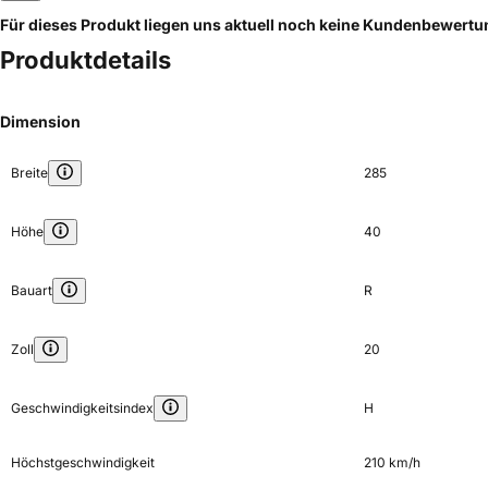
Für dieses Produkt liegen uns aktuell noch keine Kundenbewert
Produktdetails
Dimension
Breite
285
Höhe
40
Bauart
R
Zoll
20
Geschwindigkeitsindex
H
Höchstgeschwindigkeit
210 km/h