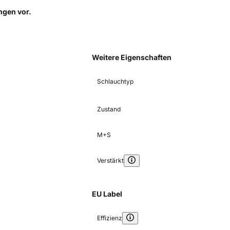
ungen
vor.
Weitere Eigenschaften
Schlauchtyp
Zustand
M+S
Verstärkt
EU Label
Effizienz