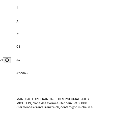
E
A
71
C1
ol
Ja
462063
MANUFACTURE FRANCAISE DES PNEUMATIQUES
MICHELIN, place des Carmes-Déchaux 23 63000
Clermont-Ferrand Frankreich, contact@tc.michelin.eu