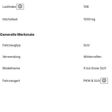
Lastindex
108
Höchstlast
1000 kg
Generelle Merkmale
Fahrzeugtyp
SUV
Verwendung
Winterreifen
Modellname
X Ice Snow SUV
Fahrzeugart
PKW & SUV