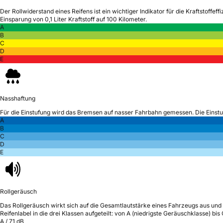
Der Rollwiderstand eines Reifens ist ein wichtiger Indikator für die Kraftstoffeffi
Einsparung von 0,1 Liter Kraftstoff auf 100 Kilometer.
A
B
C
D
E
Nasshaftung
Für die Einstufung wird das Bremsen auf nasser Fahrbahn gemessen.
Die Einst
A
B
C
D
E
Rollgeräusch
Das Rollgeräusch wirkt sich auf die Gesamtlautstärke eines Fahrzeugs aus
und 
Reifenlabel in die drei Klassen aufgeteilt: von A (niedrigste Geräuschklasse) bi
A
/
71
dB