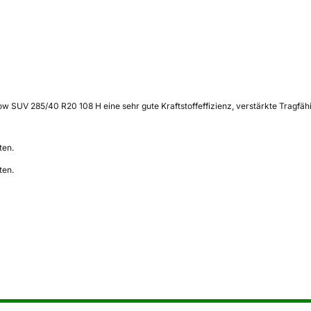
ow SUV 285/40 R20 108 H eine sehr gute Kraftstoffeffizienz, verstärkte Tragfäh
ten.
ten.