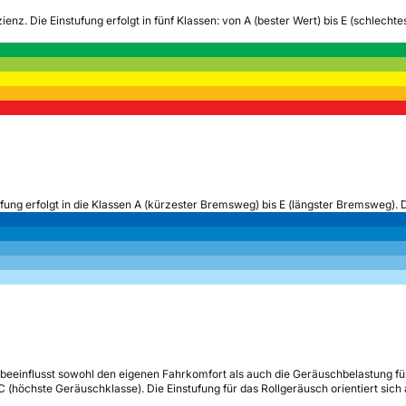
zienz.
Die Einstufung erfolgt in fünf Klassen: von A (bester Wert) bis E (schlech
ufung erfolgt in die Klassen A (kürzester Bremsweg) bis E (längster Bremsweg). 
beeinflusst sowohl den eigenen Fahrkomfort als auch die Geräuschbelastung fü
s C (höchste Geräuschklasse). Die Einstufung für das Rollgeräusch orientiert sic