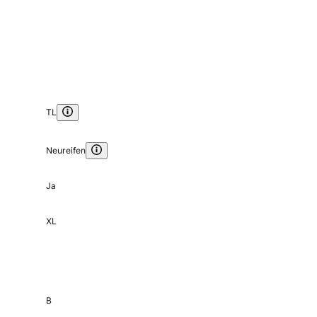
TL
Neureifen
Ja
XL
B