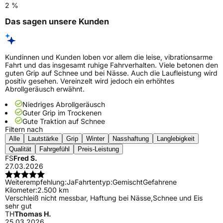
2 %
Das sagen unsere Kunden
Kundinnen und Kunden loben vor allem die leise, vibrationsarme
Fahrt und das insgesamt ruhige Fahrverhalten. Viele betonen den
guten Grip auf Schnee und bei Nässe. Auch die Laufleistung wird
positiv gesehen. Vereinzelt wird jedoch ein erhöhtes
Abrollgeräusch erwähnt.
Niedriges Abrollgeräusch
Guter Grip im Trockenen
Gute Traktion auf Schnee
Filtern nach
Alle
Lautstärke
Grip
Winter
Nasshaftung
Langlebigkeit
Qualität
Fahrgefühl
Preis-Leistung
FS
Fred S.
27.03.2026
Weiterempfehlung:
Ja
Fahrtentyp:
Gemischt
Gefahrene
Kilometer:
2.500 km
Verschleiß nicht messbar, Haftung bei Nässe,Schnee und Eis
sehr gut
TH
Thomas H.
25.03.2026