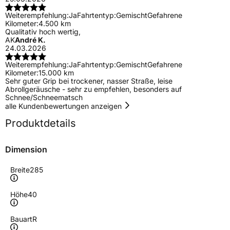
Weiterempfehlung:
Ja
Fahrtentyp:
Gemischt
Gefahrene
Kilometer:
4.500 km
Qualitativ hoch wertig,
AK
André K.
24.03.2026
Weiterempfehlung:
Ja
Fahrtentyp:
Gemischt
Gefahrene
Kilometer:
15.000 km
Sehr guter Grip bei trockener, nasser Straße, leise
Abrollgeräusche - sehr zu empfehlen, besonders auf
Schnee/Schneematsch
alle Kundenbewertungen anzeigen
Produktdetails
Dimension
Breite
285
Höhe
40
Bauart
R