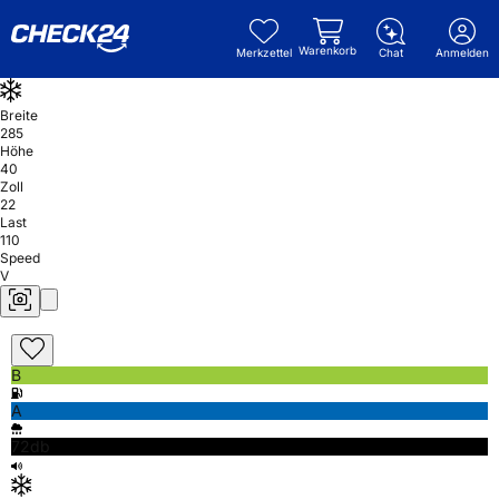
Warenkorb
Merkzettel
Chat
Anmelden
Breite
285
Höhe
40
Zoll
22
Last
110
Speed
V
B
A
72db