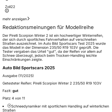
Zoll
22
Geschwindigkeitsindex
V
mehr anzeigen
Redaktionsmeinungen für Modellreihe
Höchstgeschwindigkeit
240 km/h
Der Pirelli Scorpion Winter 2 ist ein hochwertiger Winterreifen,
Lastindex
110
der sich durch sportliches Fahrverhalten auf verschneiten
Straßen auszeichnet. Im Auto Bild Sportscars Test 2025 wurde
das Modell in der Dimension 235/50 R19 103V geprüft. Die
Höchstlast
1060 kg
Tester vergaben das Urteil "gut", da der Reifen vor allem auf
Schnee überzeugt, jedoch beim Trocken-Handling leichte
Gewicht (in kg)
14,784 kg
Einschränkungen zeigte.
Auto Bild Sportscars 2025
Generelle Merkmale
Ausgabe (11/2025)
Fahrzeugtyp
SUV
Getesteter Reifen:
Pirelli Scorpion Winter 2 235/50 R19 103V
Verwendung
Winterreifen
Fazit:
gut
Modellname
Scorpion Winter 2
Platz 4 von 11
Fahrzeugart
PKW & SUV
Schneedynamiker mit sportlichem Handling auf winterlichen
Straßen