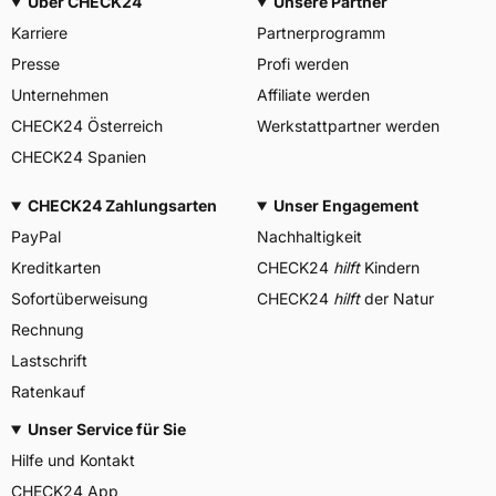
Über CHECK24
Unsere Partner
Karriere
Partnerprogramm
Presse
Profi werden
Unternehmen
Affiliate werden
CHECK24 Österreich
Werkstattpartner werden
CHECK24 Spanien
CHECK24 Zahlungsarten
Unser Engagement
PayPal
Nachhaltigkeit
Kreditkarten
CHECK24
hilft
Kindern
Sofortüberweisung
CHECK24
hilft
der Natur
Rechnung
Lastschrift
Ratenkauf
Unser Service für Sie
Hilfe und Kontakt
CHECK24 App