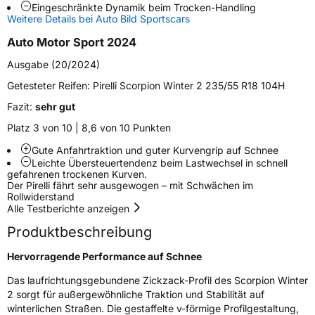
Eingeschränkte Dynamik beim Trocken-Handling
Weitere Eigenschaften
Weitere Details bei Auto Bild Sportscars
Schlauchtyp
TL
Auto Motor Sport 2024
Ausgabe (20/2024)
Zustand
Neureifen
Getesteter Reifen:
Pirelli Scorpion Winter 2 235/55 R18 104H
M+S
Ja
Fazit:
sehr gut
Verstärkt
XL
Platz 3 von 10 | 8,6 von 10 Punkten
Gute Anfahrtraktion und guter Kurvengrip auf Schnee
Felgenschutz
FP
Leichte Übersteuertendenz beim Lastwechsel in schnell
gefahrenen trockenen Kurven.
Der Pirelli fährt sehr ausgewogen – mit Schwächen im
Rollwiderstand
EU Label
Alle Testberichte anzeigen
Effizienz
B
Produktbeschreibung
Hervorragende Performance auf Schnee
Nasshaftung
A
Das laufrichtungsgebundene Zickzack-Profil des Scorpion Winter
2 sorgt für außergewöhnliche Traktion und Stabilität auf
Rollgeräusch (Klasse)
A
winterlichen Straßen. Die gestaffelte v-förmige Profilgestaltung,