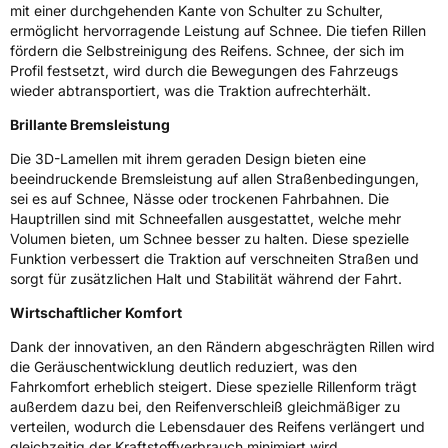
mit einer durchgehenden Kante von Schulter zu Schulter,
Rollgeräusch (dB)
72
ermöglicht hervorragende Leistung auf Schnee. Die tiefen Rillen
fördern die Selbstreinigung des Reifens. Schnee, der sich im
Fahrzeugklasse
C1
Profil festsetzt, wird durch die Bewegungen des Fahrzeugs
wieder abtransportiert, was die Traktion aufrechterhält.
3PMSF / Schneeflockensymbol / Alpine-Symbol
Ja
Brillante Bremsleistung
EPREL ID
1195881
Die 3D-Lamellen mit ihrem geraden Design bieten eine
beeindruckende Bremsleistung auf allen Straßenbedingungen,
Allgemeine Produktsicherheit (GPSR)
sei es auf Schnee, Nässe oder trockenen Fahrbahnen. Die
Hauptrillen sind mit Schneefallen ausgestattet, welche mehr
Herstellerkontakt
PIRELLI TYRE SPA, Viale Piero e Alberto
Volumen bieten, um Schnee besser zu halten. Diese spezielle
Pirelli 25 20126 Milano Italien,
Funktion verbessert die Traktion auf verschneiten Straßen und
www.pirelli.com,
consumer.support@pirelli.com
sorgt für zusätzlichen Halt und Stabilität während der Fahrt.
Wirtschaftlicher Komfort
Dank der innovativen, an den Rändern abgeschrägten Rillen wird
die Geräuschentwicklung deutlich reduziert, was den
Fahrkomfort erheblich steigert. Diese spezielle Rillenform trägt
außerdem dazu bei, den Reifenverschleiß gleichmäßiger zu
verteilen, wodurch die Lebensdauer des Reifens verlängert und
gleichzeitig der Kraftstoffverbrauch minimiert wird.