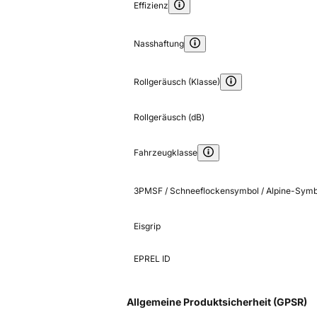
Effizienz
Nasshaftung
Rollgeräusch (Klasse)
Rollgeräusch (dB)
Fahrzeugklasse
3PMSF / Schneeflockensymbol / Alpine-Symb
Eisgrip
EPREL ID
Allgemeine Produktsicherheit (GPSR)