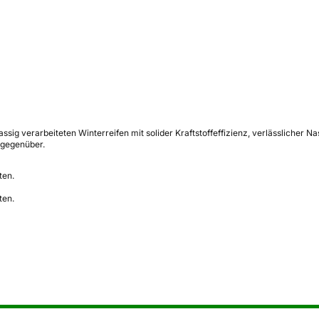
assig verarbeiteten Winterreifen mit solider Kraftstoffeffizienz, verlässlicher
 gegenüber.
ten.
ten.