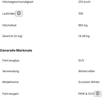
Höchstgeschwindigkeit
210 km/h
Lastindex
106
Höchstlast
950 kg
Gewicht (in kg)
14,48 kg
Generelle Merkmale
Fahrzeugtyp
SUV
Verwendung
Winterreifen
Modellname
Scorpion Winter
Fahrzeugart
PKW & SUV