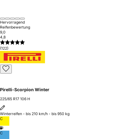
Hervorragend
Reifenbewertung
9,0
4,8
(122)
Pirelli-Scorpion Winter
225/65 R17 106 H
Winterreifen - bis 210 km/h - bis 950 kg
C
C