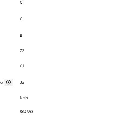
C
C
B
72
C1
ol
Ja
Nein
594683