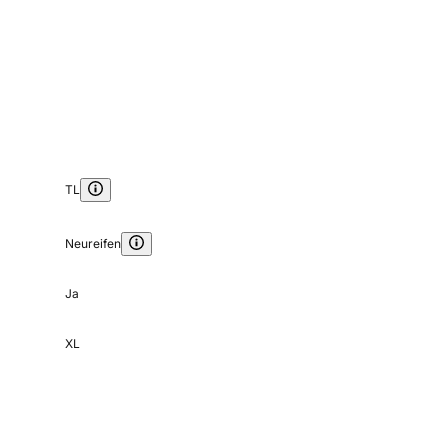
TL
Neureifen
Ja
XL