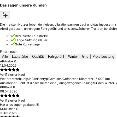
Das sagen unsere Kunden
Die meisten Nutzer loben den leisen, vibrationsarmen Lauf und das insgesamt 
Abrollgeräusch, unruhigem Fahrgefühl und teils schwächerer Traktion bei Schn
Reduzierte Lautstärke
Lange Nutzungsdauer
Gute Kurvenlage
Filtern nach
Alle
Lautstärke
Qualität
Fahrgefühl
Winter
Grip
Preis-Leistung
AR
André R.
12.04.2026
Verifizierter Kauf
Weiterempfehlung:
Ja
Fahrtentyp:
Gemischt
Gefahrene Kilometer:
15.000 km
Aus meiner Sicht ist dieser Reifen eine „ ausgewogene“ Lösung für den Winter. We
KK
Klaus K.
08.04.2026
Verifizierter Kauf
Hat alles super geklappt !!!
KS
Kristian S.
10.03.2026