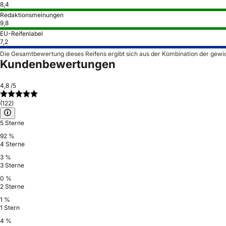
8,4
Redaktionsmeinungen
9,8
EU-Reifenlabel
7,2
Die Gesamtbewertung dieses Reifens ergibt sich aus der Kombination der gewi
Kundenbewertungen
4,8
/5
(122)
5 Sterne
92 %
4 Sterne
3 %
3 Sterne
0 %
2 Sterne
1 %
1 Stern
4 %