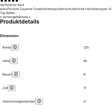
Verifizierter Kauf
Auto:
Porsche Cayenne Turbo
Fahrtentyp:
Gemischt
Jährliche Fahrleistung:
bis 1
Top Reifen .
« Vorherige
Nächste »
Produktdetails
Dimension
Breite
225
Höhe
65
Bauart
R
Zoll
17
Geschwindigkeitsindex
H