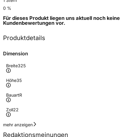
1 Stern
0 %
Für dieses Produkt liegen uns aktuell noch keine
Kundenbewertungen
vor.
Produktdetails
Dimension
Breite
325
Höhe
35
Bauart
R
Zoll
22
Geschwindigkeitsindex
H
mehr anzeigen
Redaktionsmeinungen