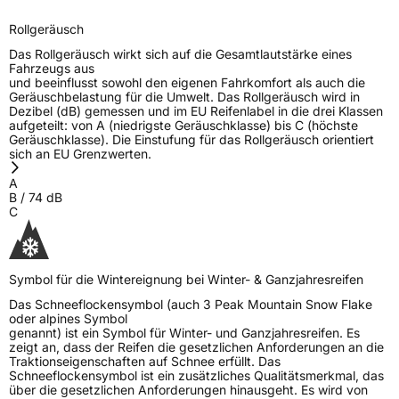
Herstellerkontakt
ROTALLA, Room 608 Sunyard International
Creative Center 1750 Jianghong Road
Rollgeräusch
Binjiang District Hangzhou,
zhaoye@enjoytyre.com
Das Rollgeräusch wirkt sich auf die Gesamtlautstärke eines
Fahrzeugs aus
Verantwortliche
HONCH HUSDOW CO. (CYPRUS) LTD, Room
und beeinflusst sowohl den eigenen Fahrkomfort als auch die
in der EU
608 Sunyard International Creative Center
Geräuschbelastung für die Umwelt. Das Rollgeräusch wird in
1750 Jianghong Road Binjiang District
Dezibel (dB) gemessen und im EU Reifenlabel in die drei Klassen
Hangzhou, zhaoye@enjoytyre.com
aufgeteilt: von A (niedrigste Geräuschklasse) bis C (höchste
Geräuschklasse). Die Einstufung für das Rollgeräusch orientiert
sich an EU Grenzwerten.
A
B
/
74
dB
C
Symbol für die Wintereignung bei Winter- & Ganzjahresreifen
Das Schneeflockensymbol (auch 3 Peak Mountain Snow Flake
oder alpines Symbol
genannt) ist ein Symbol für Winter- und Ganzjahresreifen. Es
zeigt an, dass der Reifen die gesetzlichen Anforderungen an die
Traktionseigenschaften auf Schnee erfüllt. Das
Schneeflockensymbol ist ein zusätzliches Qualitätsmerkmal, das
über die gesetzlichen Anforderungen hinausgeht. Es wird von