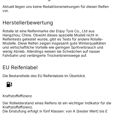
Lastindex
114
Aktuell liegen uns keine Redaktionsmeinungen für diesen Reifen
vor.
Höchstlast
1180 kg
Herstellerbewertung
Generelle Merkmale
Rotalla ist eine Reifenmarke der Enjoy Tyre Co., Ltd aus
Fahrzeugtyp
SUV
Hangzhou, China. Obwohl dieses spezielle Modell nicht in
Reifentests getestet wurde, gibt es Tests für andere Rotalla-
Verwendung
Winterreifen
Modelle. Diese Reifen zeigen insgesamt gute Winterqualitäten
und wirtschaftliche Vorteile wie geringen Spritverbrauch und
Modellname
S 360
wenig Abrieb. Allerdings weisen sie Schwächen auf nasser
Fahrbahn und verlängerte Trockenbremswege auf.
Fahrzeugart
PKW & SUV
EU Reifenlabel
Weitere Eigenschaften
Die Bestandteile des EU Reifenlabels im Überblick
Schlauchtyp
TL
Zustand
Neureifen
Kraftstoffeffizienz
Der Rollwiderstand eines Reifens ist ein wichtiger Indikator für die
Kraftstoffeffizienz.
M+S
Ja
Die Einstufung erfolgt in fünf Klassen: von A (bester Wert) bis E