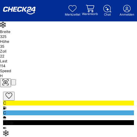
Warenkorb
Merkzettel
Chat
Anmelden
Breite
325
Höhe
35
Zoll
22
Last
114
Speed
H
C
C
74db