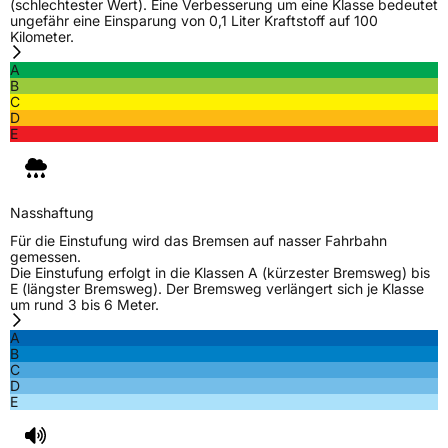
Verstärkt
XL
(schlechtester Wert). Eine Verbesserung um eine Klasse bedeutet
ungefähr eine Einsparung von 0,1 Liter Kraftstoff auf 100
Kilometer.
EU Label
A
B
C
Effizienz
C
D
E
Nasshaftung
C
Rollgeräusch (Klasse)
B
Nasshaftung
Für die Einstufung wird das Bremsen auf nasser Fahrbahn
Rollgeräusch (dB)
74
gemessen.
Die Einstufung erfolgt in die Klassen A (kürzester Bremsweg) bis
Fahrzeugklasse
C1
E (längster Bremsweg). Der Bremsweg verlängert sich je Klasse
um rund 3 bis 6 Meter.
3PMSF / Schneeflockensymbol / Alpine-Symbol
Ja
A
B
C
EPREL ID
2072801
D
E
Allgemeine Produktsicherheit (GPSR)