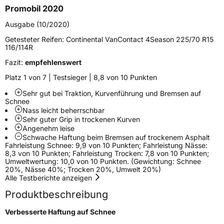
Promobil 2020
Schlauchtyp
TL
Ausgabe (10/2020)
Zustand
Neureifen
Getesteter Reifen:
Continental VanContact 4Season 225/70 R15
116/114R
M+S
Ja
Fazit:
empfehlenswert
C-Reifen
Ja
Platz 1 von 7 | Testsieger | 8,8 von 10 Punkten
Sehr gut bei Traktion, Kurvenführung und Bremsen auf
Schnee
EU Label
Nass leicht beherrschbar
Sehr guter Grip in trockenen Kurven
Effizienz
C
Angenehm leise
Schwache Haftung beim Bremsen auf trockenem Asphalt
Fahrleistung Schnee: 9,9 von 10 Punkten; Fahrleistung Nässe:
Nasshaftung
A
8,3 von 10 Punkten; Fahrleistung Trocken: 7,8 von 10 Punkten;
Umweltwertung: 10,0 von 10 Punkten. (Gewichtung: Schnee
20%, Nässe 40%; Trocken 20%, Umwelt 20%)
Rollgeräusch (Klasse)
B
Alle Testberichte anzeigen
Produktbeschreibung
Rollgeräusch (dB)
73
Verbesserte Haftung auf Schnee
Fahrzeugklasse
C2