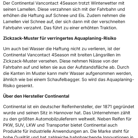
Der Continental Vancontact 4Season trotzt Winterwetter mit
3PMSF / Schneeflockensymbol / Alpine-Symbol
Ja
seinen Lamellen. Diese verzahnen sich mit der Fahrbahn und
erhöhen die Haftung auf Schnee und Eis. Zudem nehmen die
Lamellen viel Schnee auf, der sich dann mit der verschneiten
Eisgrip
Nein
Fahrbahn verzahnt. Das führt zu einer erhöhten Traktion.
EPREL ID
659142
Zickzack-Muster für verringertes Aquaplaning-Risiko
Allgemeine Produktsicherheit (GPSR)
Um auch bei Wasser die Haftung nicht zu verlieren, ist der
Continental Vancontact 4Season mit breiten Längsrillen im
Herstellerkontakt
Continental Reifen Deutschland GmbH
Zickzack-Muster versehen. Diese nehmen Nässe von der
Continental-Plaza 1 30173 Hannover
Fahrbahn auf und leiten sie aus der Aufstandsfläche ab. Durch
Deutschland,
customerservice_tires@conti.de
die Kanten im Muster kann mehr Wasser aufgenommen werden,
ähnlich wie bei einem Schaufelbagger. So wird das Aquaplaning-
Risiko gesenkt.
Über den Hersteller Continental
Continental ist ein deutscher Reifenhersteller, der 1871 gegründet
wurde und seinen Sitz in Hannover hat. Das Unternehmen zählt
zu den größten Automobilzulieferern weltweit. Neben Reifen für
PKW, SUV, LKW und Transporter bietet Continental auch
Produkte für industrielle Anwendungen an. Die Marke steht für
hohe Qualität und hat zahlreiche bahnbrechende Innovationen in