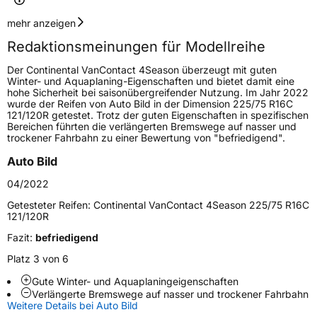
Geschwindigkeitsindex
R
mehr anzeigen
Redaktionsmeinungen für Modellreihe
Höchstgeschwindigkeit
170 km/h
Der Continental VanContact 4Season überzeugt mit guten
Lastindex
112
Winter- und Aquaplaning-Eigenschaften und bietet damit eine
hohe Sicherheit bei saisonübergreifender Nutzung. Im Jahr 2022
wurde der Reifen von Auto Bild in der Dimension 225/75 R16C
Höchstlast
1120 kg
121/120R getestet. Trotz der guten Eigenschaften in spezifischen
Bereichen führten die verlängerten Bremswege auf nasser und
Gewicht (in kg)
14,07 kg
trockener Fahrbahn zu einer Bewertung von "befriedigend".
Auto Bild
Generelle Merkmale
04/2022
Fahrzeugtyp
Transporter
Getesteter Reifen:
Continental VanContact 4Season 225/75 R16C
121/120R
Verwendung
Ganzjahresreifen
Fazit:
befriedigend
Modellname
VanContact 4Season
Platz 3 von 6
Fahrzeugart
Transporter
Gute Winter- und Aquaplaningeigenschaften
Verlängerte Bremswege auf nasser und trockener Fahrbahn
Weitere Details bei Auto Bild
Weitere Eigenschaften