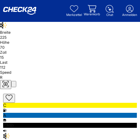
Warenkorb
Merkzettel
Chat
Anmelden
Breite
225
Höhe
70
Zoll
15
Last
112
Speed
R
C
A
73db