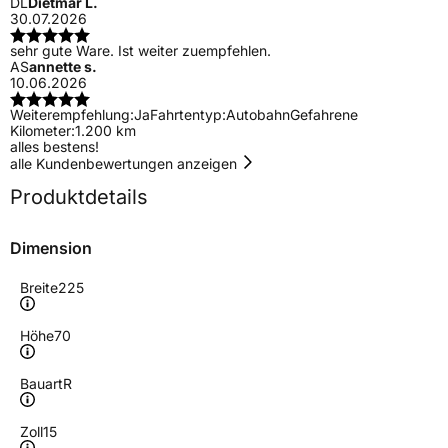
DL
Dietmar L.
30.07.2026
sehr gute Ware. Ist weiter zuempfehlen.
AS
annette s.
10.06.2026
Weiterempfehlung:
Ja
Fahrtentyp:
Autobahn
Gefahrene
Kilometer:
1.200 km
alles bestens!
alle Kundenbewertungen anzeigen
Produktdetails
Dimension
Breite
225
Höhe
70
Bauart
R
Zoll
15