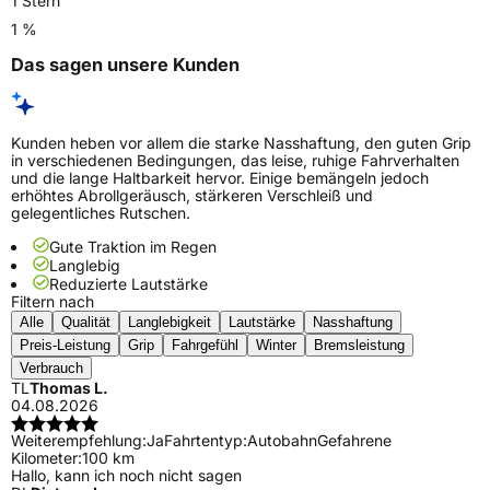
1 Stern
1 %
Das sagen unsere Kunden
Kunden heben vor allem die starke Nasshaftung, den guten Grip
in verschiedenen Bedingungen, das leise, ruhige Fahrverhalten
und die lange Haltbarkeit hervor. Einige bemängeln jedoch
erhöhtes Abrollgeräusch, stärkeren Verschleiß und
gelegentliches Rutschen.
Gute Traktion im Regen
Langlebig
Reduzierte Lautstärke
Filtern nach
Alle
Qualität
Langlebigkeit
Lautstärke
Nasshaftung
Preis-Leistung
Grip
Fahrgefühl
Winter
Bremsleistung
Verbrauch
TL
Thomas L.
04.08.2026
Weiterempfehlung:
Ja
Fahrtentyp:
Autobahn
Gefahrene
Kilometer:
100 km
Hallo, kann ich noch nicht sagen