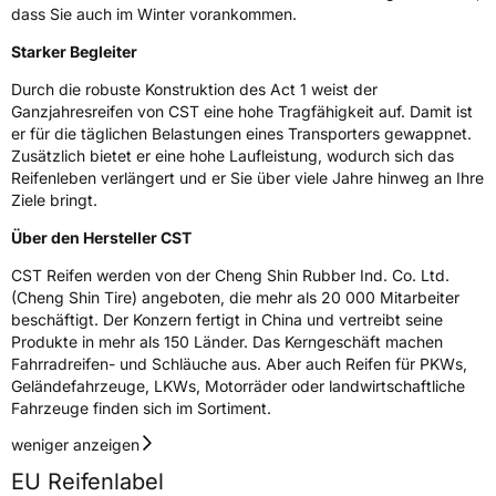
dass Sie auch im Winter vorankommen.
C-Reifen
Ja
Starker Begleiter
Durch die robuste Konstruktion des Act 1 weist der
EU Label
Ganzjahresreifen von CST eine hohe Tragfähigkeit auf. Damit ist
er für die täglichen Belastungen eines Transporters gewappnet.
Effizienz
C
Zusätzlich bietet er eine hohe Laufleistung, wodurch sich das
Reifenleben verlängert und er Sie über viele Jahre hinweg an Ihre
Nasshaftung
A
Ziele bringt.
Über den Hersteller CST
Rollgeräusch (Klasse)
B
CST Reifen werden von der Cheng Shin Rubber Ind. Co. Ltd.
(Cheng Shin Tire) angeboten, die mehr als 20 000 Mitarbeiter
Rollgeräusch (dB)
73
beschäftigt. Der Konzern fertigt in China und vertreibt seine
Fahrzeugklasse
C2
Produkte in mehr als 150 Länder. Das Kerngeschäft machen
Fahrradreifen- und Schläuche aus. Aber auch Reifen für PKWs,
Geländefahrzeuge, LKWs, Motorräder oder landwirtschaftliche
3PMSF / Schneeflockensymbol / Alpine-Symbol
Ja
Fahrzeuge finden sich im Sortiment.
Eisgrip
Nein
weniger anzeigen
EPREL ID
454203
EU Reifenlabel