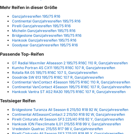
Mehr Reifen in dieser Größe
Ganzjahresreifen 195/75 R16
Continental Ganzjahresreifen 195/75 R16
Pirelli Ganzjahresreifen 195/75 R16
Michelin Ganzjahresreifen 195/75 R16
Bridgestone Ganzjahresreifen 195/75 R16
Hankook Ganzjahresreifen 195/75 R16
Goodyear Ganzjahresreifen 195/75 R16
Passende Top-Reifen
GT Radial Maxmiler Allseason 2 195/75 R16C 110 R, Ganzjahresreifen
Kumho Portran 4S CX11 195/75 R16C 107 R, Ganzjahresreifen
Rotalla RA 05 195/75 R16C 107 S, Ganzjahresreifen
Goodride SW 613 195/75 R16C 107 R, Ganzjahresreifen
Continental VanContact 4Season 195/75 R16C 110 R, Ganzjahresreifen
Continental VanContact 4Season 195/75 R16C 107 R, Ganzjahresreifen
Hankook Vantra ST AS2 RA30 195/75 R16C 107 R, Ganzjahresreifen
Testsieger Reifen
Bridgestone Turanza All Season 6 215/50 R18 92 W, Ganzjahresreifen
Continental AllSeasonContact 2 215/50 R18 92 W, Ganzjahresreifen
Pirelli Cinturato All Season SF3 225/40 R18 92 Y, Ganzjahresreifen
Hankook ION Flexclimate IL01 215/55 R18 99 V, Ganzjahresreifen
Vredestein Quatrac 215/55 R17 98 V, Ganzjahresreifen
Pirelli Cinturato All Season SF3 225/45 R18 95 Y, Ganzjahresreifen