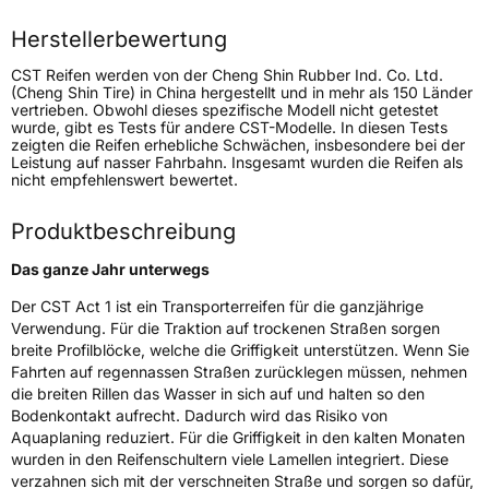
Höchstlast
1060/1000 kg
Herstellerbewertung
Gewicht (in kg)
14,97 kg
CST Reifen werden von der Cheng Shin Rubber Ind. Co. Ltd.
(Cheng Shin Tire) in China hergestellt und in mehr als 150 Länder
vertrieben. Obwohl dieses spezifische Modell nicht getestet
Generelle Merkmale
wurde, gibt es Tests für andere CST-Modelle. In diesen Tests
zeigten die Reifen erhebliche Schwächen, insbesondere bei der
Fahrzeugtyp
Transporter
Leistung auf nasser Fahrbahn. Insgesamt wurden die Reifen als
nicht empfehlenswert bewertet.
Verwendung
Ganzjahresreifen
Produktbeschreibung
Modellname
Van Master All Season ACT1
Das ganze Jahr unterwegs
Fahrzeugart
Transporter
Der CST Act 1 ist ein Transporterreifen für die ganzjährige
Verwendung. Für die Traktion auf trockenen Straßen sorgen
Weitere Eigenschaften
breite Profilblöcke, welche die Griffigkeit unterstützen. Wenn Sie
Fahrten auf regennassen Straßen zurücklegen müssen, nehmen
Schlauchtyp
TL
die breiten Rillen das Wasser in sich auf und halten so den
Bodenkontakt aufrecht. Dadurch wird das Risiko von
Zustand
Neureifen
Aquaplaning reduziert. Für die Griffigkeit in den kalten Monaten
wurden in den Reifenschultern viele Lamellen integriert. Diese
verzahnen sich mit der verschneiten Straße und sorgen so dafür,
M+S
Ja