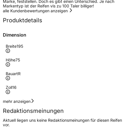
Marke, feststellen. Doch es gibt einen Unterschied. Je nach
Markentyp ist der Reifen vis zu 100 Taler billiger!
alle Kundenbewertungen anzeigen
Produktdetails
Dimension
Breite
195
Höhe
75
Bauart
R
Zoll
16
Geschwindigkeitsindex
S
mehr anzeigen
Redaktionsmeinungen
Höchstgeschwindigkeit
180 km/h
Aktuell liegen uns keine Redaktionsmeinungen für diesen Reifen
Lastindex
110/108
vor.