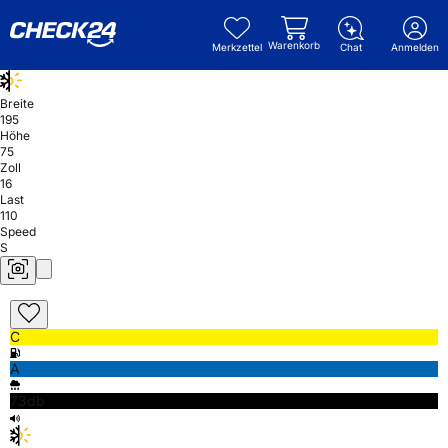
Warenkorb
Merkzettel
Chat
Anmelden
Breite
195
Höhe
75
Zoll
16
Last
110
Speed
S
C
A
73db