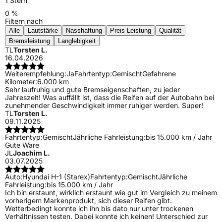
1 Stern
0 %
Filtern nach
Alle
Lautstärke
Nasshaftung
Preis-Leistung
Qualität
Bremsleistung
Langlebigkeit
TL
Torsten L.
16.04.2026
Weiterempfehlung:
Ja
Fahrtentyp:
Gemischt
Gefahrene
Kilometer:
6.000 km
Sehr laufruhig und gute Bremseigenschaften, zu jeder
Jahreszeit! Was auffällt ist, dass die Reifen auf der Autobahn bei
zunehmender Geschwindigkeit immer ruhiger werden. Super!
TL
Torsten L.
09.11.2025
Fahrtentyp:
Gemischt
Jährliche Fahrleistung:
bis 15.000 km / Jahr
Gute Ware
JL
Joachim L.
03.07.2025
Auto:
Hyundai H-1 (Starex)
Fahrtentyp:
Gemischt
Jährliche
Fahrleistung:
bis 15.000 km / Jahr
Ich bin erstaunt, wirklich erstaunt wie gut im Vergleich zu meinem
vorherigem Markenprodukt, sich dieser Reifen gibt.
Wetterbedingt konnte ich ihn bis dato nur unter trockenen
Verhältnissen testen. Dabei konnte ich keinen! Unterschied zur