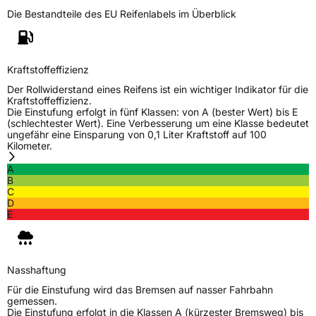
Allgemeine Produktsicherheit (GPSR)
Die Bestandteile des EU Reifenlabels im Überblick
Herstellerkontakt
Kumho Tire Europe GmbH, KUMHO TIRE
EUROPE GmbH Strahlenberger Str. 110-112
D-63067 Offenbach Germany,
Kraftstoffeffizienz
technik@kumhotire.de
Der Rollwiderstand eines Reifens ist ein wichtiger Indikator für die
Kraftstoffeffizienz.
Die Einstufung erfolgt in fünf Klassen: von A (bester Wert) bis E
(schlechtester Wert). Eine Verbesserung um eine Klasse bedeutet
ungefähr eine Einsparung von 0,1 Liter Kraftstoff auf 100
Kilometer.
A
B
C
D
E
Nasshaftung
Für die Einstufung wird das Bremsen auf nasser Fahrbahn
gemessen.
Die Einstufung erfolgt in die Klassen A (kürzester Bremsweg) bis