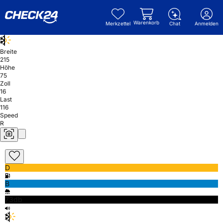
Warenkorb
Merkzettel
Chat
Anmelden
Breite
215
Höhe
75
Zoll
16
Last
116
Speed
R
D
B
73db