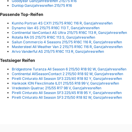
Goodyear Ganzjahresreifen 215/75 R16
Dunlop Ganzjahresreifen 215/75 R16
Passende Top-Reifen
Kumho Portran 4S CX11 215/75 R16C 116 R, Ganzjahresreifen
Dynamo Van 4S 215/75 R16C 113 T, Ganzjahresreifen
Continental VanContact AS Ultra 215/75 R16C 113 R, Ganzjahresreifen
Rotalla RA 05 215/75 R16C 113 S, Ganzjahresreifen
Sailun Commercio 4 Seasons 215/75 R16C 116 R, Ganzjahresreifen
Mastersteel All Weather Van 2 215/75 R16C 116 R, Ganzjahresreifen
Arivo Vanderful AS 215/75 R16C 113 R, Ganzjahresreifen
Testsieger Reifen
Bridgestone Turanza All Season 6 215/50 R18 92 W, Ganzjahresreifen
Continental AllSeasonContact 2 215/50 R18 92 W, Ganzjahresreifen
Pirelli Cinturato All Season SF3 225/40 R18 92 Y, Ganzjahresreifen
Hankook ION Flexclimate IL01 215/55 R18 99 V, Ganzjahresreifen
Vredestein Quatrac 215/55 R17 98 V, Ganzjahresreifen
Pirelli Cinturato All Season SF3 225/45 R18 95 Y, Ganzjahresreifen
Pirelli Cinturato All Season SF3 215/50 R18 92 W, Ganzjahresreifen