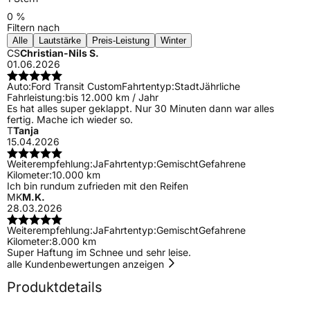
0 %
Filtern nach
Alle
Lautstärke
Preis-Leistung
Winter
CS
Christian-Nils S.
01.06.2026
Auto:
Ford Transit Custom
Fahrtentyp:
Stadt
Jährliche
Fahrleistung:
bis 12.000 km / Jahr
Es hat alles super geklappt. Nur 30 Minuten dann war alles
fertig. Mache ich wieder so.
T
Tanja
15.04.2026
Weiterempfehlung:
Ja
Fahrtentyp:
Gemischt
Gefahrene
Kilometer:
10.000 km
Ich bin rundum zufrieden mit den Reifen
MK
M.K.
28.03.2026
Weiterempfehlung:
Ja
Fahrtentyp:
Gemischt
Gefahrene
Kilometer:
8.000 km
Super Haftung im Schnee und sehr leise.
alle Kundenbewertungen anzeigen
Produktdetails