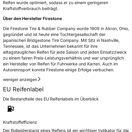
Reifen wurde optimiert, sodass er zu einem geringeren
Effizienz
D
Kraftstoffverbrauch beiträgt.
Über den Hersteller Firestone
Nasshaftung
B
Die Firestone Tire & Rubber Company wurde 1909 in Akron, Ohio,
gegründet und ist heute eine Tochtergesellschaft der
Rollgeräusch (Klasse)
B
japanischen Bridgestone Tire Company. Mit Sitz in Nashville,
Tennessee, ist das Unternehmen bekannt für ihre
Rollgeräusch (dB)
73
alltagstauglichen Reifen für jede Saison und jeden Einsatzzweck
zu einem fairen Preis-Leistungsverhältnis und war ursprünglich
Fahrzeugklasse
C2
ein Hersteller von Reifen für Fuhrwerke und Karren. Auch im
Autorennsport konnte Firestone einige Erfolge verbuchen.
3PMSF / Schneeflockensymbol / Alpine-Symbol
Ja
weniger anzeigen
Eisgrip
Nein
EU Reifenlabel
EPREL ID
383029
Die Bestandteile des EU Reifenlabels im Überblick
Allgemeine Produktsicherheit (GPSR)
Herstellerkontakt
BRIDGESTONE EU NV/SA, Via del Fosso del
Kraftstoffeffizienz
Salceto 13/15 00128 Rome Italien,
market.surveillance@bridgestone.eu
Der Rollwiderstand eines Reifens ist ein wichtiger Indikator für die