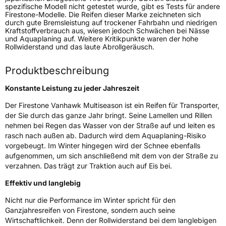
spezifische Modell nicht getestet wurde, gibt es Tests für andere
Firestone-Modelle. Die Reifen dieser Marke zeichneten sich
Fahrzeugtyp
Transporter
durch gute Bremsleistung auf trockener Fahrbahn und niedrigen
Kraftstoffverbrauch aus, wiesen jedoch Schwächen bei Nässe
und Aquaplaning auf. Weitere Kritikpunkte waren der hohe
Verwendung
Ganzjahresreifen
Rollwiderstand und das laute Abrollgeräusch.
Modellname
Vanhawk Multiseason
Produktbeschreibung
Fahrzeugart
Transporter
Konstante Leistung zu jeder Jahreszeit
Weitere Eigenschaften
Der Firestone Vanhawk Multiseason ist ein Reifen für Transporter,
der Sie durch das ganze Jahr bringt. Seine Lamellen und Rillen
Schlauchtyp
TL
nehmen bei Regen das Wasser von der Straße auf und leiten es
rasch nach außen ab. Dadurch wird dem Aquaplaning-Risiko
vorgebeugt. Im Winter hingegen wird der Schnee ebenfalls
Zustand
Neureifen
aufgenommen, um sich anschließend mit dem von der Straße zu
verzahnen. Das trägt zur Traktion auch auf Eis bei.
M+S
Ja
Effektiv und langlebig
C-Reifen
Ja
Nicht nur die Performance im Winter spricht für den
Ganzjahresreifen von Firestone, sondern auch seine
EU Label
Wirtschaftlichkeit. Denn der Rollwiderstand bei dem langlebigen