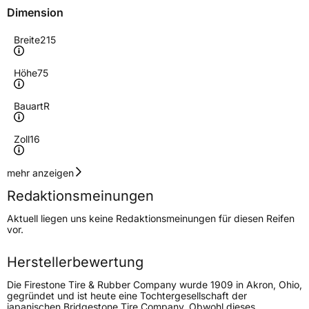
Dimension
Breite
215
Höhe
75
Bauart
R
Zoll
16
Geschwindigkeitsindex
R
mehr anzeigen
Redaktionsmeinungen
Höchstgeschwindigkeit
170 km/h
Aktuell liegen uns keine Redaktionsmeinungen für diesen Reifen
Lastindex
116
vor.
Höchstlast
1250 kg
Herstellerbewertung
Gewicht (in kg)
16,28 kg
Die Firestone Tire & Rubber Company wurde 1909 in Akron, Ohio,
gegründet und ist heute eine Tochtergesellschaft der
japanischen Bridgestone Tire Company. Obwohl dieses
Generelle Merkmale