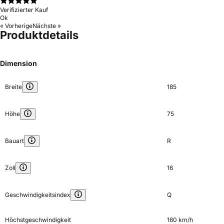
Verifizierter Kauf
Ok
« Vorherige
Nächste »
Produktdetails
Dimension
Breite
185
Höhe
75
Bauart
R
Zoll
16
Geschwindigkeitsindex
Q
Höchstgeschwindigkeit
160 km/h