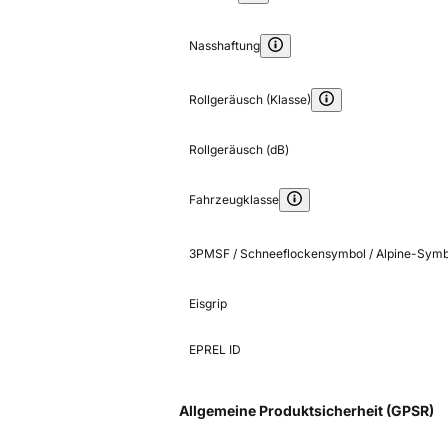
Nasshaftung
Rollgeräusch (Klasse)
Rollgeräusch (dB)
Fahrzeugklasse
3PMSF / Schneeflockensymbol / Alpine-Symb
Eisgrip
EPREL ID
Allgemeine Produktsicherheit (GPSR)