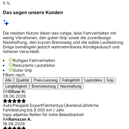
5 %
Das sagen unsere Kunden
Die meisten Nutzer loben das ruhige, leise Fahrverhalten mit
wenig Vibrationen, den guten Grip sowie die zuverlässige
Nasshaftung, den kurzen Bremsweg und die solide Laufleistung.
Einige bemängeln jedoch wahrnehmbares Abrollgeräusch und
höheren Verschleiß.
Ruhiges Fahrverhalten
Reduzierte Lautstärke
Guter Grip
Filtern nach
Alle
Qualität
Preis-Leistung
Fahrgefühl
Lautstärke
Grip
Langlebigkeit
Bremsleistung
Nasshaftung
OH
Oliver H.
28.06.2026
Auto:
Peugeot Expert
Fahrtentyp:
Überland
Jährliche
Fahrleistung:
bis 9.000 km / Jahr
topp alljahres Reifen für hohe Belastbarkeit
RA
Ramazan A.
16.06.2026