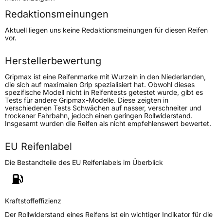
Redaktionsmeinungen
Höchstgeschwindigkeit
190 km/h
Aktuell liegen uns keine Redaktionsmeinungen für diesen Reifen
Lastindex
113
vor.
Höchstlast
1150 kg
Herstellerbewertung
Gripmax ist eine Reifenmarke mit Wurzeln in den Niederlanden,
Generelle Merkmale
die sich auf maximalen Grip spezialisiert hat. Obwohl dieses
spezifische Modell nicht in Reifentests getestet wurde, gibt es
Fahrzeugtyp
Transporter
Tests für andere Gripmax-Modelle. Diese zeigten in
verschiedenen Tests Schwächen auf nasser, verschneiter und
trockener Fahrbahn, jedoch einen geringen Rollwiderstand.
Verwendung
Ganzjahresreifen
Insgesamt wurden die Reifen als nicht empfehlenswert bewertet.
Modellname
SureGrip AS Van
EU Reifenlabel
Fahrzeugart
Transporter
Die Bestandteile des EU Reifenlabels im Überblick
Weitere Eigenschaften
Schlauchtyp
TL
Kraftstoffeffizienz
Der Rollwiderstand eines Reifens ist ein wichtiger Indikator für die