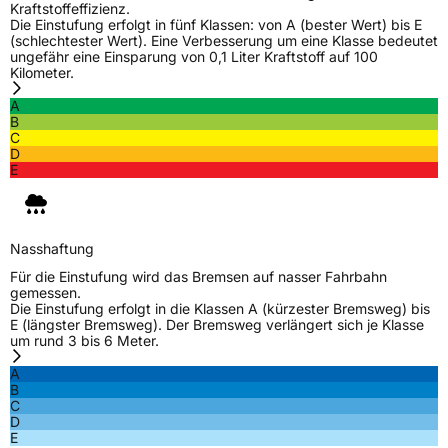
Kraftstoffeffizienz.
Zustand
Neureifen
Die Einstufung erfolgt in fünf Klassen: von A (bester Wert) bis E
(schlechtester Wert). Eine Verbesserung um eine Klasse bedeutet
ungefähr eine Einsparung von 0,1 Liter Kraftstoff auf 100
M+S
Ja
Kilometer.
C-Reifen
Ja
A
B
C
EU Label
D
E
Effizienz
C
Nasshaftung
B
Nasshaftung
Für die Einstufung wird das Bremsen auf nasser Fahrbahn
Rollgeräusch (Klasse)
B
gemessen.
Die Einstufung erfolgt in die Klassen A (kürzester Bremsweg) bis
E (längster Bremsweg). Der Bremsweg verlängert sich je Klasse
Rollgeräusch (dB)
73
um rund 3 bis 6 Meter.
Fahrzeugklasse
C2
A
B
C
3PMSF / Schneeflockensymbol / Alpine-Symbol
Ja
D
E