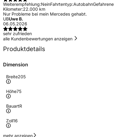
Weiterempfehlung:
Nein
Fahrtentyp:
Autobahn
Gefahrene
Kilometer:
22.000 km
Nur Probleme bei mein Mercedes gehabt.
UB
Uwe B.
06.05.2026
sehr zufrieden
alle Kundenbewertungen anzeigen
Produktdetails
Dimension
Breite
205
Höhe
75
Bauart
R
Zoll
16
Geschwindigkeitsindex
T
mehr anzeigen