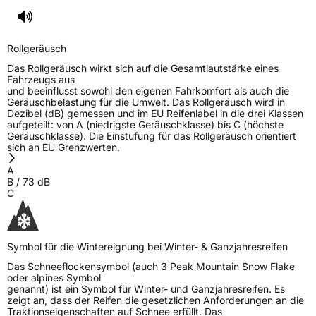
EPREL ID
1540926
Allgemeine Produktsicherheit (GPSR)
Rollgeräusch
Herstellerkontakt
Sailun Europe GmbH, Van Den Ban
Das Rollgeräusch wirkt sich auf die Gesamtlautstärke eines
Autobanden B.V. Ravenseweg 13m 3223 LM
Fahrzeugs aus
Hellevoetsluis Niederlande,
und beeinflusst sowohl den eigenen Fahrkomfort als auch die
flora.jiang@gripmax.com
Geräuschbelastung für die Umwelt. Das Rollgeräusch wird in
Dezibel (dB) gemessen und im EU Reifenlabel in die drei Klassen
aufgeteilt: von A (niedrigste Geräuschklasse) bis C (höchste
Geräuschklasse). Die Einstufung für das Rollgeräusch orientiert
sich an EU Grenzwerten.
A
B
/
73
dB
C
Symbol für die Wintereignung bei Winter- & Ganzjahresreifen
Das Schneeflockensymbol (auch 3 Peak Mountain Snow Flake
oder alpines Symbol
genannt) ist ein Symbol für Winter- und Ganzjahresreifen. Es
zeigt an, dass der Reifen die gesetzlichen Anforderungen an die
Traktionseigenschaften auf Schnee erfüllt. Das