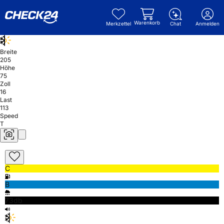
Warenkorb
Merkzettel
Chat
Anmelden
Breite
205
Höhe
75
Zoll
16
Last
113
Speed
T
C
B
73db