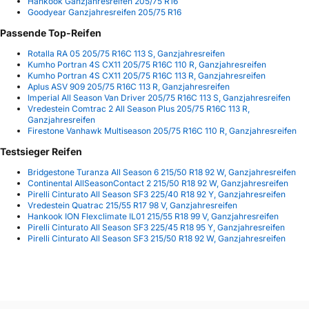
Hankook Ganzjahresreifen 205/75 R16
Goodyear Ganzjahresreifen 205/75 R16
Passende Top-Reifen
Rotalla RA 05 205/75 R16C 113 S, Ganzjahresreifen
Kumho Portran 4S CX11 205/75 R16C 110 R, Ganzjahresreifen
Kumho Portran 4S CX11 205/75 R16C 113 R, Ganzjahresreifen
Aplus ASV 909 205/75 R16C 113 R, Ganzjahresreifen
Imperial All Season Van Driver 205/75 R16C 113 S, Ganzjahresreifen
Vredestein Comtrac 2 All Season Plus 205/75 R16C 113 R,
Ganzjahresreifen
Firestone Vanhawk Multiseason 205/75 R16C 110 R, Ganzjahresreifen
Testsieger Reifen
Bridgestone Turanza All Season 6 215/50 R18 92 W, Ganzjahresreifen
Continental AllSeasonContact 2 215/50 R18 92 W, Ganzjahresreifen
Pirelli Cinturato All Season SF3 225/40 R18 92 Y, Ganzjahresreifen
Vredestein Quatrac 215/55 R17 98 V, Ganzjahresreifen
Hankook ION Flexclimate IL01 215/55 R18 99 V, Ganzjahresreifen
Pirelli Cinturato All Season SF3 225/45 R18 95 Y, Ganzjahresreifen
Pirelli Cinturato All Season SF3 215/50 R18 92 W, Ganzjahresreifen