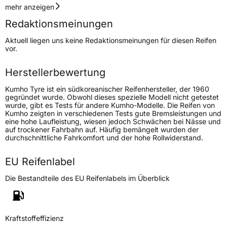
Geschwindigkeitsindex
R
mehr anzeigen
Redaktionsmeinungen
Höchstgeschwindigkeit
170 km/h
Aktuell liegen uns keine Redaktionsmeinungen für diesen Reifen
Lastindex
106/104
vor.
Höchstlast
950/900 kg
Herstellerbewertung
Kumho Tyre ist ein südkoreanischer Reifenhersteller, der 1960
Generelle Merkmale
gegründet wurde. Obwohl dieses spezielle Modell nicht getestet
wurde, gibt es Tests für andere Kumho-Modelle. Die Reifen von
Fahrzeugtyp
Transporter
Kumho zeigten in verschiedenen Tests gute Bremsleistungen und
eine hohe Laufleistung, wiesen jedoch Schwächen bei Nässe und
auf trockener Fahrbahn auf. Häufig bemängelt wurden der
Verwendung
Ganzjahresreifen
durchschnittliche Fahrkomfort und der hohe Rollwiderstand.
Modellname
Portran 4S CX11
EU Reifenlabel
Fahrzeugart
Transporter
Die Bestandteile des EU Reifenlabels im Überblick
Weitere Eigenschaften
Schlauchtyp
TL
Kraftstoffeffizienz