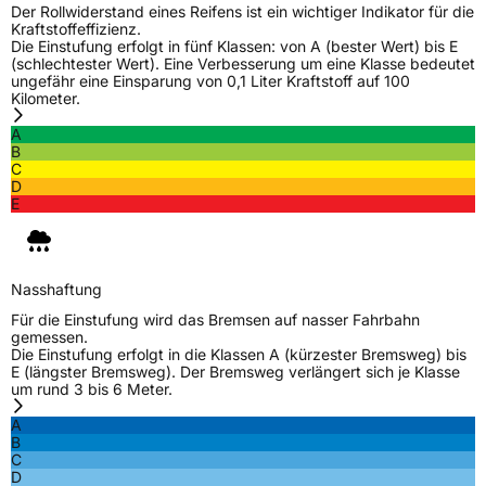
Der Rollwiderstand eines Reifens ist ein wichtiger Indikator für die
Kraftstoffeffizienz.
Zustand
Neureifen
Die Einstufung erfolgt in fünf Klassen: von A (bester Wert) bis E
(schlechtester Wert). Eine Verbesserung um eine Klasse bedeutet
ungefähr eine Einsparung von 0,1 Liter Kraftstoff auf 100
M+S
Ja
Kilometer.
C-Reifen
Ja
A
B
C
EU Label
D
E
Effizienz
C
Nasshaftung
B
Nasshaftung
Für die Einstufung wird das Bremsen auf nasser Fahrbahn
Rollgeräusch (Klasse)
B
gemessen.
Die Einstufung erfolgt in die Klassen A (kürzester Bremsweg) bis
E (längster Bremsweg). Der Bremsweg verlängert sich je Klasse
Rollgeräusch (dB)
72
um rund 3 bis 6 Meter.
Fahrzeugklasse
C2
A
B
C
3PMSF / Schneeflockensymbol / Alpine-Symbol
Ja
D