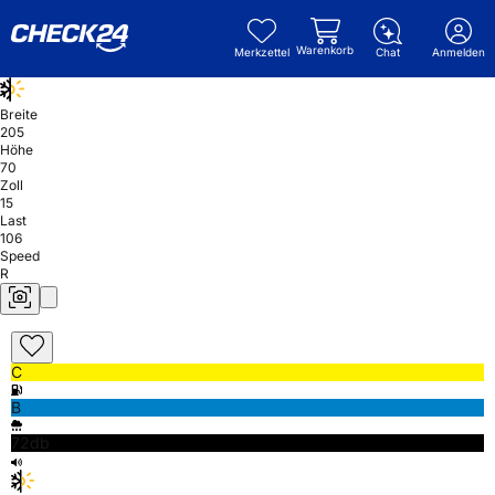
Warenkorb
Merkzettel
Chat
Anmelden
Breite
205
Höhe
70
Zoll
15
Last
106
Speed
R
C
B
72db