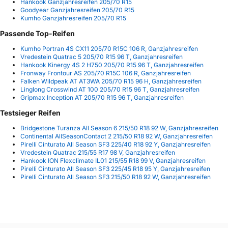
Hankook Ganzjahresreifen 205/70 R15
Goodyear Ganzjahresreifen 205/70 R15
Kumho Ganzjahresreifen 205/70 R15
Passende Top-Reifen
Kumho Portran 4S CX11 205/70 R15C 106 R, Ganzjahresreifen
Vredestein Quatrac 5 205/70 R15 96 T, Ganzjahresreifen
Hankook Kinergy 4S 2 H750 205/70 R15 96 T, Ganzjahresreifen
Fronway Frontour AS 205/70 R15C 106 R, Ganzjahresreifen
Falken Wildpeak AT AT3WA 205/70 R15 96 H, Ganzjahresreifen
Linglong Crosswind AT 100 205/70 R15 96 T, Ganzjahresreifen
Gripmax Inception AT 205/70 R15 96 T, Ganzjahresreifen
Testsieger Reifen
Bridgestone Turanza All Season 6 215/50 R18 92 W, Ganzjahresreifen
Continental AllSeasonContact 2 215/50 R18 92 W, Ganzjahresreifen
Pirelli Cinturato All Season SF3 225/40 R18 92 Y, Ganzjahresreifen
Vredestein Quatrac 215/55 R17 98 V, Ganzjahresreifen
Hankook ION Flexclimate IL01 215/55 R18 99 V, Ganzjahresreifen
Pirelli Cinturato All Season SF3 225/45 R18 95 Y, Ganzjahresreifen
Pirelli Cinturato All Season SF3 215/50 R18 92 W, Ganzjahresreifen