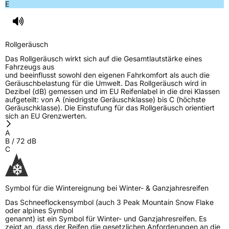
E
Eisgrip
Nein
EPREL ID
2186223
Rollgeräusch
Allgemeine Produktsicherheit (GPSR)
Das Rollgeräusch wirkt sich auf die Gesamtlautstärke eines
Fahrzeugs aus
Herstellerkontakt
Kumho Tire Europe GmbH, KUMHO TIRE
und beeinflusst sowohl den eigenen Fahrkomfort als auch die
EUROPE GmbH Strahlenberger Str. 110-112
Geräuschbelastung für die Umwelt. Das Rollgeräusch wird in
D-63067 Offenbach Germany, kumhotire.de,
Dezibel (dB) gemessen und im EU Reifenlabel in die drei Klassen
technik@kumhotire.de
aufgeteilt: von A (niedrigste Geräuschklasse) bis C (höchste
Geräuschklasse). Die Einstufung für das Rollgeräusch orientiert
sich an EU Grenzwerten.
A
B
/
72
dB
C
Symbol für die Wintereignung bei Winter- & Ganzjahresreifen
Das Schneeflockensymbol (auch 3 Peak Mountain Snow Flake
oder alpines Symbol
genannt) ist ein Symbol für Winter- und Ganzjahresreifen. Es
zeigt an, dass der Reifen die gesetzlichen Anforderungen an die