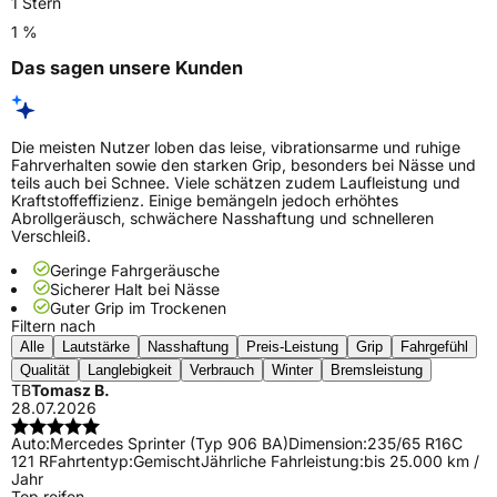
1 Stern
1 %
Das sagen unsere Kunden
Die meisten Nutzer loben das leise, vibrationsarme und ruhige
Fahrverhalten sowie den starken Grip, besonders bei Nässe und
teils auch bei Schnee. Viele schätzen zudem Laufleistung und
Kraftstoffeffizienz. Einige bemängeln jedoch erhöhtes
Abrollgeräusch, schwächere Nasshaftung und schnelleren
Verschleiß.
Geringe Fahrgeräusche
Sicherer Halt bei Nässe
Guter Grip im Trockenen
Filtern nach
Alle
Lautstärke
Nasshaftung
Preis-Leistung
Grip
Fahrgefühl
Qualität
Langlebigkeit
Verbrauch
Winter
Bremsleistung
TB
Tomasz B.
28.07.2026
Auto:
Mercedes Sprinter (Typ 906 BA)
Dimension:
235/65 R16C
121 R
Fahrtentyp:
Gemischt
Jährliche Fahrleistung:
bis 25.000 km /
Jahr
Top reifen