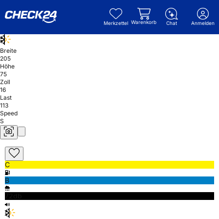
Warenkorb
Merkzettel
Chat
Anmelden
Breite
205
Höhe
75
Zoll
16
Last
113
Speed
S
C
B
72db