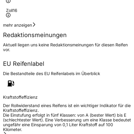
Zoll
16
Geschwindigkeitsindex
S
mehr anzeigen
Redaktionsmeinungen
Höchstgeschwindigkeit
180 km/h
Aktuell liegen uns keine Redaktionsmeinungen für diesen Reifen
Lastindex
113/111
vor.
Höchstlast
1150/1090 kg
EU Reifenlabel
Die Bestandteile des EU Reifenlabels im Überblick
Generelle Merkmale
Fahrzeugtyp
Transporter
Kraftstoffeffizienz
Verwendung
Ganzjahresreifen
Der Rollwiderstand eines Reifens ist ein wichtiger Indikator für die
Modellname
EcoVan AllSeason AS9
Kraftstoffeffizienz.
Die Einstufung erfolgt in fünf Klassen: von A (bester Wert) bis E
Fahrzeugart
Transporter
(schlechtester Wert). Eine Verbesserung um eine Klasse bedeutet
ungefähr eine Einsparung von 0,1 Liter Kraftstoff auf 100
Kilometer.