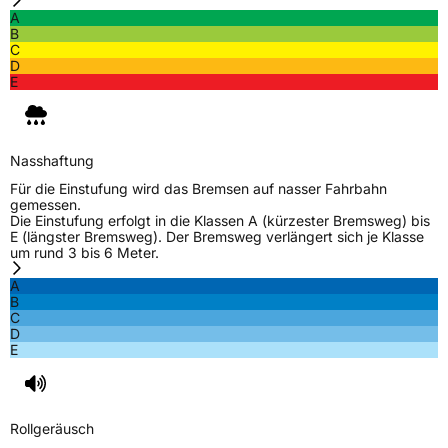
Weitere Eigenschaften
A
B
Schlauchtyp
TL
C
D
E
Zustand
Neureifen
M+S
Ja
Nasshaftung
C-Reifen
Ja
Für die Einstufung wird das Bremsen auf nasser Fahrbahn
gemessen.
Die Einstufung erfolgt in die Klassen A (kürzester Bremsweg) bis
EU Label
E (längster Bremsweg). Der Bremsweg verlängert sich je Klasse
um rund 3 bis 6 Meter.
Effizienz
C
A
B
C
Nasshaftung
B
D
E
Rollgeräusch (Klasse)
B
Rollgeräusch (dB)
72
Rollgeräusch
Fahrzeugklasse
C2