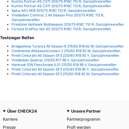
Kumho Portran 4S CX11 205/75 R16C 110 R, Ganzjahresreifen
Kumho Portran 4S CX11 205/75 R16C 113 R, Ganzjahresreifen
Aplus ASV 909 205/75 R16C 113 R, Ganzjahresreifen
Vredestein Comtrac 2 All Season Plus 205/75 R16C 113 R,
Ganzjahresreifen
Firestone Vanhawk Multiseason 205/75 R16C 110 R, Ganzjahresreifen
Fortuna EcoPlus Van 4S 205/75 R16C 113 R, Ganzjahresreifen
Testsieger Reifen
Bridgestone Turanza All Season 6 215/50 R18 92 W, Ganzjahresreifen
Continental AllSeasonContact 2 215/50 R18 92 W, Ganzjahresreifen
Pirelli Cinturato All Season SF3 225/40 R18 92 Y, Ganzjahresreifen
Vredestein Quatrac 215/55 R17 98 V, Ganzjahresreifen
Hankook ION Flexclimate IL01 215/55 R18 99 V, Ganzjahresreifen
Pirelli Cinturato All Season SF3 225/45 R18 95 Y, Ganzjahresreifen
Pirelli Cinturato All Season SF3 215/50 R18 92 W, Ganzjahresreifen
Über CHECK24
Unsere Partner
Karriere
Partnerprogramm
Presse
Profi werden