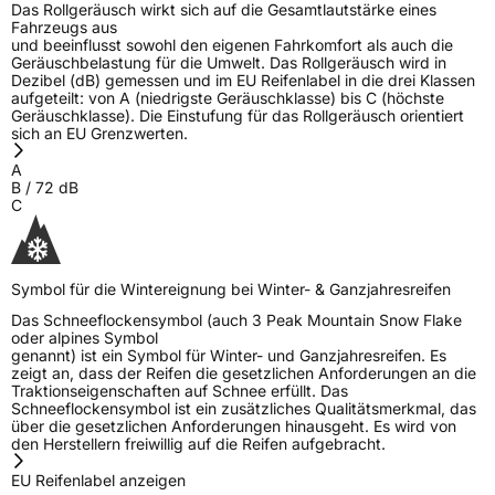
Das Rollgeräusch wirkt sich auf die Gesamtlautstärke eines
Fahrzeugs aus
und beeinflusst sowohl den eigenen Fahrkomfort als auch die
3PMSF / Schneeflockensymbol / Alpine-Symbol
Ja
Geräuschbelastung für die Umwelt. Das Rollgeräusch wird in
Dezibel (dB) gemessen und im EU Reifenlabel in die drei Klassen
aufgeteilt: von A (niedrigste Geräuschklasse) bis C (höchste
EPREL ID
1676927
Geräuschklasse). Die Einstufung für das Rollgeräusch orientiert
sich an EU Grenzwerten.
Allgemeine Produktsicherheit (GPSR)
A
B
/
72
dB
Herstellerkontakt
EUCEREP B.V., Roald Dahllaan 33 5629MC
C
Eindhoven The Netherlands Niederlande,
eucerep@eucerep.com
Symbol für die Wintereignung bei Winter- & Ganzjahresreifen
Das Schneeflockensymbol (auch 3 Peak Mountain Snow Flake
oder alpines Symbol
genannt) ist ein Symbol für Winter- und Ganzjahresreifen. Es
zeigt an, dass der Reifen die gesetzlichen Anforderungen an die
Traktionseigenschaften auf Schnee erfüllt. Das
Schneeflockensymbol ist ein zusätzliches Qualitätsmerkmal, das
über die gesetzlichen Anforderungen hinausgeht. Es wird von
den Herstellern freiwillig auf die Reifen aufgebracht.
EU Reifenlabel anzeigen