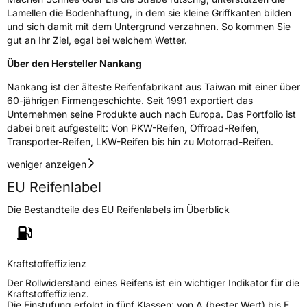
M+S
Ja
Lamellen die Bodenhaftung, in dem sie kleine Griffkanten bilden
und sich damit mit dem Untergrund verzahnen. So kommen Sie
C-Reifen
Ja
gut an Ihr Ziel, egal bei welchem Wetter.
Über den Hersteller Nankang
EU Label
Nankang ist der älteste Reifenfabrikant aus Taiwan mit einer über
60-jährigen Firmengeschichte. Seit 1991 exportiert das
Effizienz
C
Unternehmen seine Produkte auch nach Europa. Das Portfolio ist
dabei breit aufgestellt: Von PKW-Reifen, Offroad-Reifen,
Nasshaftung
B
Transporter-Reifen, LKW-Reifen bis hin zu Motorrad-Reifen.
weniger anzeigen
Rollgeräusch (Klasse)
A
EU Reifenlabel
Rollgeräusch (dB)
70
Die Bestandteile des EU Reifenlabels im Überblick
Fahrzeugklasse
C2
3PMSF / Schneeflockensymbol / Alpine-Symbol
Ja
Kraftstoffeffizienz
Der Rollwiderstand eines Reifens ist ein wichtiger Indikator für die
EPREL ID
470716
Kraftstoffeffizienz.
Die Einstufung erfolgt in fünf Klassen: von A (bester Wert) bis E