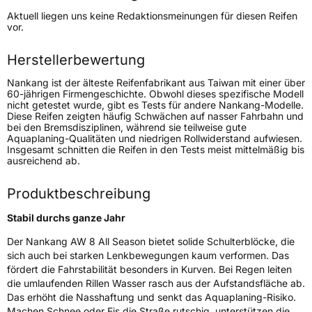
Höchstgeschwindigkeit
190 km/h
Aktuell liegen uns keine Redaktionsmeinungen für diesen Reifen
Lastindex
121/119
vor.
Höchstlast
1450/1360 kg
Herstellerbewertung
Nankang ist der älteste Reifenfabrikant aus Taiwan mit einer über
Generelle Merkmale
60-jährigen Firmengeschichte. Obwohl dieses spezifische Modell
nicht getestet wurde, gibt es Tests für andere Nankang-Modelle.
Fahrzeugtyp
Transporter
Diese Reifen zeigten häufig Schwächen auf nasser Fahrbahn und
bei den Bremsdisziplinen, während sie teilweise gute
Aquaplaning-Qualitäten und niedrigen Rollwiderstand aufwiesen.
Verwendung
Ganzjahresreifen
Insgesamt schnitten die Reifen in den Tests meist mittelmäßig bis
ausreichend ab.
Modellname
AW 8 AllSeason Van
Fahrzeugart
Transporter
Produktbeschreibung
Stabil durchs ganze Jahr
Weitere Eigenschaften
Der Nankang AW 8 All Season bietet solide Schulterblöcke, die
sich auch bei starken Lenkbewegungen kaum verformen. Das
Schlauchtyp
TL
fördert die Fahrstabilität besonders in Kurven. Bei Regen leiten
die umlaufenden Rillen Wasser rasch aus der Aufstandsfläche ab.
Zustand
Neureifen
Das erhöht die Nasshaftung und senkt das Aquaplaning-Risiko.
Machen Schnee oder Eis die Straße rutschig, unterstützen die