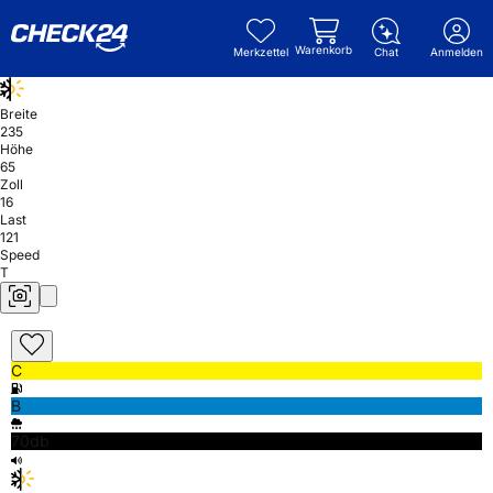
Warenkorb
Merkzettel
Chat
Anmelden
Breite
235
Höhe
65
Zoll
16
Last
121
Speed
T
C
B
70db