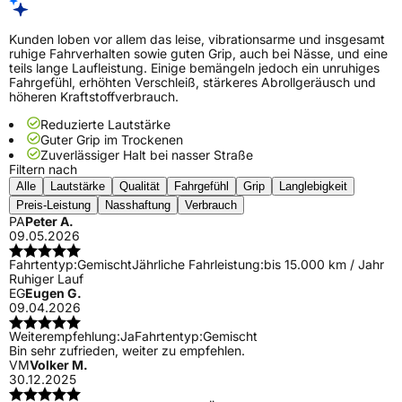
Kunden loben vor allem das leise, vibrationsarme und insgesamt
ruhige Fahrverhalten sowie guten Grip, auch bei Nässe, und eine
teils lange Laufleistung. Einige bemängeln jedoch ein unruhiges
Fahrgefühl, erhöhten Verschleiß, stärkeres Abrollgeräusch und
höheren Kraftstoffverbrauch.
Reduzierte Lautstärke
Guter Grip im Trockenen
Zuverlässiger Halt bei nasser Straße
Filtern nach
Alle
Lautstärke
Qualität
Fahrgefühl
Grip
Langlebigkeit
Preis-Leistung
Nasshaftung
Verbrauch
PA
Peter A.
09.05.2026
Fahrtentyp:
Gemischt
Jährliche Fahrleistung:
bis 15.000 km / Jahr
Ruhiger Lauf
EG
Eugen G.
09.04.2026
Weiterempfehlung:
Ja
Fahrtentyp:
Gemischt
Bin sehr zufrieden, weiter zu empfehlen.
VM
Volker M.
30.12.2025