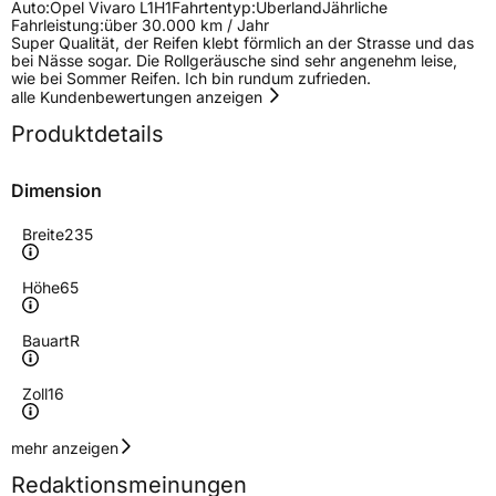
Auto:
Opel Vivaro L1H1
Fahrtentyp:
Überland
Jährliche
Fahrleistung:
über 30.000 km / Jahr
Super Qualität, der Reifen klebt förmlich an der Strasse und das
bei Nässe sogar. Die Rollgeräusche sind sehr angenehm leise,
wie bei Sommer Reifen. Ich bin rundum zufrieden.
alle Kundenbewertungen anzeigen
Produktdetails
Dimension
Breite
235
Höhe
65
Bauart
R
Zoll
16
Geschwindigkeitsindex
T
mehr anzeigen
Redaktionsmeinungen