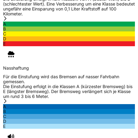
Allgemeine Produktsicherheit (GPSR)
(schlechtester Wert). Eine Verbesserung um eine Klasse bedeutet
ungefähr eine Einsparung von 0,1 Liter Kraftstoff auf 100
Kilometer.
Herstellerkontakt
Nankang Tire Netherlands B.V.,
PARKSTRAAT 83 2514 JG DEN HAAG
A
Niederlande, shane@nankang.eu
B
C
D
E
Nasshaftung
Für die Einstufung wird das Bremsen auf nasser Fahrbahn
gemessen.
Die Einstufung erfolgt in die Klassen A (kürzester Bremsweg) bis
E (längster Bremsweg). Der Bremsweg verlängert sich je Klasse
um rund 3 bis 6 Meter.
A
B
C
D
E