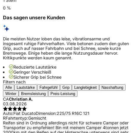
1 Stern
0 %
Das sagen unsere Kunden
Die meisten Nutzer loben das leise, vibrationsarme und
insgesamt ruhige Fahrverhalten. Viele betonen zudem den guten
Grip, auch auf nasser Fahrbahn und bei Schnee, sowie kurze
Bremswege. Einige heben die lange Nutzungsdauer hervor.
Kritikpunkte werden kaum genannt.
Reduzierte Lautstärke
Geringer Verschleiß
Sicherer Grip bei Schnee
Filtern nach
Alle
Lautstärke
Fahrgefühl
Grip
Langlebigkeit
Nasshaftung
Winter
Bremsleistung
Preis-Leistung
CA
Christian A.
03.08.2026
Auto:
Fiat Ducato
Dimension:
225/75 R16C 121
R
Fahrtentyp:
Gemischt
Reifen sind in Ordnung allerdings nicht für schwere Camper oder
Transporter zu empfehlen! Bin mit meinem Camper 4tonnen jetzt
2000km mit den Reifen auf der Hinterachse unterwegs sind sehr