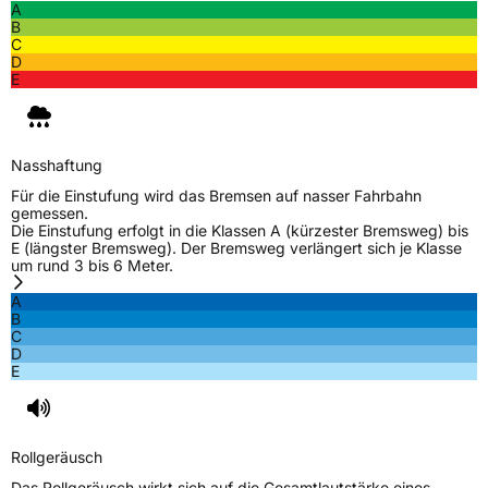
A
B
C
D
E
Nasshaftung
Für die Einstufung wird das Bremsen auf nasser Fahrbahn
gemessen.
Die Einstufung erfolgt in die Klassen A (kürzester Bremsweg) bis
E (längster Bremsweg). Der Bremsweg verlängert sich je Klasse
um rund 3 bis 6 Meter.
A
B
C
D
E
Rollgeräusch
Das Rollgeräusch wirkt sich auf die Gesamtlautstärke eines