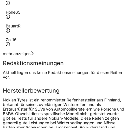
Höhe
65
Bauart
R
Zoll
16
Geschwindigkeitsindex
T
mehr anzeigen
Redaktionsmeinungen
Höchstgeschwindigkeit
190 km/h
Aktuell liegen uns keine Redaktionsmeinungen für diesen Reifen
Lastindex
107/105
vor.
Höchstlast
975/925 kg
Herstellerbewertung
Gewicht (in kg)
13,000 kg
Nokian Tyres ist ein renommierter Reifenhersteller aus Finnland,
bekannt für seine zuverlässigen Winterreifen und als
Erstausrüster für SUVs von Automobilherstellern wie Porsche und
Generelle Merkmale
BMW. Obwohl dieses spezifische Modell nicht getestet wurde,
gibt es Tests für andere Nokian-Modelle. Diese Reifen zeigten
Fahrzeugtyp
Transporter
generell gute Leistungen bei Winterbedingungen und Nässe,
hatten aber Schwächen bei Trockenheit, Rollwiderstand und