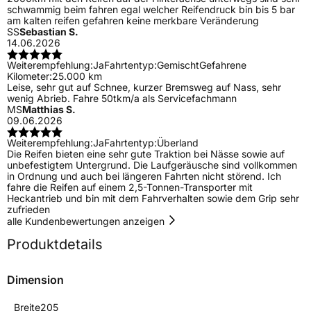
schwammig beim fahren egal welcher Reifendruck bin bis 5 bar
am kalten reifen gefahren keine merkbare Veränderung
SS
Sebastian S.
14.06.2026
Weiterempfehlung:
Ja
Fahrtentyp:
Gemischt
Gefahrene
Kilometer:
25.000 km
Leise, sehr gut auf Schnee, kurzer Bremsweg auf Nass, sehr
wenig Abrieb. Fahre 50tkm/a als Servicefachmann
MS
Matthias S.
09.06.2026
Weiterempfehlung:
Ja
Fahrtentyp:
Überland
Die Reifen bieten eine sehr gute Traktion bei Nässe sowie auf
unbefestigtem Untergrund. Die Laufgeräusche sind vollkommen
in Ordnung und auch bei längeren Fahrten nicht störend. Ich
fahre die Reifen auf einem 2,5-Tonnen-Transporter mit
Heckantrieb und bin mit dem Fahrverhalten sowie dem Grip sehr
zufrieden
alle Kundenbewertungen anzeigen
Produktdetails
Dimension
Breite
205