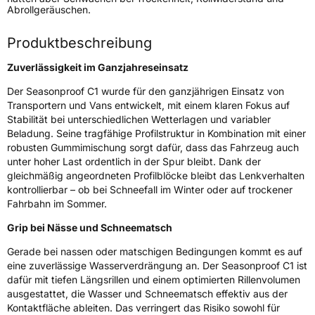
Abrollgeräuschen.
Verwendung
Ganzjahresreifen
Modellname
Seasonproof C1
Produktbeschreibung
Fahrzeugart
Transporter
Zuverlässigkeit im Ganzjahreseinsatz
Der Seasonproof C1 wurde für den ganzjährigen Einsatz von
Weitere Eigenschaften
Transportern und Vans entwickelt, mit einem klaren Fokus auf
Stabilität bei unterschiedlichen Wetterlagen und variabler
Schlauchtyp
TL
Beladung. Seine tragfähige Profilstruktur in Kombination mit einer
robusten Gummimischung sorgt dafür, dass das Fahrzeug auch
unter hoher Last ordentlich in der Spur bleibt. Dank der
Zustand
Neureifen
gleichmäßig angeordneten Profilblöcke bleibt das Lenkverhalten
kontrollierbar – ob bei Schneefall im Winter oder auf trockener
M+S
Ja
Fahrbahn im Sommer.
C-Reifen
Ja
Grip bei Nässe und Schneematsch
Gerade bei nassen oder matschigen Bedingungen kommt es auf
EU Label
eine zuverlässige Wasserverdrängung an. Der Seasonproof C1 ist
dafür mit tiefen Längsrillen und einem optimierten Rillenvolumen
Effizienz
D
ausgestattet, die Wasser und Schneematsch effektiv aus der
Kontaktfläche ableiten. Das verringert das Risiko sowohl für