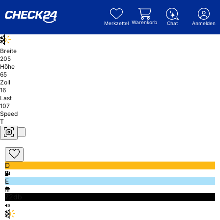
Warenkorb
Merkzettel
Chat
Anmelden
Breite
205
Höhe
65
Zoll
16
Last
107
Speed
T
D
E
72db