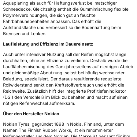
Nasshaftung
E
Aquaplaning als auch für Haftungsverlust bei matschiger
Schneedecke. Gleichzeitig enthält die Gummimischung flexible
Polymerverbindungen, die sich gut an feuchte
Rollgeräusch (Klasse)
B
Fahrbahnunebenheiten anpassen. Das erhöht die
Aufstandsfläche und verbessert so die Bodenhaftung beim
Rollgeräusch (dB)
72
Bremsen und Lenken.
Fahrzeugklasse
C2
Laufleistung und Effizienz im Dauereinsatz
Auch unter intensiver Nutzung soll der Reifen möglichst lange
3PMSF / Schneeflockensymbol / Alpine-Symbol
Ja
durchhalten, ohne an Effizienz zu verlieren. Deshalb wurde die
Laufflächenmischung des Ganzjahresreifens auf niedrigen Abrieb
EPREL ID
2086151
und gleichmäßige Abnutzung, selbst bei häufig wechselnder
Beladung, spezialisiert. Der daraus resultierende reduzierte
Allgemeine Produktsicherheit (GPSR)
Rollwiderstand senkt den Kraftstoffverbrauch und erhöht die
Reichweite. Zusätzlich hilft der integrierte Profiltiefenindikator
Herstellerkontakt
Nokian Tyres plc, Pirkkalaistie 7 37100 Nokia
(DSI) den Verschleiß im Blick zu behalten und macht auf einen
Finnland, info@nokiantyres.com
nötigen Reifenwechsel aufmerksam.
Über den Hersteller Nokian
Nokian Tyres, gegründet 1898 in Nokia, Finnland, unter dem
Namen The Finnish Rubber Works, ist ein renommierter
Reifenhersteller aus dem Norden. Die Marke ist bekannt für ihre