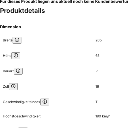
Für dieses Produkt liegen uns aktuell noch keine Kundenbewert
Produktdetails
Dimension
Breite
205
Höhe
65
Bauart
R
Zoll
16
Geschwindigkeitsindex
T
Höchstgeschwindigkeit
190 km/h