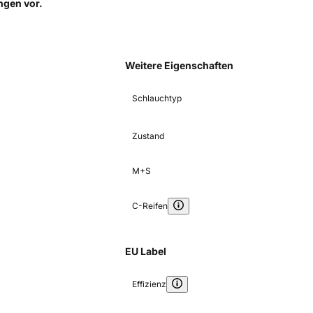
ungen
vor.
Weitere Eigenschaften
Schlauchtyp
Zustand
M+S
C-Reifen
EU Label
Effizienz