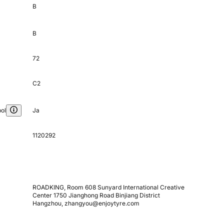
B
B
72
C2
ol
Ja
1120292
ROADKING, Room 608 Sunyard International Creative
Center 1750 Jianghong Road Binjiang District
Hangzhou, zhangyou@enjoytyre.com