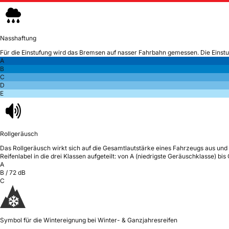
Nasshaftung
Für die Einstufung wird das Bremsen auf nasser Fahrbahn gemessen.
Die Einst
A
B
C
D
E
Rollgeräusch
Das Rollgeräusch wirkt sich auf die Gesamtlautstärke eines Fahrzeugs aus
und 
Reifenlabel in die drei Klassen aufgeteilt: von A (niedrigste Geräuschklasse) bi
A
B
/
72
dB
C
Symbol für die Wintereignung bei Winter- & Ganzjahresreifen