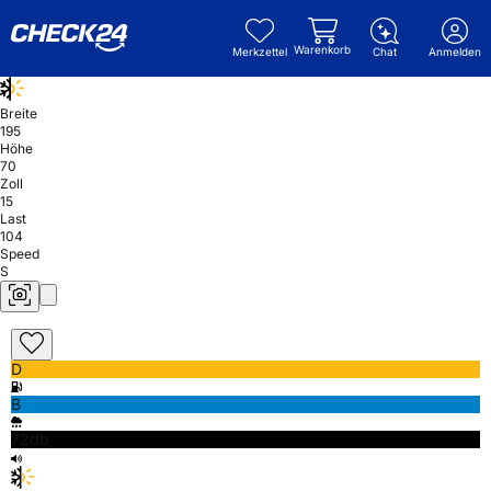
Warenkorb
Merkzettel
Chat
Anmelden
Breite
195
Höhe
70
Zoll
15
Last
104
Speed
S
D
B
72db