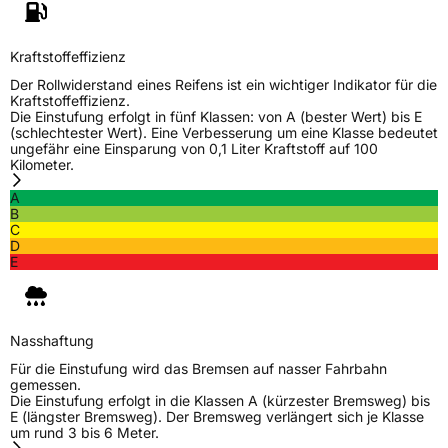
Zustand
Neureifen
Kraftstoffeffizienz
M+S
Ja
Der Rollwiderstand eines Reifens ist ein wichtiger Indikator für die
C-Reifen
Ja
Kraftstoffeffizienz.
Die Einstufung erfolgt in fünf Klassen: von A (bester Wert) bis E
(schlechtester Wert). Eine Verbesserung um eine Klasse bedeutet
ungefähr eine Einsparung von 0,1 Liter Kraftstoff auf 100
EU Label
Kilometer.
A
Effizienz
D
B
C
D
Nasshaftung
B
E
Rollgeräusch (Klasse)
B
Nasshaftung
Rollgeräusch (dB)
72
Für die Einstufung wird das Bremsen auf nasser Fahrbahn
Fahrzeugklasse
C2
gemessen.
Die Einstufung erfolgt in die Klassen A (kürzester Bremsweg) bis
E (längster Bremsweg). Der Bremsweg verlängert sich je Klasse
3PMSF / Schneeflockensymbol / Alpine-Symbol
Ja
um rund 3 bis 6 Meter.