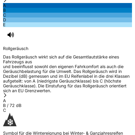
A
EPREL ID
617707
B
C
Allgemeine Produktsicherheit (GPSR)
D
E
Herstellerkontakt
ROTALLA, Room 608 Sunyard International
Creative Center 1750 Jianghong Road
Binjiang District Hangzhou,
zhaoye@enjoytyre.com
Rollgeräusch
Verantwortliche
HONCH HUSDOW CO. (CYPRUS) LTD, Room
Das Rollgeräusch wirkt sich auf die Gesamtlautstärke eines
in der EU
608 Sunyard International Creative Center
Fahrzeugs aus
1750 Jianghong Road Binjiang District
und beeinflusst sowohl den eigenen Fahrkomfort als auch die
Hangzhou, zhaoye@enjoytyre.com
Geräuschbelastung für die Umwelt. Das Rollgeräusch wird in
Dezibel (dB) gemessen und im EU Reifenlabel in die drei Klassen
aufgeteilt: von A (niedrigste Geräuschklasse) bis C (höchste
Geräuschklasse). Die Einstufung für das Rollgeräusch orientiert
sich an EU Grenzwerten.
A
B
/
72
dB
C
Symbol für die Wintereignung bei Winter- & Ganzjahresreifen