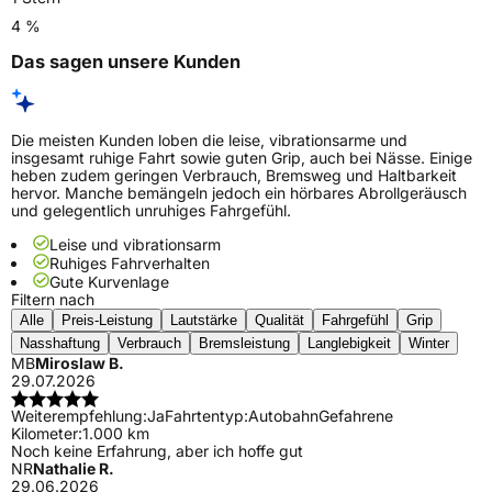
4 %
Das sagen unsere Kunden
Die meisten Kunden loben die leise, vibrationsarme und
insgesamt ruhige Fahrt sowie guten Grip, auch bei Nässe. Einige
heben zudem geringen Verbrauch, Bremsweg und Haltbarkeit
hervor. Manche bemängeln jedoch ein hörbares Abrollgeräusch
und gelegentlich unruhiges Fahrgefühl.
Leise und vibrationsarm
Ruhiges Fahrverhalten
Gute Kurvenlage
Filtern nach
Alle
Preis-Leistung
Lautstärke
Qualität
Fahrgefühl
Grip
Nasshaftung
Verbrauch
Bremsleistung
Langlebigkeit
Winter
MB
Miroslaw B.
29.07.2026
Weiterempfehlung:
Ja
Fahrtentyp:
Autobahn
Gefahrene
Kilometer:
1.000 km
Noch keine Erfahrung, aber ich hoffe gut
NR
Nathalie R.
29.06.2026