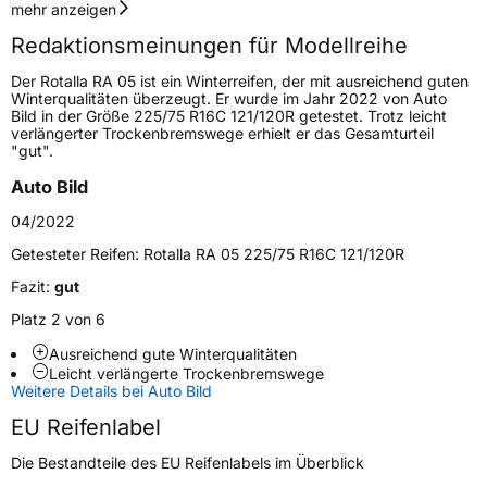
Geschwindigkeitsindex
S
mehr anzeigen
Redaktionsmeinungen für Modellreihe
Höchstgeschwindigkeit
180 km/h
Der Rotalla RA 05 ist ein Winterreifen, der mit ausreichend guten
Lastindex
104/102
Winterqualitäten überzeugt. Er wurde im Jahr 2022 von Auto
Bild in der Größe 225/75 R16C 121/120R getestet. Trotz leicht
verlängerter Trockenbremswege erhielt er das Gesamturteil
Höchstlast
900/850 kg
"gut".
Auto Bild
Generelle Merkmale
04/2022
Fahrzeugtyp
Transporter
Getesteter Reifen:
Rotalla RA 05 225/75 R16C 121/120R
Verwendung
Ganzjahresreifen
Fazit:
gut
Modellname
RA 05
Platz 2 von 6
Fahrzeugart
Transporter
Ausreichend gute Winterqualitäten
Leicht verlängerte Trockenbremswege
Weitere Details bei Auto Bild
Weitere Eigenschaften
EU Reifenlabel
Schlauchtyp
TL
Die Bestandteile des EU Reifenlabels im Überblick