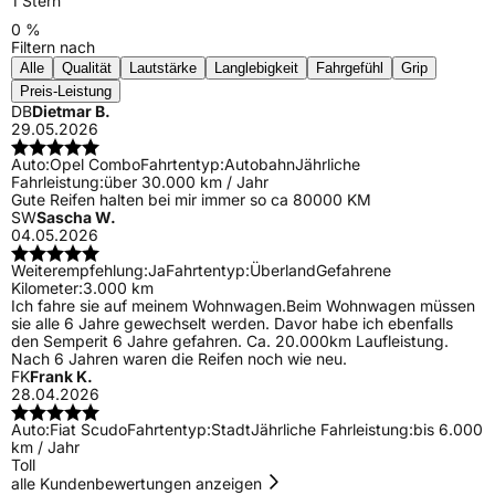
1 Stern
0 %
Filtern nach
Alle
Qualität
Lautstärke
Langlebigkeit
Fahrgefühl
Grip
Preis-Leistung
DB
Dietmar B.
29.05.2026
Auto:
Opel Combo
Fahrtentyp:
Autobahn
Jährliche
Fahrleistung:
über 30.000 km / Jahr
Gute Reifen halten bei mir immer so ca 80000 KM
SW
Sascha W.
04.05.2026
Weiterempfehlung:
Ja
Fahrtentyp:
Überland
Gefahrene
Kilometer:
3.000 km
Ich fahre sie auf meinem Wohnwagen.Beim Wohnwagen müssen
sie alle 6 Jahre gewechselt werden. Davor habe ich ebenfalls
den Semperit 6 Jahre gefahren. Ca. 20.000km Laufleistung.
Nach 6 Jahren waren die Reifen noch wie neu.
FK
Frank K.
28.04.2026
Auto:
Fiat Scudo
Fahrtentyp:
Stadt
Jährliche Fahrleistung:
bis 6.000
km / Jahr
Toll
alle Kundenbewertungen anzeigen