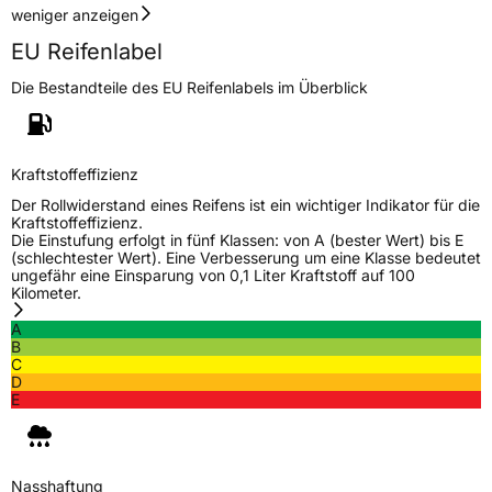
Herstellerkontakt
Continental Reifen Deutschland GmbH,
weniger anzeigen
Continental-Plaza 1 30175 Hannover
EU Reifenlabel
Deutschland,
customerservice_tires@conti.de
Die Bestandteile des EU Reifenlabels im Überblick
Kraftstoffeffizienz
Der Rollwiderstand eines Reifens ist ein wichtiger Indikator für die
Kraftstoffeffizienz.
Die Einstufung erfolgt in fünf Klassen: von A (bester Wert) bis E
(schlechtester Wert). Eine Verbesserung um eine Klasse bedeutet
ungefähr eine Einsparung von 0,1 Liter Kraftstoff auf 100
Kilometer.
A
B
C
D
E
Nasshaftung