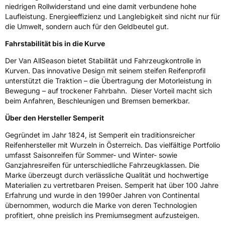
niedrigen Rollwiderstand und eine damit verbundene hohe
Laufleistung. Energieeffizienz und Langlebigkeit sind nicht nur für
EU Label
die Umwelt, sondern auch für den Geldbeutel gut.
Effizienz
C
Fahrstabilität bis in die Kurve
Der Van AllSeason bietet Stabilität und Fahrzeugkontrolle in
Nasshaftung
A
Kurven. Das innovative Design mit seinem steifen Reifenprofil
unterstützt die Traktion – die Übertragung der Motorleistung in
Rollgeräusch (Klasse)
B
Bewegung – auf trockener Fahrbahn. Dieser Vorteil macht sich
beim Anfahren, Beschleunigen und Bremsen bemerkbar.
Rollgeräusch (dB)
73
Über den Hersteller Semperit
Fahrzeugklasse
C2
Gegründet im Jahr 1824, ist Semperit ein traditionsreicher
Reifenhersteller mit Wurzeln in Österreich. Das vielfältige Portfolio
3PMSF / Schneeflockensymbol / Alpine-Symbol
Ja
umfasst Saisonreifen für Sommer- und Winter- sowie
Ganzjahresreifen für unterschiedliche Fahrzeugklassen. Die
Marke überzeugt durch verlässliche Qualität und hochwertige
Eisgrip
Nein
Materialien zu vertretbaren Preisen. Semperit hat über 100 Jahre
EPREL ID
492952
Erfahrung und wurde in den 1990er Jahren von Continental
übernommen, wodurch die Marke von deren Technologien
Allgemeine Produktsicherheit (GPSR)
profitiert, ohne preislich ins Premiumsegment aufzusteigen.