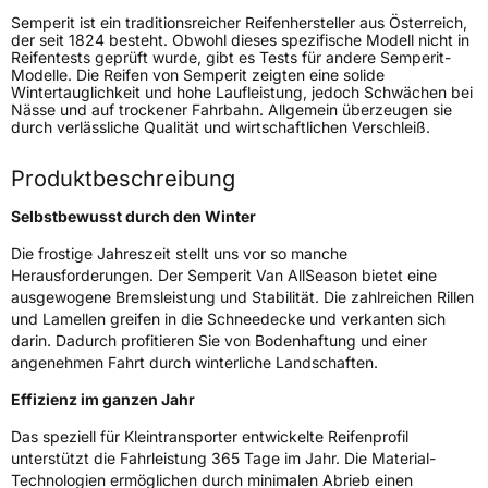
Gewicht (in kg)
14,09 kg
Semperit ist ein traditionsreicher Reifenhersteller aus Österreich,
der seit 1824 besteht. Obwohl dieses spezifische Modell nicht in
Reifentests geprüft wurde, gibt es Tests für andere Semperit-
Generelle Merkmale
Modelle. Die Reifen von Semperit zeigten eine solide
Wintertauglichkeit und hohe Laufleistung, jedoch Schwächen bei
Fahrzeugtyp
Transporter
Nässe und auf trockener Fahrbahn. Allgemein überzeugen sie
durch verlässliche Qualität und wirtschaftlichen Verschleiß.
Verwendung
Ganzjahresreifen
Produktbeschreibung
Modellname
Van AllSeason
Selbstbewusst durch den Winter
Fahrzeugart
Transporter
Die frostige Jahreszeit stellt uns vor so manche
Herausforderungen. Der Semperit Van AllSeason bietet eine
Weitere Eigenschaften
ausgewogene Bremsleistung und Stabilität. Die zahlreichen Rillen
und Lamellen greifen in die Schneedecke und verkanten sich
Schlauchtyp
TL
darin. Dadurch profitieren Sie von Bodenhaftung und einer
angenehmen Fahrt durch winterliche Landschaften.
Zustand
Neureifen
Effizienz im ganzen Jahr
M+S
Ja
Das speziell für Kleintransporter entwickelte Reifenprofil
unterstützt die Fahrleistung 365 Tage im Jahr. Die Material-
C-Reifen
Ja
Technologien ermöglichen durch minimalen Abrieb einen