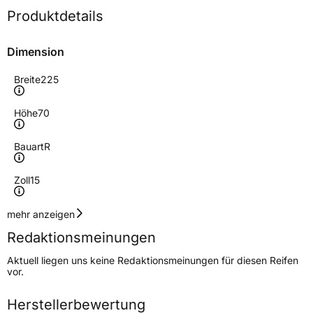
Produktdetails
Dimension
Breite
225
Höhe
70
Bauart
R
Zoll
15
Geschwindigkeitsindex
R
mehr anzeigen
Redaktionsmeinungen
Höchstgeschwindigkeit
170 km/h
Aktuell liegen uns keine Redaktionsmeinungen für diesen Reifen
Lastindex
112/110
vor.
Höchstlast
1120/1060 kg
Herstellerbewertung