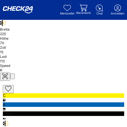
Warenkorb
Merkzettel
Chat
Anmelden
Breite
225
Höhe
70
Zoll
15
Last
112
Speed
R
C
A
73db