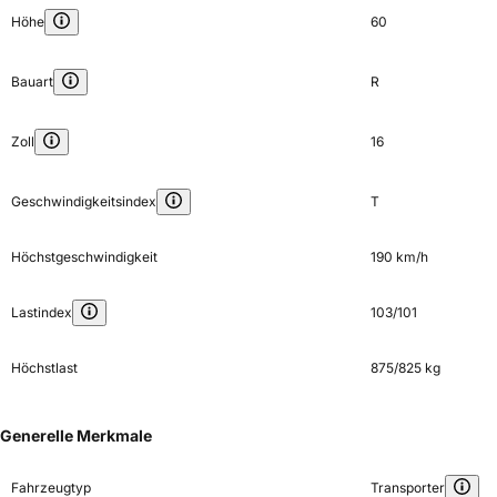
Höhe
60
Bauart
R
Zoll
16
Geschwindigkeitsindex
T
Höchstgeschwindigkeit
190 km/h
Lastindex
103/101
Höchstlast
875/825 kg
Generelle Merkmale
Fahrzeugtyp
Transporter