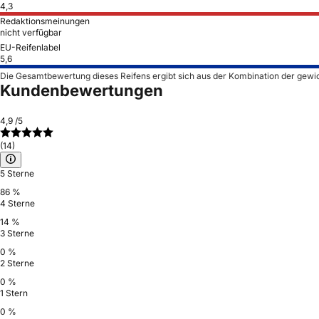
4,3
Redaktionsmeinungen
nicht verfügbar
EU-Reifenlabel
5,6
Die Gesamtbewertung dieses Reifens ergibt sich aus der Kombination der gewi
Kundenbewertungen
4,9
/5
(14)
5 Sterne
86 %
4 Sterne
14 %
3 Sterne
0 %
2 Sterne
0 %
1 Stern
0 %