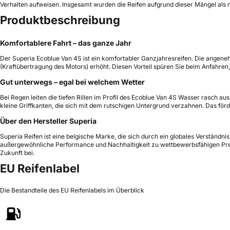
Verhalten aufweisen. Insgesamt wurden die Reifen aufgrund dieser Mängel als 
Produktbeschreibung
Komfortablere Fahrt – das ganze Jahr
Der Superia Ecoblue Van 4S ist ein komfortabler Ganzjahresreifen. Die angeneh
(Kraftübertragung des Motors) erhöht. Diesen Vorteil spüren Sie beim Anfahre
Gut unterwegs – egal bei welchem Wetter
Bei Regen leiten die tiefen Rillen im Profil des Ecoblue Van 4S Wasser rasch a
kleine Griffkanten, die sich mit dem rutschigen Untergrund verzahnen. Das för
Über den Hersteller Superia
Superia Reifen ist eine belgische Marke, die sich durch ein globales Verständn
außergewöhnliche Performance und Nachhaltigkeit zu wettbewerbsfähigen Preis
Zukunft bei.
EU Reifenlabel
Die Bestandteile des EU Reifenlabels im Überblick