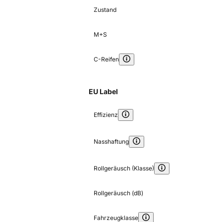
Zustand
M+S
C-Reifen
EU Label
Effizienz
Nasshaftung
Rollgeräusch (Klasse)
Rollgeräusch (dB)
Fahrzeugklasse