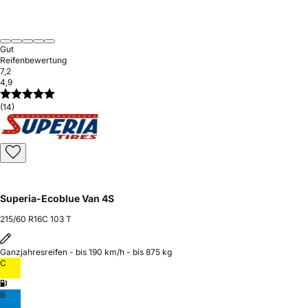
Gut
Reifenbewertung
7,2
4,9
(14)
Superia-Ecoblue Van 4S
215/60 R16C 103 T
Ganzjahresreifen - bis 190 km/h - bis 875 kg
C
B