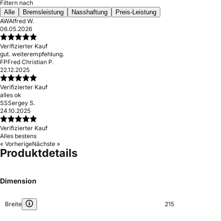
Filtern nach
Alle
Bremsleistung
Nasshaftung
Preis-Leistung
AW
Alfred W.
06.05.2026
Verifizierter Kauf
gut. weiterempfehlung.
FP
Fred Christian P.
22.12.2025
Verifizierter Kauf
alles ok
SS
Sergey S.
24.10.2025
Verifizierter Kauf
Alles bestens
« Vorherige
Nächste »
Produktdetails
Dimension
Breite
215