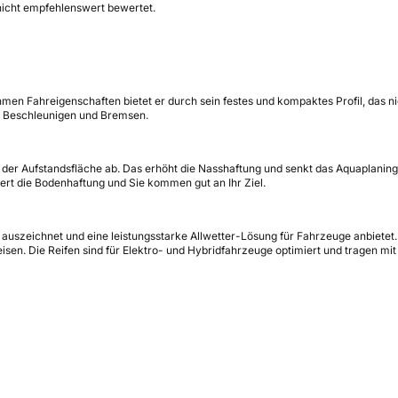
nicht empfehlenswert bewertet.
men Fahreigenschaften bietet er durch sein festes und kompaktes Profil, das n
n, Beschleunigen und Bremsen.
us der Aufstandsfläche ab. Das erhöht die Nasshaftung und senkt das Aquaplaning
dert die Bodenhaftung und Sie kommen gut an Ihr Ziel.
is auszeichnet und eine leistungsstarke Allwetter-Lösung für Fahrzeuge anbiete
en. Die Reifen sind für Elektro- und Hybridfahrzeuge optimiert und tragen mi