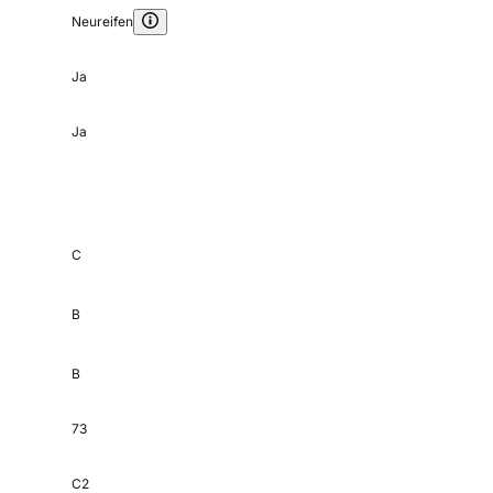
Neureifen
Ja
Ja
C
B
B
73
C2