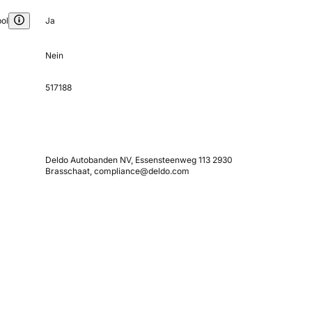
ol
Ja
Nein
517188
Deldo Autobanden NV, Essensteenweg 113 2930
Brasschaat, compliance@deldo.com