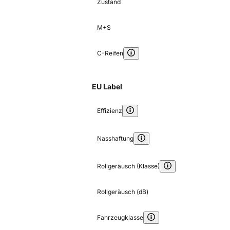
Zustand
M+S
C-Reifen
EU Label
Effizienz
Nasshaftung
Rollgeräusch (Klasse)
Rollgeräusch (dB)
Fahrzeugklasse