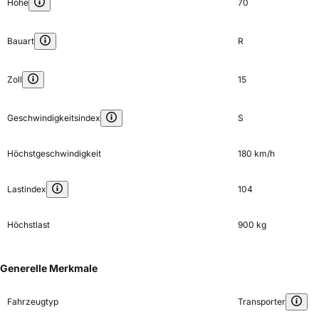
Höhe
70
Bauart
R
Zoll
15
Geschwindigkeitsindex
S
Höchstgeschwindigkeit
180 km/h
Lastindex
104
Höchstlast
900 kg
Generelle Merkmale
Fahrzeugtyp
Transporter