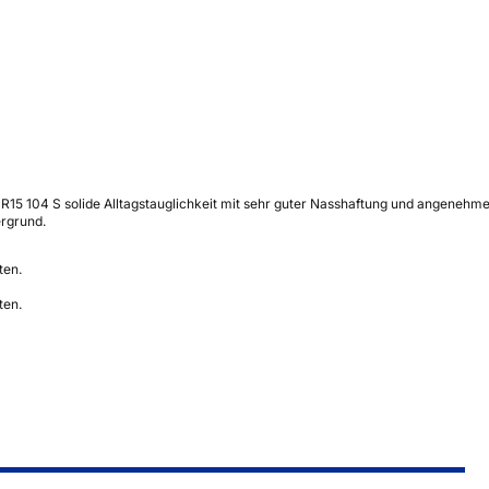
 R15 104 S solide Alltagstauglichkeit mit sehr guter Nasshaftung und angeneh
ergrund.
ten.
ten.