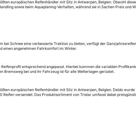
ßten europäischen Reifenhändler mit Sitz in Antwerpen, Belgien. Obwohl dieses s
ndling sowie beim Aquaplaning-Verhalten, während sie in Sachen Preis und Wir
m bei Schnee eine verbesserte Traktion zu bieten, verfügt der Ganzjahresreifen 
nd einen angenehmen Fahrkomfort im Winter.
eifenprofil entsprechend angepasst. Hierbei kommen die variablen Profilkante
n Bremsweg bei und ihr Fahrzeug ist für alle Wetterlagen gerüstet.
ößten europäischen Reifenhändler mit Sitz in Antwerpen, Belgien. Deldo wurde 1
00 Reifen versendet. Das Produktsortiment von Tristar umfasst dabei preisgün