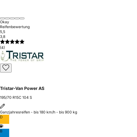
Okay
Reifenbewertung
5,5
3,8
(4)
Tristar-Van Power AS
195/70 R15C 104 S
Ganzjahresreifen - bis 180 km/h - bis 900 kg
D
B