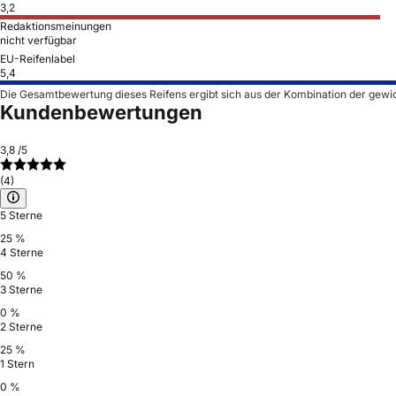
3,2
Redaktionsmeinungen
nicht verfügbar
EU-Reifenlabel
5,4
Die Gesamtbewertung dieses Reifens ergibt sich aus der Kombination der gewi
Kundenbewertungen
3,8
/5
(4)
5 Sterne
25 %
4 Sterne
50 %
3 Sterne
0 %
2 Sterne
25 %
1 Stern
0 %