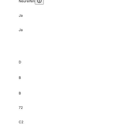
Neureifen
Ja
Ja
D
B
B
72
C2