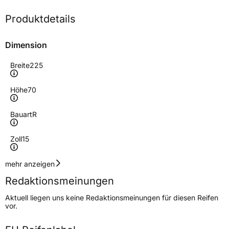
Produktdetails
Dimension
Breite
225
Höhe
70
Bauart
R
Zoll
15
Geschwindigkeitsindex
S
mehr anzeigen
Redaktionsmeinungen
Höchstgeschwindigkeit
180 km/h
Aktuell liegen uns keine Redaktionsmeinungen für diesen Reifen
Lastindex
112/110
vor.
Höchstlast
1120/1060 kg