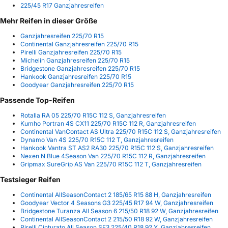
225/45 R17 Ganzjahresreifen
Mehr Reifen in dieser Größe
Ganzjahresreifen 225/70 R15
Continental Ganzjahresreifen 225/70 R15
Pirelli Ganzjahresreifen 225/70 R15
Michelin Ganzjahresreifen 225/70 R15
Bridgestone Ganzjahresreifen 225/70 R15
Hankook Ganzjahresreifen 225/70 R15
Goodyear Ganzjahresreifen 225/70 R15
Passende Top-Reifen
Rotalla RA 05 225/70 R15C 112 S, Ganzjahresreifen
Kumho Portran 4S CX11 225/70 R15C 112 R, Ganzjahresreifen
Continental VanContact AS Ultra 225/70 R15C 112 S, Ganzjahresreifen
Dynamo Van 4S 225/70 R15C 112 T, Ganzjahresreifen
Hankook Vantra ST AS2 RA30 225/70 R15C 112 S, Ganzjahresreifen
Nexen N Blue 4Season Van 225/70 R15C 112 R, Ganzjahresreifen
Gripmax SureGrip AS Van 225/70 R15C 112 T, Ganzjahresreifen
Testsieger Reifen
Continental AllSeasonContact 2 185/65 R15 88 H, Ganzjahresreifen
Goodyear Vector 4 Seasons G3 225/45 R17 94 W, Ganzjahresreifen
Bridgestone Turanza All Season 6 215/50 R18 92 W, Ganzjahresreifen
Continental AllSeasonContact 2 215/50 R18 92 W, Ganzjahresreifen
Pirelli Cinturato All Season SF3 225/40 R18 92 Y, Ganzjahresreifen