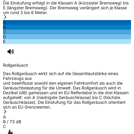
Die Einstufung erfolgt in die Klassen A (kürzester Bremsweg) bis
EU Label
E (längster Bremsweg). Der Bremsweg verlängert sich je Klasse
um rund 3 bis 6 Meter.
Effizienz
C
A
B
C
Nasshaftung
B
D
E
Rollgeräusch (Klasse)
B
Rollgeräusch (dB)
73
Rollgeräusch
Fahrzeugklasse
C2
Das Rollgeräusch wirkt sich auf die Gesamtlautstärke eines
Fahrzeugs aus
und beeinflusst sowohl den eigenen Fahrkomfort als auch die
3PMSF / Schneeflockensymbol / Alpine-Symbol
Ja
Geräuschbelastung für die Umwelt. Das Rollgeräusch wird in
Dezibel (dB) gemessen und im EU Reifenlabel in die drei Klassen
aufgeteilt: von A (niedrigste Geräuschklasse) bis C (höchste
EPREL ID
1719072
Geräuschklasse). Die Einstufung für das Rollgeräusch orientiert
sich an EU Grenzwerten.
Allgemeine Produktsicherheit (GPSR)
A
B
/
73
dB
Herstellerkontakt
Inter-Sprint Banden B.V., Distriboulevard 25
C
4782 PV Moerdijk Niederlande, info@inter-
sprint.nl