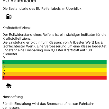
EU Reifenlabel
Die Bestandteile des EU Reifenlabels im Überblick
Generelle Merkmale
Fahrzeugtyp
Transporter
Kraftstoffeffizienz
Verwendung
Ganzjahresreifen
Der Rollwiderstand eines Reifens ist ein wichtiger Indikator für die
Modellname
All Season Van 6
Kraftstoffeffizienz.
Die Einstufung erfolgt in fünf Klassen: von A (bester Wert) bis E
Fahrzeugart
Transporter
(schlechtester Wert). Eine Verbesserung um eine Klasse bedeutet
ungefähr eine Einsparung von 0,1 Liter Kraftstoff auf 100
Kilometer.
Weitere Eigenschaften
A
B
Schlauchtyp
TL
C
D
E
Zustand
Neureifen
M+S
Ja
Nasshaftung
C-Reifen
Ja
Für die Einstufung wird das Bremsen auf nasser Fahrbahn
gemessen.