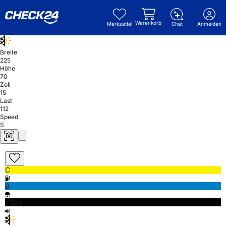
Warenkorb
Merkzettel
Chat
Anmelden
Breite
225
Höhe
70
Zoll
15
Last
112
Speed
S
C
B
73db