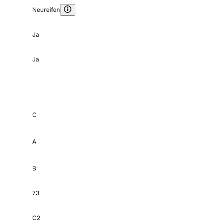
Neureifen
Ja
Ja
C
A
B
73
C2