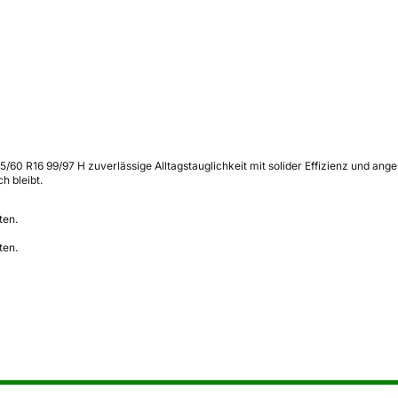
 195/60 R16 99/97 H zuverlässige Alltagstauglichkeit mit solider Effizienz un
h bleibt.
ten.
ten.