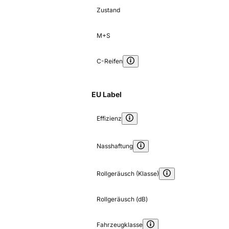
Zustand
M+S
C-Reifen
EU Label
Effizienz
Nasshaftung
Rollgeräusch (Klasse)
Rollgeräusch (dB)
Fahrzeugklasse