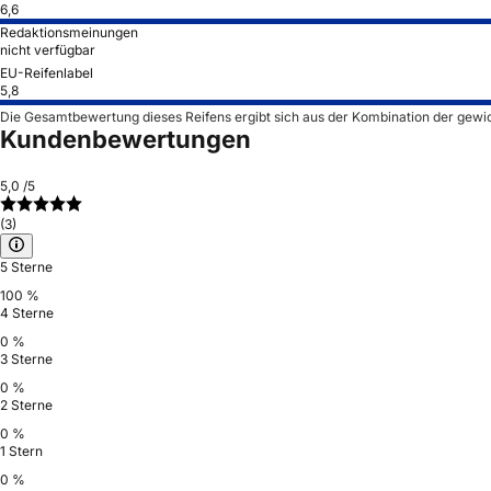
6,6
Redaktionsmeinungen
nicht verfügbar
EU-Reifenlabel
5,8
Die Gesamtbewertung dieses Reifens ergibt sich aus der Kombination der gewi
Kundenbewertungen
5,0
/5
(3)
5 Sterne
100 %
4 Sterne
0 %
3 Sterne
0 %
2 Sterne
0 %
1 Stern
0 %