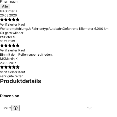
Filtern nach
Alle
GK
Günter K.
26.03.2026
Verifizierter Kauf
Weiterempfehlung:
Ja
Fahrtentyp:
Autobahn
Gefahrene Kilometer:
6.000 km
Ok gern wlieder
PS
Peter S.
10.12.2019
Verifizierter Kauf
Bin mit dem Reifen super zufrieden.
MK
Martin K.
23.09.2017
Verifizierter Kauf
sehr gute reifen
Produktdetails
Dimension
Breite
195