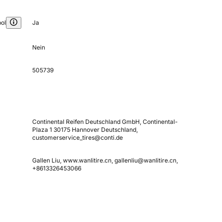
ol
Ja
Nein
505739
Continental Reifen Deutschland GmbH, Continental-
Plaza 1 30175 Hannover Deutschland,
customerservice_tires@conti.de
Gallen Liu, www.wanlitire.cn, gallenliu@wanlitire.cn,
+8613326453066