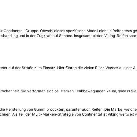
Continental-Gruppe. Obwohl dieses spezifische Modell nicht in Reifentests gete
ndling und in der Zugkraft auf Schnee. Insgesamt bieten Viking-Reifen sportli
r auf der Straße zum Einsatz. Hier führen die vielen Rillen Wasser aus der A
i Trockenheit. Sie verformen sich bei starken Lenkbewegungen kaum, sodass Sie 
die Herstellung von Gummiprodukten, darunter auch Reifen. Die Marke, welche h
chnen. Als Teil der Multi-Marken-Strategie von Continental ist Viking weltweit 