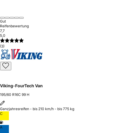
Gut
Reifenbewertung
7,7
5,0
(3)
Viking-FourTech Van
195/60 R16C 99 H
Ganzjahresreifen - bis 210 km/h - bis 775 kg
C
A