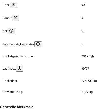
Höhe
60
Bauart
R
Zoll
16
Geschwindigkeitsindex
H
Höchstgeschwindigkeit
210 km/h
Lastindex
99/97
Höchstlast
775/730 kg
Gewicht (in kg)
10,77 kg
Generelle Merkmale