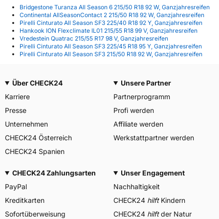
Bridgestone Turanza All Season 6 215/50 R18 92 W, Ganzjahresreifen
Continental AllSeasonContact 2 215/50 R18 92 W, Ganzjahresreifen
Pirelli Cinturato All Season SF3 225/40 R18 92 Y, Ganzjahresreifen
Hankook ION Flexclimate IL01 215/55 R18 99 V, Ganzjahresreifen
Vredestein Quatrac 215/55 R17 98 V, Ganzjahresreifen
Pirelli Cinturato All Season SF3 225/45 R18 95 Y, Ganzjahresreifen
Pirelli Cinturato All Season SF3 215/50 R18 92 W, Ganzjahresreifen
Über CHECK24
Unsere Partner
Karriere
Partnerprogramm
Presse
Profi werden
Unternehmen
Affiliate werden
CHECK24 Österreich
Werkstattpartner werden
CHECK24 Spanien
CHECK24 Zahlungsarten
Unser Engagement
PayPal
Nachhaltigkeit
Kreditkarten
CHECK24
hilft
Kindern
Sofortüberweisung
CHECK24
hilft
der Natur