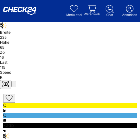
Warenkorb
Merkzettel
Chat
Anmelden
Breite
235
Höhe
65
Zoll
16
Last
115
Speed
R
C
C
72db