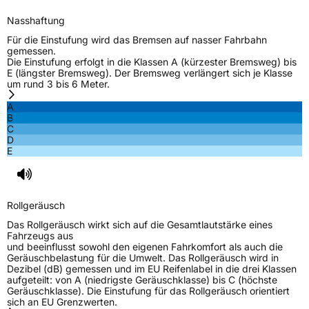
M+S
Ja
Nasshaftung
C-Reifen
Ja
Für die Einstufung wird das Bremsen auf nasser Fahrbahn
gemessen.
Die Einstufung erfolgt in die Klassen A (kürzester Bremsweg) bis
EU Label
E (längster Bremsweg). Der Bremsweg verlängert sich je Klasse
um rund 3 bis 6 Meter.
Effizienz
C
A
B
C
Nasshaftung
C
D
E
Rollgeräusch (Klasse)
B
Rollgeräusch (dB)
72
Rollgeräusch
Fahrzeugklasse
C2
Das Rollgeräusch wirkt sich auf die Gesamtlautstärke eines
Fahrzeugs aus
und beeinflusst sowohl den eigenen Fahrkomfort als auch die
3PMSF / Schneeflockensymbol / Alpine-Symbol
Ja
Geräuschbelastung für die Umwelt. Das Rollgeräusch wird in
Dezibel (dB) gemessen und im EU Reifenlabel in die drei Klassen
aufgeteilt: von A (niedrigste Geräuschklasse) bis C (höchste
EPREL ID
1202249
Geräuschklasse). Die Einstufung für das Rollgeräusch orientiert
sich an EU Grenzwerten.