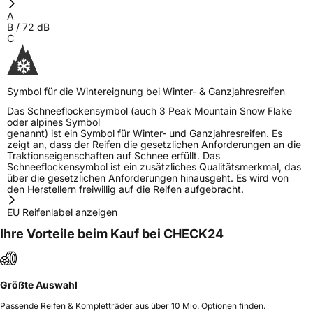
Allgemeine Produktsicherheit (GPSR)
A
B
/
72
dB
Herstellerkontakt
ZMAX, Taishan Road Cao County Heze City
C
274400, Shandong Province China,
info@zodotire.cn
Verantwortliche
HJH CHINA SUPPLIES LTD, Taishan Road Cao
in der EU
County Heze City 274400, Shandong
Symbol für die Wintereignung bei Winter- & Ganzjahresreifen
Province China, www.zodotire.cn,
info@zodotire.cn
Das Schneeflockensymbol (auch 3 Peak Mountain Snow Flake
oder alpines Symbol
genannt) ist ein Symbol für Winter- und Ganzjahresreifen. Es
zeigt an, dass der Reifen die gesetzlichen Anforderungen an die
Traktionseigenschaften auf Schnee erfüllt. Das
Schneeflockensymbol ist ein zusätzliches Qualitätsmerkmal, das
über die gesetzlichen Anforderungen hinausgeht. Es wird von
den Herstellern freiwillig auf die Reifen aufgebracht.
EU Reifenlabel anzeigen
Ihre Vorteile beim Kauf bei CHECK24
Größte Auswahl
Passende Reifen & Kompletträder aus über 10 Mio. Optionen finden.