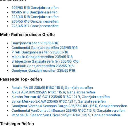
205/60 R16 Ganzjahresreifen
195/65 R15 Ganzjahresreifen
225/40 R18 Ganzjahresreifen
205/55 R16 Ganzjahresreifen
225/45 R17 Ganzjahresreifen
Mehr Reifen in dieser Größe
Ganzjahresreifen 235/65 R16
Continental Ganzjahresreifen 235/65 R16
Pirelli Ganzjahresreifen 235/65 R16
Michelin Ganzjahresreifen 235/65 R16
Bridgestone Ganzjahresreifen 235/65 R16
Hankook Ganzjahresreifen 235/65 R16
Goodyear Ganzjahresreifen 235/65 R16
Passende Top-Reifen
Rotalla RA 05 235/65 R16C 115 S, Ganzjahresreifen
Aplus ASV 909 235/65 R16C 115 R, Ganzjahresreifen
Kumho Portran 4S CX11 235/65 R16C 121 R, Ganzjahresreifen
Syron Merkep 2X AW 235/65 R16C 121 T, Ganzjahresreifen
Goodyear Vector 4 Seasons Cargo 235/65 R16C 115 R, Ganzjahresreifen
Continental VanContact 4Season 235/65 R16C 115 R, Ganzjahresreifen
Imperial All Season Van Driver 235/65 R16C 115 S, Ganzjahresreifen
Testsieger Reifen