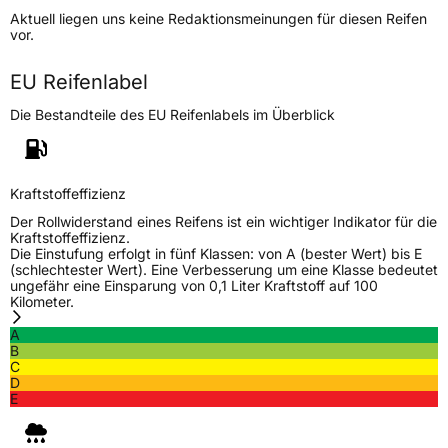
Aktuell liegen uns keine Redaktionsmeinungen für diesen Reifen
Lastindex
115/113
vor.
Höchstlast
1215/1150 kg
EU Reifenlabel
Die Bestandteile des EU Reifenlabels im Überblick
Generelle Merkmale
Fahrzeugtyp
Transporter
Kraftstoffeffizienz
Verwendung
Ganzjahresreifen
Der Rollwiderstand eines Reifens ist ein wichtiger Indikator für die
Modellname
X Spider Plus AS
Kraftstoffeffizienz.
Die Einstufung erfolgt in fünf Klassen: von A (bester Wert) bis E
Fahrzeugart
Transporter
(schlechtester Wert). Eine Verbesserung um eine Klasse bedeutet
ungefähr eine Einsparung von 0,1 Liter Kraftstoff auf 100
Kilometer.
Weitere Eigenschaften
A
B
Schlauchtyp
TL
C
D
E
Zustand
Neureifen