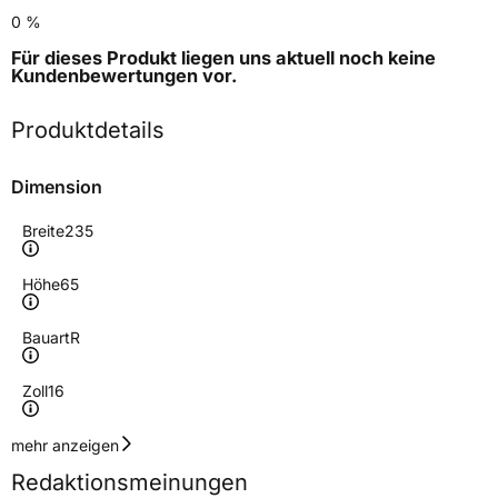
0 %
Für dieses Produkt liegen uns aktuell noch keine
Kundenbewertungen
vor.
Produktdetails
Dimension
Breite
235
Höhe
65
Bauart
R
Zoll
16
Geschwindigkeitsindex
R
mehr anzeigen
Redaktionsmeinungen
Höchstgeschwindigkeit
170 km/h