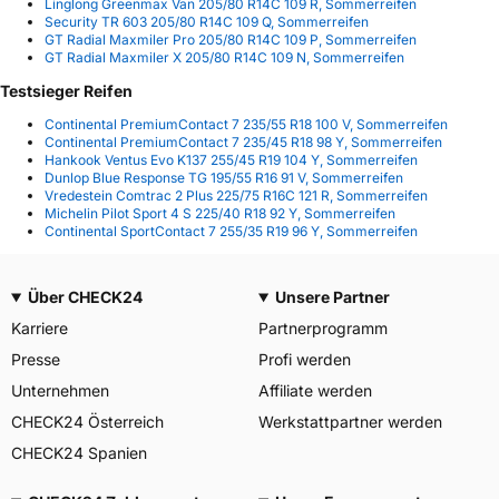
Linglong Greenmax Van 205/80 R14C 109 R, Sommerreifen
Security TR 603 205/80 R14C 109 Q, Sommerreifen
GT Radial Maxmiler Pro 205/80 R14C 109 P, Sommerreifen
GT Radial Maxmiler X 205/80 R14C 109 N, Sommerreifen
Testsieger Reifen
Continental PremiumContact 7 235/55 R18 100 V, Sommerreifen
Continental PremiumContact 7 235/45 R18 98 Y, Sommerreifen
Hankook Ventus Evo K137 255/45 R19 104 Y, Sommerreifen
Dunlop Blue Response TG 195/55 R16 91 V, Sommerreifen
Vredestein Comtrac 2 Plus 225/75 R16C 121 R, Sommerreifen
Michelin Pilot Sport 4 S 225/40 R18 92 Y, Sommerreifen
Continental SportContact 7 255/35 R19 96 Y, Sommerreifen
Über CHECK24
Unsere Partner
Karriere
Partnerprogramm
Presse
Profi werden
Unternehmen
Affiliate werden
CHECK24 Österreich
Werkstattpartner werden
CHECK24 Spanien