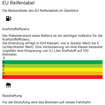
EU Reifenlabel
EPREL ID
684041
Die Bestandteile des EU Reifenlabels im Überblick
Allgemeine Produktsicherheit (GPSR)
Herstellerkontakt
STARCO Europe A/S, Wheelhouse Road
Towers Business Park WS151UZ Rugeley
Kraftstoffeffizienz
Vereinigtes Königreich,
technical@starco.com
Der Rollwiderstand eines Reifens ist ein wichtiger Indikator für die
Kraftstoffeffizienz.
Die Einstufung erfolgt in fünf Klassen: von A (bester Wert) bis E
(schlechtester Wert). Eine Verbesserung um eine Klasse bedeutet
ungefähr eine Einsparung von 0,1 Liter Kraftstoff auf 100
Kilometer.
A
B
C
D
E
Nasshaftung
Für die Einstufung wird das Bremsen auf nasser Fahrbahn