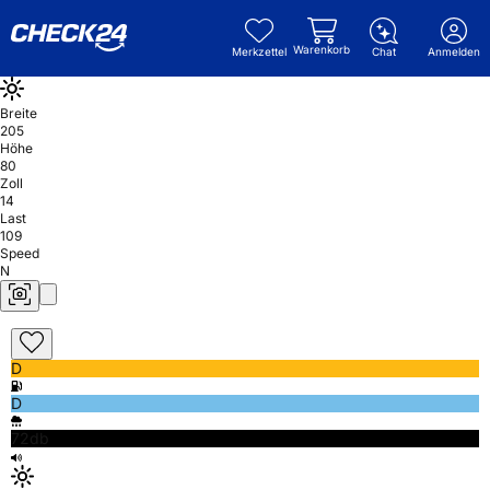
Warenkorb
Merkzettel
Chat
Anmelden
Breite
205
Höhe
80
Zoll
14
Last
109
Speed
N
D
D
72db