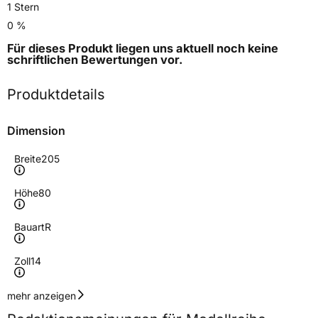
1 Stern
0 %
Für dieses Produkt liegen uns aktuell noch keine
schriftlichen Bewertungen
vor.
Produktdetails
Dimension
Breite
205
Höhe
80
Bauart
R
Zoll
14
Geschwindigkeitsindex
N
mehr anzeigen