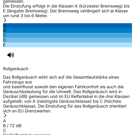
gemessen.
Die Einstufung erfolgt in die Klassen A (kürzester Bremsweg) bis
E (längster Bremsweg). Der Bremsweg verlängert sich je Klasse
um rund 3 bis 6 Meter.
A
B
C
D
E
Rollgeräusch
Das Rollgeräusch wirkt sich auf die Gesamtlautstärke eines
Fahrzeugs aus
und beeinflusst sowohl den eigenen Fahrkomfort als auch die
Geräuschbelastung für die Umwelt. Das Rollgeräusch wird in
Dezibel (dB) gemessen und im EU Reifenlabel in die drei Klassen
aufgeteilt: von A (niedrigste Geräuschklasse) bis C (höchste
Geräuschklasse). Die Einstufung für das Rollgeräusch orientiert
sich an EU Grenzwerten.
A
B
/
72
dB
C