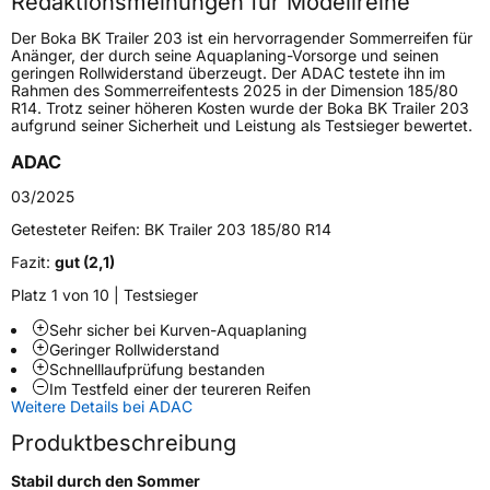
Redaktionsmeinungen für Modellreihe
Höchstgeschwindigkeit
140 km/h
Der Boka BK Trailer 203 ist ein hervorragender Sommerreifen für
Lastindex
109/107
Anänger, der durch seine Aquaplaning-Vorsorge und seinen
geringen Rollwiderstand überzeugt. Der ADAC testete ihn im
Rahmen des Sommerreifentests 2025 in der Dimension 185/80
Höchstlast
1030/975 kg
R14. Trotz seiner höheren Kosten wurde der Boka BK Trailer 203
aufgrund seiner Sicherheit und Leistung als Testsieger bewertet.
Generelle Merkmale
ADAC
Fahrzeugtyp
Transporter
03/2025
Getesteter Reifen:
BK Trailer 203 185/80 R14
Verwendung
Sommerreifen
Fazit:
gut (2,1)
Modellname
BK Trailer 203
Platz 1 von 10 | Testsieger
Fahrzeugart
Transporter
Sehr sicher bei Kurven-Aquaplaning
Geringer Rollwiderstand
Schnelllaufprüfung bestanden
Weitere Eigenschaften
Im Testfeld einer der teureren Reifen
Weitere Details bei ADAC
Schlauchtyp
TL
Produktbeschreibung
Zustand
Neureifen
Stabil durch den Sommer