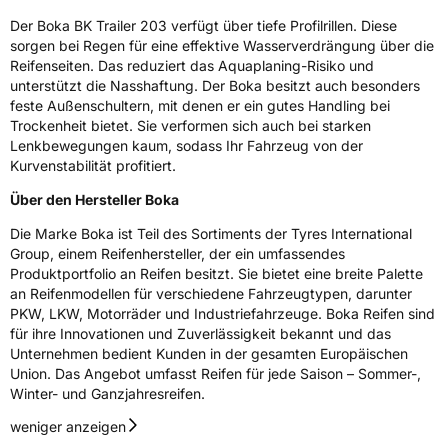
Der Boka BK Trailer 203 verfügt über tiefe Profilrillen. Diese
C-Reifen
Ja
sorgen bei Regen für eine effektive Wasserverdrängung über die
Reifenseiten. Das reduziert das Aquaplaning-Risiko und
Für Anhänger geeignet
Ja
unterstützt die Nasshaftung. Der Boka besitzt auch besonders
feste Außenschultern, mit denen er ein gutes Handling bei
EU Label
Trockenheit bietet. Sie verformen sich auch bei starken
Lenkbewegungen kaum, sodass Ihr Fahrzeug von der
Effizienz
D
Kurvenstabilität profitiert.
Über den Hersteller Boka
Nasshaftung
D
Die Marke Boka ist Teil des Sortiments der Tyres International
Group, einem Reifenhersteller, der ein umfassendes
Rollgeräusch (Klasse)
B
Produktportfolio an Reifen besitzt. Sie bietet eine breite Palette
an Reifenmodellen für verschiedene Fahrzeugtypen, darunter
Rollgeräusch (dB)
72
PKW, LKW, Motorräder und Industriefahrzeuge. Boka Reifen sind
Fahrzeugklasse
C2
für ihre Innovationen und Zuverlässigkeit bekannt und das
Unternehmen bedient Kunden in der gesamten Europäischen
Union. Das Angebot umfasst Reifen für jede Saison – Sommer-,
3PMSF / Schneeflockensymbol / Alpine-Symbol
Nein
Winter- und Ganzjahresreifen.
weniger anzeigen
Eisgrip
Nein