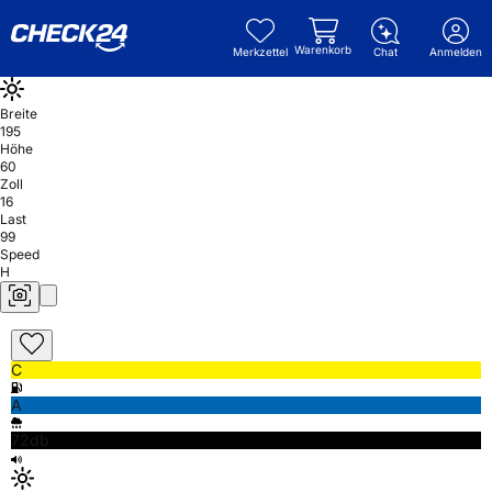
Warenkorb
Merkzettel
Chat
Anmelden
Breite
195
Höhe
60
Zoll
16
Last
99
Speed
H
C
A
72db