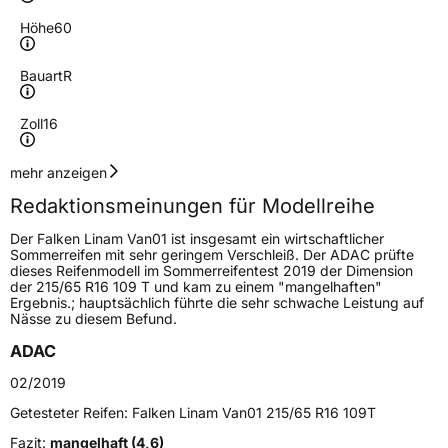
Höhe
60
Bauart
R
Zoll
16
Geschwindigkeitsindex
H
mehr anzeigen
Redaktionsmeinungen für Modellreihe
Höchstgeschwindigkeit
210 km/h
Der Falken Linam Van01 ist insgesamt ein wirtschaftlicher
Lastindex
99/97
Sommerreifen mit sehr geringem Verschleiß. Der ADAC prüfte
dieses Reifenmodell im Sommerreifentest 2019 der Dimension
der 215/65 R16 109 T und kam zu einem "mangelhaften"
Höchstlast
775/730 kg
Ergebnis.; hauptsächlich führte die sehr schwache Leistung auf
Nässe zu diesem Befund.
Gewicht (in kg)
12,311 kg
ADAC
Generelle Merkmale
02/2019
Fahrzeugtyp
Transporter
Getesteter Reifen:
Falken Linam Van01 215/65 R16 109T
Fazit:
mangelhaft (4,6)