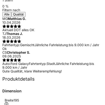
1 Stern
0 %
Filtern nach
Alle
Qualität
MG
Matthias G.
10.04.2026
Aktuell DOT alles OK
TJ
Thomas J.
18.03.2026
Fahrtentyp:
Gemischt
Jährliche Fahrleistung:
bis 9.000 km / Jahr
Ok
CS
Christopher S.
09.06.2025
Auto:
Ford Galaxy
Fahrtentyp:
Stadt
Jährliche Fahrleistung:
bis
9.000 km / Jahr
Gute Qualität, klare Weiterempfehlung!
Produktdetails
Dimension
Breite
195