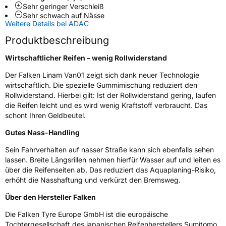
Verwendung
Sommerreifen
Sehr geringer Verschleiß
Sehr schwach auf Nässe
Modellname
Linam Van 01
Weitere Details bei ADAC
Fahrzeugart
Transporter
Produktbeschreibung
Wirtschaftlicher Reifen – wenig Rollwiderstand
Weitere Eigenschaften
Der Falken Linam Van01 zeigt sich dank neuer Technologie
Schlauchtyp
TL
wirtschaftlich. Die spezielle Gummimischung reduziert den
Rollwiderstand. Hierbei gilt: Ist der Rollwiderstand gering, laufen
die Reifen leicht und es wird wenig Kraftstoff verbraucht. Das
Zustand
Neureifen
schont Ihren Geldbeutel.
Gutes Nass-Handling
C-Reifen
Ja
Sein Fahrverhalten auf nasser Straße kann sich ebenfalls sehen
lassen. Breite Längsrillen nehmen hierfür Wasser auf und leiten es
EU Label
über die Reifenseiten ab. Das reduziert das Aquaplaning-Risiko,
erhöht die Nasshaftung und verkürzt den Bremsweg.
Effizienz
C
Über den Hersteller Falken
Nasshaftung
A
Die Falken Tyre Europe GmbH ist die europäische
Tochtergesellschaft des japanischen Reifenherstellers Sumitomo