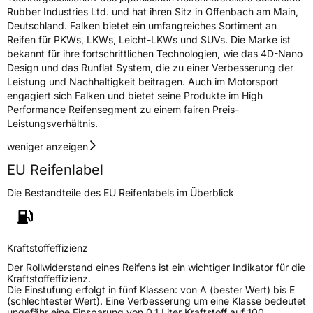
Rollgeräusch (Klasse)
B
Rubber Industries Ltd. und hat ihren Sitz in Offenbach am Main,
Deutschland. Falken bietet ein umfangreiches Sortiment an
Reifen für PKWs, LKWs, Leicht-LKWs und SUVs. Die Marke ist
Rollgeräusch (dB)
72
bekannt für ihre fortschrittlichen Technologien, wie das 4D-Nano
Fahrzeugklasse
C2
Design und das Runflat System, die zu einer Verbesserung der
Leistung und Nachhaltigkeit beitragen. Auch im Motorsport
3PMSF / Schneeflockensymbol / Alpine-Symbol
Nein
engagiert sich Falken und bietet seine Produkte im High
Performance Reifensegment zu einem fairen Preis-
Leistungsverhältnis.
Eisgrip
Nein
weniger anzeigen
EPREL ID
528804
EU Reifenlabel
Allgemeine Produktsicherheit (GPSR)
Die Bestandteile des EU Reifenlabels im Überblick
Herstellerkontakt
Falken Tyre Europe GmbH, Berliner Strasse
74-76 63065 Offenbach am Main
Deutschland, info@falkentyre.com
Kraftstoffeffizienz
Der Rollwiderstand eines Reifens ist ein wichtiger Indikator für die
Kraftstoffeffizienz.
Die Einstufung erfolgt in fünf Klassen: von A (bester Wert) bis E
(schlechtester Wert). Eine Verbesserung um eine Klasse bedeutet
ungefähr eine Einsparung von 0,1 Liter Kraftstoff auf 100