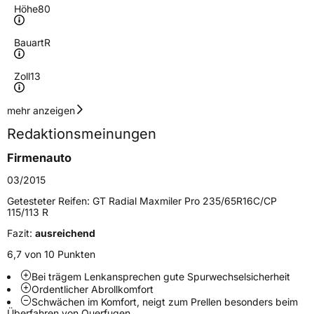
Höhe
80
Bauart
R
Zoll
13
Geschwindigkeitsindex
R
mehr anzeigen
Redaktionsmeinungen
Lastindex
97/95
Firmenauto
Höchstlast
730/690 kg
03/2015
Getesteter Reifen:
GT Radial Maxmiler Pro 235/65R16C/CP
Generelle Merkmale
115/113 R
Fazit:
ausreichend
Fahrzeugtyp
Transporter
6,7 von 10 Punkten
Verwendung
Sommerreifen
Bei trägem Lenkansprechen gute Spurwechselsicherheit
Modellname
Maxmiler Pro
Ordentlicher Abrollkomfort
Schwächen im Komfort, neigt zum Prellen besonders beim
Fahrzeugart
Transporter
Überfahren von Querfugen