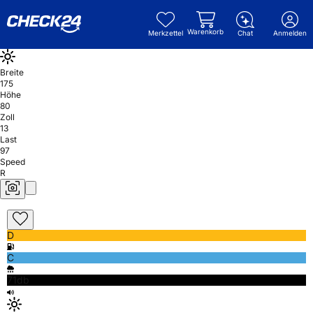
Warenkorb
Merkzettel
Chat
Anmelden
Breite
175
Höhe
80
Zoll
13
Last
97
Speed
R
D
C
71db