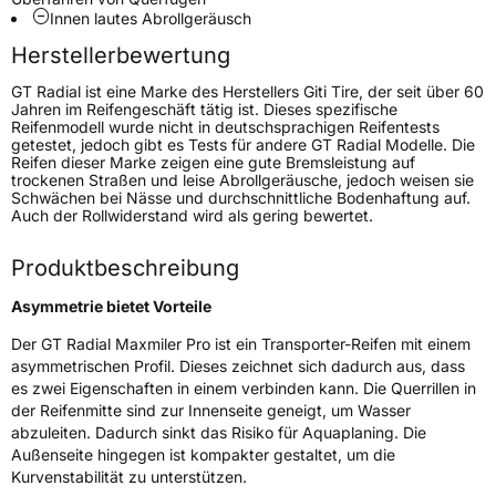
Innen lautes Abrollgeräusch
Herstellerbewertung
Weitere Eigenschaften
GT Radial ist eine Marke des Herstellers Giti Tire, der seit über 60
Schlauchtyp
TL
Jahren im Reifengeschäft tätig ist. Dieses spezifische
Reifenmodell wurde nicht in deutschsprachigen Reifentests
getestet, jedoch gibt es Tests für andere GT Radial Modelle. Die
Zustand
Neureifen
Reifen dieser Marke zeigen eine gute Bremsleistung auf
trockenen Straßen und leise Abrollgeräusche, jedoch weisen sie
Schwächen bei Nässe und durchschnittliche Bodenhaftung auf.
C-Reifen
Ja
Auch der Rollwiderstand wird als gering bewertet.
Produktbeschreibung
EU Label
Asymmetrie bietet Vorteile
Effizienz
D
Der GT Radial Maxmiler Pro ist ein Transporter-Reifen mit einem
asymmetrischen Profil. Dieses zeichnet sich dadurch aus, dass
Nasshaftung
C
es zwei Eigenschaften in einem verbinden kann. Die Querrillen in
der Reifenmitte sind zur Innenseite geneigt, um Wasser
Rollgeräusch (Klasse)
B
abzuleiten. Dadurch sinkt das Risiko für Aquaplaning. Die
Außenseite hingegen ist kompakter gestaltet, um die
Kurvenstabilität zu unterstützen.
Rollgeräusch (dB)
71