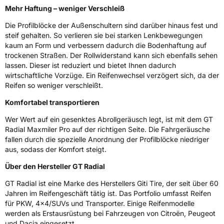
Fahrzeugklasse
C2
Mehr Haftung – weniger Verschleiß
Die Profilblöcke der Außenschultern sind darüber hinaus fest und
3PMSF / Schneeflockensymbol / Alpine-Symbol
Nein
steif gehalten. So verlieren sie bei starken Lenkbewegungen
kaum an Form und verbessern dadurch die Bodenhaftung auf
EPREL ID
1965932
trockenen Straßen. Der Rollwiderstand kann sich ebenfalls sehen
lassen. Dieser ist reduziert und bietet Ihnen dadurch
Allgemeine Produktsicherheit (GPSR)
wirtschaftliche Vorzüge. Ein Reifenwechsel verzögert sich, da der
Reifen so weniger verschleißt.
Herstellerkontakt
Giti Tire Deutschland GmbH, Giti Tire
Komfortabel transportieren
Deutschland GmbH Hollerithallee 18a 30419
Hannover Germany,
label.information@eu.giti.com
Wer Wert auf ein gesenktes Abrollgeräusch legt, ist mit dem GT
Radial Maxmiler Pro auf der richtigen Seite. Die Fahrgeräusche
fallen durch die spezielle Anordnung der Profilblöcke niedriger
aus, sodass der Komfort steigt.
Über den Hersteller GT Radial
GT Radial ist eine Marke des Herstellers Giti Tire, der seit über 60
Jahren im Reifengeschäft tätig ist. Das Portfolio umfasst Reifen
für PKW, 4x4/SUVs und Transporter. Einige Reifenmodelle
werden als Erstausrüstung bei Fahrzeugen von Citroën, Peugeot
und Dacia eingesetzt.