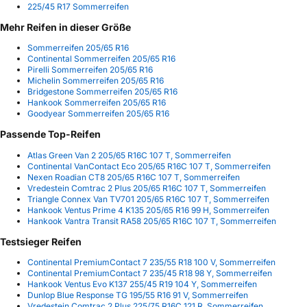
225/45 R17 Sommerreifen
Mehr Reifen in dieser Größe
Sommerreifen 205/65 R16
Continental Sommerreifen 205/65 R16
Pirelli Sommerreifen 205/65 R16
Michelin Sommerreifen 205/65 R16
Bridgestone Sommerreifen 205/65 R16
Hankook Sommerreifen 205/65 R16
Goodyear Sommerreifen 205/65 R16
Passende Top-Reifen
Atlas Green Van 2 205/65 R16C 107 T, Sommerreifen
Continental VanContact Eco 205/65 R16C 107 T, Sommerreifen
Nexen Roadian CT8 205/65 R16C 107 T, Sommerreifen
Vredestein Comtrac 2 Plus 205/65 R16C 107 T, Sommerreifen
Triangle Connex Van TV701 205/65 R16C 107 T, Sommerreifen
Hankook Ventus Prime 4 K135 205/65 R16 99 H, Sommerreifen
Hankook Vantra Transit RA58 205/65 R16C 107 T, Sommerreifen
Testsieger Reifen
Continental PremiumContact 7 235/55 R18 100 V, Sommerreifen
Continental PremiumContact 7 235/45 R18 98 Y, Sommerreifen
Hankook Ventus Evo K137 255/45 R19 104 Y, Sommerreifen
Dunlop Blue Response TG 195/55 R16 91 V, Sommerreifen
Vredestein Comtrac 2 Plus 225/75 R16C 121 R, Sommerreifen