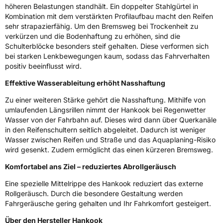
höheren Belastungen standhält. Ein doppelter Stahlgürtel in
Rollgeräusch (dB)
72
Kombination mit dem verstärkten Profilaufbau macht den Reifen
Fahrzeugklasse
C2
sehr strapazierfähig. Um den Bremsweg bei Trockenheit zu
verkürzen und die Bodenhaftung zu erhöhen, sind die
3PMSF / Schneeflockensymbol / Alpine-Symbol
Nein
Schulterblöcke besonders steif gehalten. Diese verformen sich
bei starken Lenkbewegungen kaum, sodass das Fahrverhalten
positiv beeinflusst wird.
Eisgrip
Nein
Effektive Wasserableitung erhöht Nasshaftung
EPREL ID
493828
Zu einer weiteren Stärke gehört die Nasshaftung. Mithilfe von
Allgemeine Produktsicherheit (GPSR)
umlaufenden Längsrillen nimmt der Hankook bei Regenwetter
Wasser von der Fahrbahn auf. Dieses wird dann über Querkanäle
Herstellerkontakt
Hankook Tire Europe GmbH, Siemensstr. 14
in den Reifenschultern seitlich abgeleitet. Dadurch ist weniger
D-63263 Neu-Isenburg Deutschland,
Wasser zwischen Reifen und Straße und das Aquaplaning-Risiko
technik@hankookreifen.de
wird gesenkt. Zudem ermöglicht das einen kürzeren Bremsweg.
Komfortabel ans Ziel – reduziertes Abrollgeräusch
Eine spezielle Mittelrippe des Hankook reduziert das externe
Rollgeräusch. Durch die besondere Gestaltung werden
Fahrgeräusche gering gehalten und Ihr Fahrkomfort gesteigert.
Über den Hersteller Hankook