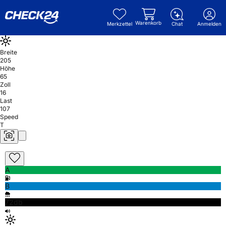
Warenkorb
Merkzettel
Chat
Anmelden
Breite
205
Höhe
65
Zoll
16
Last
107
Speed
T
A
B
72db