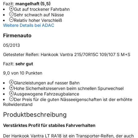
Fazit:
mangelhaft (5,5)
Fahrzeugart
Transporter
Gut auf trockener Fahrbahn
Sehr schwach auf Nässe
Relativ hoher Verschleiß
Weitere Eigenschaften
Weitere Details bei ADAC
Firmenauto
Schlauchtyp
TL
05/2013
Zustand
Neureifen
Getesteter Reifen:
Hankook Vantra 215/70R15C 109/107 S M+S
Fazit:
sehr gut
C-Reifen
Ja
9,0 von 10 Punkten
Glanzleistungen auf nasser Bahn
EU Label
Hohe Sicherheitsreserven beim schnellen Spurwechsel
Ausgewogene Fahrzeugbalance
Effizienz
A
Der Preis für die guten Nässeeigenschaften ist der erhöhte
Rollwiderstand
Nasshaftung
B
Produktbeschreibung
Verstärktes Profil für stabiles Fahrverhalten
Rollgeräusch (Klasse)
B
Der Hankook Vantra LT RA18 ist ein Transporter-Reifen, der auch