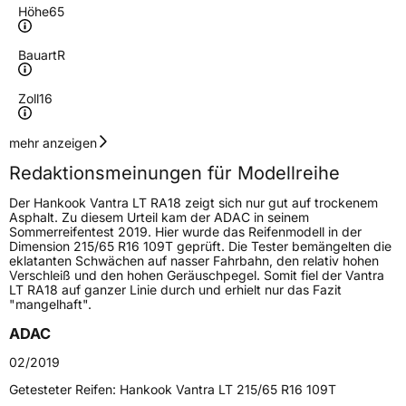
Höhe
65
Bauart
R
Zoll
16
Geschwindigkeitsindex
T
mehr anzeigen
Redaktionsmeinungen für Modellreihe
Höchstgeschwindigkeit
190 km/h
Der Hankook Vantra LT RA18 zeigt sich nur gut auf trockenem
Lastindex
107
Asphalt. Zu diesem Urteil kam der ADAC in seinem
Sommerreifentest 2019. Hier wurde das Reifenmodell in der
Dimension 215/65 R16 109T geprüft. Die Tester bemängelten die
Höchstlast
975 kg
eklatanten Schwächen auf nasser Fahrbahn, den relativ hohen
Verschleiß und den hohen Geräuschpegel. Somit fiel der Vantra
LT RA18 auf ganzer Linie durch und erhielt nur das Fazit
Generelle Merkmale
"mangelhaft".
Fahrzeugtyp
Transporter
ADAC
02/2019
Verwendung
Sommerreifen
Getesteter Reifen:
Hankook Vantra LT 215/65 R16 109T
Modellname
Vantra LT RA18