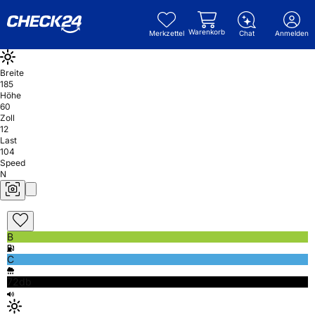
Warenkorb
Merkzettel
Chat
Anmelden
Breite
185
Höhe
60
Zoll
12
Last
104
Speed
N
B
C
72db