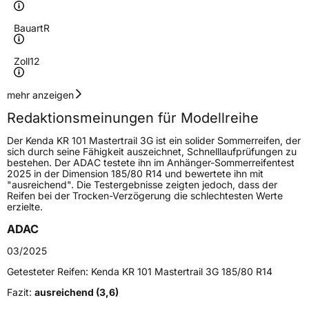
Bauart
R
Zoll
12
Geschwindigkeitsindex
N
mehr anzeigen
Redaktionsmeinungen für Modellreihe
Höchstgeschwindigkeit
140 km/h
Der Kenda KR 101 Mastertrail 3G ist ein solider Sommerreifen, der
Lastindex
104/102
sich durch seine Fähigkeit auszeichnet, Schnelllaufprüfungen zu
bestehen. Der ADAC testete ihn im Anhänger-Sommerreifentest
2025 in der Dimension 185/80 R14 und bewertete ihn mit
Höchstlast
900/850 kg
"ausreichend". Die Testergebnisse zeigten jedoch, dass der
Reifen bei der Trocken-Verzögerung die schlechtesten Werte
Gewicht (in kg)
7,2 kg
erzielte.
ADAC
Generelle Merkmale
03/2025
Fahrzeugtyp
Transporter
Getesteter Reifen:
Kenda KR 101 Mastertrail 3G 185/80 R14
Verwendung
Sommerreifen
Fazit:
ausreichend (3,6)