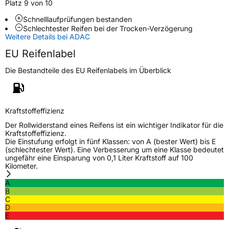
Modellname
KR 101 Mastertrail 3G
Platz 9 von 10
Fahrzeugart
Transporter
Schnelllaufprüfungen bestanden
Schlechtester Reifen bei der Trocken-Verzögerung
Weitere Details bei ADAC
Weitere Eigenschaften
EU Reifenlabel
Schlauchtyp
TL
Die Bestandteile des EU Reifenlabels im Überblick
Zustand
Neureifen
Kraftstoffeffizienz
C-Reifen
Ja
Der Rollwiderstand eines Reifens ist ein wichtiger Indikator für die
Kraftstoffeffizienz.
Für Anhänger geeignet
Ja
Die Einstufung erfolgt in fünf Klassen: von A (bester Wert) bis E
(schlechtester Wert). Eine Verbesserung um eine Klasse bedeutet
ungefähr eine Einsparung von 0,1 Liter Kraftstoff auf 100
EU Label
Kilometer.
Effizienz
B
A
B
C
Nasshaftung
C
D
E