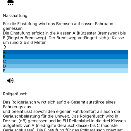
Rollgeräusch (Klasse)
B
Nasshaftung
Rollgeräusch (dB)
72
Für die Einstufung wird das Bremsen auf nasser Fahrbahn
Fahrzeugklasse
C2
gemessen.
Die Einstufung erfolgt in die Klassen A (kürzester Bremsweg) bis
E (längster Bremsweg). Der Bremsweg verlängert sich je Klasse
3PMSF / Schneeflockensymbol / Alpine-Symbol
Nein
um rund 3 bis 6 Meter.
A
Eisgrip
Nein
B
EPREL ID
463084
C
D
E
Allgemeine Produktsicherheit (GPSR)
Herstellerkontakt
Kenda Rubber Ind Co Europe GmbH,
Greimelstr 28 83236 Übersee Deutschland,
Rollgeräusch
f.vandersteege@kendaeurope.com
Das Rollgeräusch wirkt sich auf die Gesamtlautstärke eines
Fahrzeugs aus
und beeinflusst sowohl den eigenen Fahrkomfort als auch die
Geräuschbelastung für die Umwelt. Das Rollgeräusch wird in
Dezibel (dB) gemessen und im EU Reifenlabel in die drei Klassen
aufgeteilt: von A (niedrigste Geräuschklasse) bis C (höchste
Geräuschklasse). Die Einstufung für das Rollgeräusch orientiert