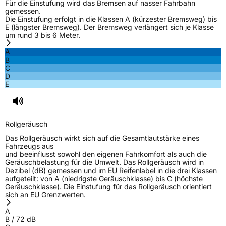
Für die Einstufung wird das Bremsen auf nasser Fahrbahn
gemessen.
Die Einstufung erfolgt in die Klassen A (kürzester Bremsweg) bis
E (längster Bremsweg). Der Bremsweg verlängert sich je Klasse
um rund 3 bis 6 Meter.
A
B
C
D
E
Rollgeräusch
Das Rollgeräusch wirkt sich auf die Gesamtlautstärke eines
Fahrzeugs aus
und beeinflusst sowohl den eigenen Fahrkomfort als auch die
Geräuschbelastung für die Umwelt. Das Rollgeräusch wird in
Dezibel (dB) gemessen und im EU Reifenlabel in die drei Klassen
aufgeteilt: von A (niedrigste Geräuschklasse) bis C (höchste
Geräuschklasse). Die Einstufung für das Rollgeräusch orientiert
sich an EU Grenzwerten.
A
B
/
72
dB