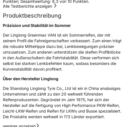
Punkten; Gesamtwertung: 6,3 von 10 Punkten.
Alle Testberichte anzeigen
Rollgeräusch (dB)
72
Produktbeschreibung
Fahrzeugklasse
C2
Präzision und Stabilität im Sommer
3PMSF / Schneeflockensymbol / Alpine-Symbol
Nein
Der Linglong Greenmax VAN ist ein Sommerreifen, der mit
seinem Profil die Fahreigenschaften verbessert. Zum einen trägt
Eisgrip
Nein
die robuste Mittelrippe dazu bei, Lenkbewegungen präziser
EPREL ID
432257
umzusetzen. Zum anderen unterstützen die steifen Profilblöcke
in den Außenschultern die Fahrtstabilität. Diese verformen sich
Allgemeine Produktsicherheit (GPSR)
selbst bei starken Lenkbefehlen kaum, sodass besonders die
Kurvenstabilität davon profitiert.
Herstellerkontakt
Linglong Germany GmbH, Bahnhofstraße 8
Über den Hersteller Linglong
30159 Hannover Deutschland,
LLG_info@linglong.cn
Die Shandong Linglong Tyre Co., Ltd ist ein in China ansässiges
Unternehmen und zählt zu den 20 weltweit führenden
Reifenproduzenten. Gegründet im Jahr 1975, hat sich der
Hersteller auf die Fertigung von High Performance PKW-Reifen,
Leicht-LKW-Reifen und Reifen für LKWs und Busse spezialisiert.
Die Produkte werden weltweit in 173 Länder exportiert.
weniger anzeigen