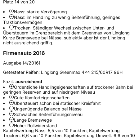
Modellname
Greenmax Van
Platz 14 von 20
Fahrzeugart
Transporter
Nass: starke Verzögerung
Nass: im Handling zu wenig Seitenführung, geringes
Traktionsvermögen
Trocken: Ständiger Wechsel zwischen Unter- und
Weitere Eigenschaften
Übersteuern im Grenzbereich mit dem Greenmax von Linglong
Kurze Bremswege bei Nässe, subjektiv aber ist der Linglong
Schlauchtyp
TL
nicht ausreichend griffig.
Firmenauto 2016
Zustand
Neureifen
Ausgabe (4/2016)
C-Reifen
Ja
Getesteter Reifen:
Linglong Greenmax 4x4 215/60R17 96H
Fazit:
ausreichend
Ordentliche Handlingeigenschaften auf trockener Bahn bei
EU Label
geringen Reserven und auf niedrigem Niveau
Gute Komforteigenschaften
Effizienz
C
Übersteuert schon bei statischer Kreisfahrt
Ungenügende Balance bei Nässe
Schwaches Seitenführungsniveau
Nasshaftung
C
Lange Bremswege
Hoher Rollwiderstand
Kapitelwertung Nass: 5,5 von 10 Punkten; Kapitelwertung
Rollgeräusch (Klasse)
B
Trocken: 6,6 von 10 Punkten; Kapitelwertung Umwelt: 6,6 von 10