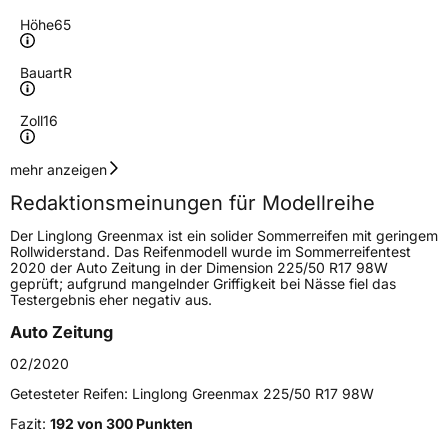
Höhe
65
Bauart
R
Zoll
16
Geschwindigkeitsindex
R
mehr anzeigen
Redaktionsmeinungen für Modellreihe
Höchstgeschwindigkeit
170 km/h
Der Linglong Greenmax ist ein solider Sommerreifen mit geringem
Lastindex
104/102
Rollwiderstand. Das Reifenmodell wurde im Sommerreifentest
2020 der Auto Zeitung in der Dimension 225/50 R17 98W
geprüft; aufgrund mangelnder Griffigkeit bei Nässe fiel das
Höchstlast
900/850 kg
Testergebnis eher negativ aus.
Auto Zeitung
Generelle Merkmale
02/2020
Fahrzeugtyp
Transporter
Getesteter Reifen:
Linglong Greenmax 225/50 R17 98W
Verwendung
Sommerreifen
Fazit:
192 von 300 Punkten