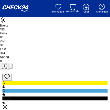
Warenkorb
Merkzettel
Chat
Anmelden
Breite
195
Höhe
65
Zoll
16
Last
104
Speed
R
C
C
72db