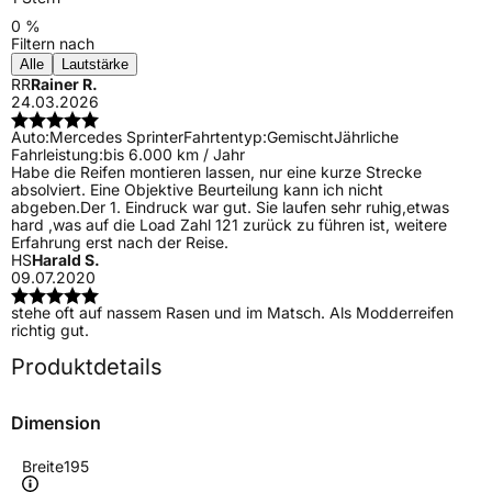
0 %
Filtern nach
Alle
Lautstärke
RR
Rainer R.
24.03.2026
Auto:
Mercedes Sprinter
Fahrtentyp:
Gemischt
Jährliche
Fahrleistung:
bis 6.000 km / Jahr
Habe die Reifen montieren lassen, nur eine kurze Strecke
absolviert. Eine Objektive Beurteilung kann ich nicht
abgeben.Der 1. Eindruck war gut. Sie laufen sehr ruhig,etwas
hard ,was auf die Load Zahl 121 zurück zu führen ist, weitere
Erfahrung erst nach der Reise.
HS
Harald S.
09.07.2020
stehe oft auf nassem Rasen und im Matsch. Als Modderreifen
richtig gut.
Produktdetails
Dimension
Breite
195