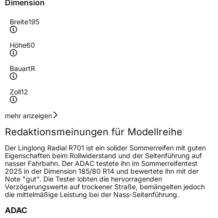
Dimension
Breite
195
Höhe
60
Bauart
R
Zoll
12
Geschwindigkeitsindex
N
mehr anzeigen
Redaktionsmeinungen für Modellreihe
Höchstgeschwindigkeit
140 km/h
Der Linglong Radial R701 ist ein solider Sommerreifen mit guten
Lastindex
104/102
Eigenschaften beim Rollwiderstand und der Seitenführung auf
nasser Fahrbahn. Der ADAC testete ihn im Sommerreifentest
2025 in der Dimension 185/80 R14 und bewertete ihn mit der
Höchstlast
900/850 kg
Note "gut". Die Tester lobten die hervorragenden
Verzögerungswerte auf trockener Straße, bemängelten jedoch
Gewicht (in kg)
8,471 kg
die mittelmäßige Leistung bei der Nass-Seitenführung.
ADAC
Generelle Merkmale