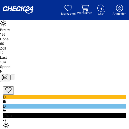
Warenkorb
Merkzettel
Chat
Anmelden
Breite
195
Höhe
60
Zoll
12
Last
104
Speed
N
D
D
71db