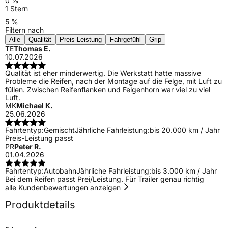
0 %
1 Stern
5 %
Filtern nach
Alle
Qualität
Preis-Leistung
Fahrgefühl
Grip
TE
Thomas E.
10.07.2026
Qualität ist eher minderwertig. Die Werkstatt hatte massive
Probleme die Reifen, nach der Montage auf die Felge, mit Luft zu
füllen. Zwischen Reifenflanken und Felgenhorn war viel zu viel
Luft.
MK
Michael K.
25.06.2026
Fahrtentyp:
Gemischt
Jährliche Fahrleistung:
bis 20.000 km / Jahr
Preis-Leistung passt
PR
Peter R.
01.04.2026
Fahrtentyp:
Autobahn
Jährliche Fahrleistung:
bis 3.000 km / Jahr
Bei dem Reifen passt Prei/Leistung. Für Trailer genau richtig
alle Kundenbewertungen anzeigen
Produktdetails