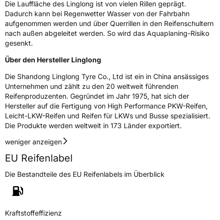
Die Lauffläche des Linglong ist von vielen Rillen geprägt.
Nasshaftung
D
Dadurch kann bei Regenwetter Wasser von der Fahrbahn
aufgenommen werden und über Querrillen in den Reifenschultern
nach außen abgeleitet werden. So wird das Aquaplaning-Risiko
Rollgeräusch (Klasse)
B
gesenkt.
Über den Hersteller Linglong
Rollgeräusch (dB)
71
Fahrzeugklasse
C2
Die Shandong Linglong Tyre Co., Ltd ist ein in China ansässiges
Unternehmen und zählt zu den 20 weltweit führenden
Reifenproduzenten. Gegründet im Jahr 1975, hat sich der
3PMSF / Schneeflockensymbol / Alpine-Symbol
Nein
Hersteller auf die Fertigung von High Performance PKW-Reifen,
Leicht-LKW-Reifen und Reifen für LKWs und Busse spezialisiert.
Eisgrip
Nein
Die Produkte werden weltweit in 173 Länder exportiert.
EPREL ID
428201
weniger anzeigen
EU Reifenlabel
Allgemeine Produktsicherheit (GPSR)
Die Bestandteile des EU Reifenlabels im Überblick
Herstellerkontakt
Linglong Germany GmbH, Bahnhofstraße 8
30159 Hannover Deutschland,
LLG_info@linglong.cn
Kraftstoffeffizienz