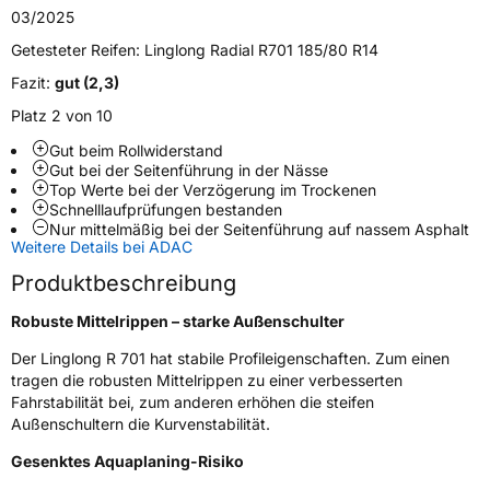
03/2025
Fahrzeugtyp
Transporter
Getesteter Reifen:
Linglong Radial R701 185/80 R14
Verwendung
Sommerreifen
Fazit:
gut (2,3)
Modellname
R 701
Platz 2 von 10
Fahrzeugart
Transporter
Gut beim Rollwiderstand
Gut bei der Seitenführung in der Nässe
Top Werte bei der Verzögerung im Trockenen
Weitere Eigenschaften
Schnelllaufprüfungen bestanden
Nur mittelmäßig bei der Seitenführung auf nassem Asphalt
Weitere Details bei ADAC
Schlauchtyp
TL
Produktbeschreibung
Zustand
Neureifen
Robuste Mittelrippen – starke Außenschulter
Der Linglong R 701 hat stabile Profileigenschaften. Zum einen
C-Reifen
Ja
tragen die robusten Mittelrippen zu einer verbesserten
Fahrstabilität bei, zum anderen erhöhen die steifen
EU Label
Außenschultern die Kurvenstabilität.
Gesenktes Aquaplaning-Risiko
Effizienz
D