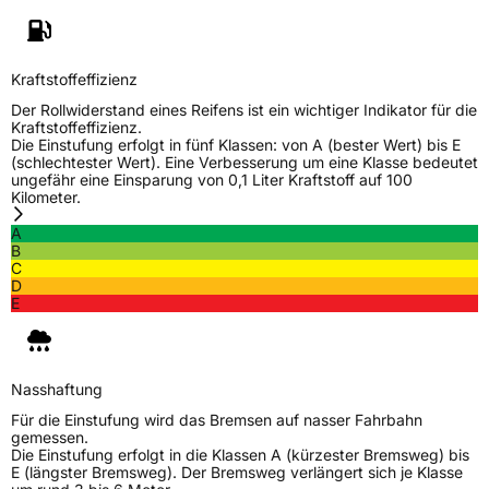
Allgemeine Produktsicherheit (GPSR)
Herstellerkontakt
Nankang Tire Netherlands B.V.,
PARKSTRAAT 83 2514 JG DEN HAAG
Kraftstoffeffizienz
Niederlande, shane@nankang.eu
Der Rollwiderstand eines Reifens ist ein wichtiger Indikator für die
Kraftstoffeffizienz.
Die Einstufung erfolgt in fünf Klassen: von A (bester Wert) bis E
(schlechtester Wert). Eine Verbesserung um eine Klasse bedeutet
ungefähr eine Einsparung von 0,1 Liter Kraftstoff auf 100
Kilometer.
A
B
C
D
E
Nasshaftung
Für die Einstufung wird das Bremsen auf nasser Fahrbahn
gemessen.
Die Einstufung erfolgt in die Klassen A (kürzester Bremsweg) bis
E (längster Bremsweg). Der Bremsweg verlängert sich je Klasse