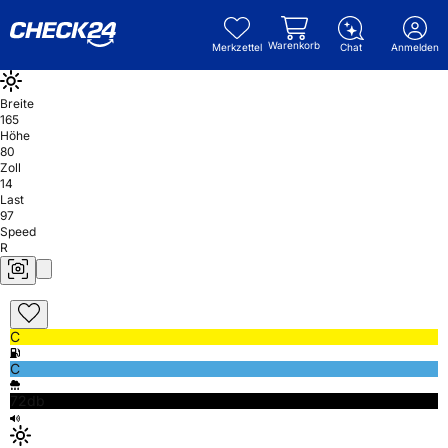
Warenkorb
Merkzettel
Chat
Anmelden
Breite
165
Höhe
80
Zoll
14
Last
97
Speed
R
C
C
72db