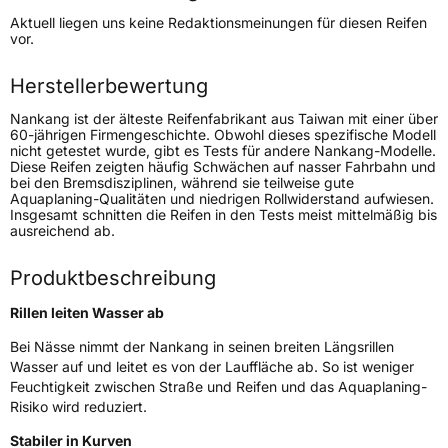
Höchstgeschwindigkeit
170 km/h
Aktuell liegen uns keine Redaktionsmeinungen für diesen Reifen
Lastindex
97/95
vor.
Höchstlast
730/690 kg
Herstellerbewertung
Nankang ist der älteste Reifenfabrikant aus Taiwan mit einer über
Generelle Merkmale
60-jährigen Firmengeschichte. Obwohl dieses spezifische Modell
nicht getestet wurde, gibt es Tests für andere Nankang-Modelle.
Fahrzeugtyp
Transporter
Diese Reifen zeigten häufig Schwächen auf nasser Fahrbahn und
bei den Bremsdisziplinen, während sie teilweise gute
Aquaplaning-Qualitäten und niedrigen Rollwiderstand aufwiesen.
Verwendung
Sommerreifen
Insgesamt schnitten die Reifen in den Tests meist mittelmäßig bis
ausreichend ab.
Modellname
CW 25
Fahrzeugart
Transporter
Produktbeschreibung
Rillen leiten Wasser ab
Weitere Eigenschaften
Bei Nässe nimmt der Nankang in seinen breiten Längsrillen
Wasser auf und leitet es von der Lauffläche ab. So ist weniger
Schlauchtyp
TL
Feuchtigkeit zwischen Straße und Reifen und das Aquaplaning-
Risiko wird reduziert.
Zustand
Neureifen
Stabiler in Kurven