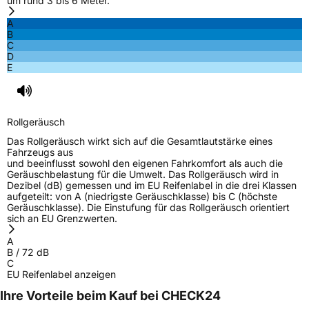
um rund 3 bis 6 Meter.
A
B
C
D
E
Rollgeräusch
Das Rollgeräusch wirkt sich auf die Gesamtlautstärke eines
Fahrzeugs aus
und beeinflusst sowohl den eigenen Fahrkomfort als auch die
Geräuschbelastung für die Umwelt. Das Rollgeräusch wird in
Dezibel (dB) gemessen und im EU Reifenlabel in die drei Klassen
aufgeteilt: von A (niedrigste Geräuschklasse) bis C (höchste
Geräuschklasse). Die Einstufung für das Rollgeräusch orientiert
sich an EU Grenzwerten.
A
B
/
72
dB
C
EU Reifenlabel anzeigen
Ihre Vorteile beim Kauf bei CHECK24