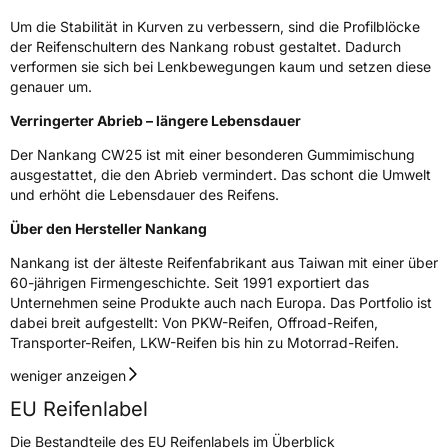
C-Reifen
Ja
Um die Stabilität in Kurven zu verbessern, sind die Profilblöcke
der Reifenschultern des Nankang robust gestaltet. Dadurch
verformen sie sich bei Lenkbewegungen kaum und setzen diese
EU Label
genauer um.
Effizienz
C
Verringerter Abrieb – längere Lebensdauer
Der Nankang CW25 ist mit einer besonderen Gummimischung
Nasshaftung
C
ausgestattet, die den Abrieb vermindert. Das schont die Umwelt
und erhöht die Lebensdauer des Reifens.
Rollgeräusch (Klasse)
B
Über den Hersteller Nankang
Rollgeräusch (dB)
72
Nankang ist der älteste Reifenfabrikant aus Taiwan mit einer über
60-jährigen Firmengeschichte. Seit 1991 exportiert das
Fahrzeugklasse
C2
Unternehmen seine Produkte auch nach Europa. Das Portfolio ist
dabei breit aufgestellt: Von PKW-Reifen, Offroad-Reifen,
3PMSF / Schneeflockensymbol / Alpine-Symbol
Nein
Transporter-Reifen, LKW-Reifen bis hin zu Motorrad-Reifen.
weniger anzeigen
Eisgrip
Nein
EU Reifenlabel
EPREL ID
466731
Die Bestandteile des EU Reifenlabels im Überblick