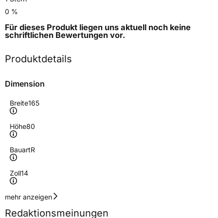
0 %
Für dieses Produkt liegen uns aktuell noch keine
schriftlichen Bewertungen
vor.
Produktdetails
Dimension
Breite
165
Höhe
80
Bauart
R
Zoll
14
Geschwindigkeitsindex
R
mehr anzeigen
Redaktionsmeinungen