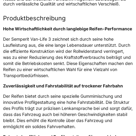
durch verlässliche Qualität und wirtschaftlichen Verschleiß.
Verwendung
Sommerreifen
Produktbeschreibung
Modellname
Van Life 3
Hohe Wirtschaftlichkeit durch langlebige Reifen-Performance
Fahrzeugart
Transporter
Der Semperit Van-Life 3 zeichnet sich durch seine hohe
Laufleistung aus, die eine lange Lebensdauer unterstützt. Durch
Weitere Eigenschaften
die effiziente Konstruktion wird der Rollwiderstand verringert,
was zu einer Reduzierung des Kraftstoffverbrauchs beiträgt und
Schlauchtyp
TL
somit die Betriebskosten senkt. Diese Eigenschaften machen den
Reifen zu einer wirtschaftlichen Wahl für eine Vielzahl von
Zustand
Neureifen
Transportbedürfnissen.
Zuverlässigkeit und Fahrstabilität auf trockener Fahrbahn
C-Reifen
Ja
Der Reifen bietet durch seine spezielle Gummimischung und
innovative Profilgestaltung eine hohe Fahrstabilität. Die Struktur
EU Label
des Profils trägt zur präzisen Lenkansprache bei und sorgt dafür,
dass das Fahrzeug auch bei höheren Geschwindigkeiten stabil
Effizienz
C
bleibt. Dies erhöht die Kontrolle über das Fahrzeug und
ermöglicht ein solides Fahrverhalten.
Nasshaftung
B