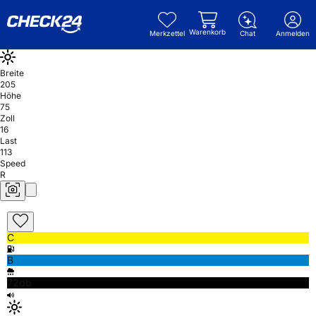
Warenkorb
Merkzettel
Chat
Anmelden
Breite
205
Höhe
75
Zoll
16
Last
113
Speed
R
C
B
72db