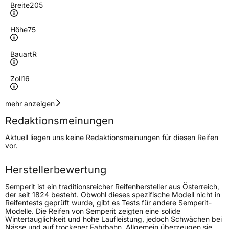
Breite
205
Höhe
75
Bauart
R
Zoll
16
Geschwindigkeitsindex
R
mehr anzeigen
Redaktionsmeinungen
Höchstgeschwindigkeit
170 km/h
Aktuell liegen uns keine Redaktionsmeinungen für diesen Reifen
Lastindex
113
vor.
Höchstlast
1150 kg
Herstellerbewertung
Gewicht (in kg)
15,80 kg
Semperit ist ein traditionsreicher Reifenhersteller aus Österreich,
der seit 1824 besteht. Obwohl dieses spezifische Modell nicht in
Reifentests geprüft wurde, gibt es Tests für andere Semperit-
Generelle Merkmale
Modelle. Die Reifen von Semperit zeigten eine solide
Wintertauglichkeit und hohe Laufleistung, jedoch Schwächen bei
Fahrzeugtyp
Transporter
Nässe und auf trockener Fahrbahn. Allgemein überzeugen sie