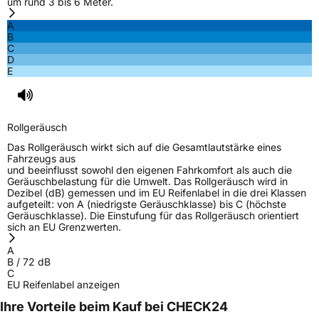
um rund 3 bis 6 Meter.
A
B
C
D
E
Rollgeräusch
Das Rollgeräusch wirkt sich auf die Gesamtlautstärke eines
Fahrzeugs aus
und beeinflusst sowohl den eigenen Fahrkomfort als auch die
Geräuschbelastung für die Umwelt. Das Rollgeräusch wird in
Dezibel (dB) gemessen und im EU Reifenlabel in die drei Klassen
aufgeteilt: von A (niedrigste Geräuschklasse) bis C (höchste
Geräuschklasse). Die Einstufung für das Rollgeräusch orientiert
sich an EU Grenzwerten.
A
B
/
72
dB
C
EU Reifenlabel anzeigen
Ihre Vorteile beim Kauf bei CHECK24