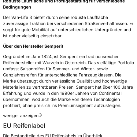
Robuste Lauffläche und Profilgestaltung für verschiedene
Bedingungen
Rollgeräusch (Klasse)
B
Der Van-Life 3 bietet durch seine robuste Lauffläche
zuverlässige Traktion bei verschiedenen Straßenverhältnissen. Er
Rollgeräusch (dB)
72
sorgt für gute Mobilität auf unterschiedlichen Untergründen und
ist daher vielseitig einsetzbar.
Fahrzeugklasse
C2
Über den Hersteller Semperit
3PMSF / Schneeflockensymbol / Alpine-Symbol
Nein
Gegründet im Jahr 1824, ist Semperit ein traditionsreicher
Reifenhersteller mit Wurzeln in Österreich. Das vielfältige Portfolio
EPREL ID
1475265
umfasst Saisonreifen für Sommer- und Winter- sowie
Ganzjahresreifen für unterschiedliche Fahrzeugklassen. Die
Allgemeine Produktsicherheit (GPSR)
Marke überzeugt durch verlässliche Qualität und hochwertige
Materialien zu vertretbaren Preisen. Semperit hat über 100 Jahre
Herstellerkontakt
Continental Reifen Deutschland GmbH,
Erfahrung und wurde in den 1990er Jahren von Continental
Continental-Plaza 1 30175 Hannover
übernommen, wodurch die Marke von deren Technologien
Deutschland,
customerservice_tires@conti.de
profitiert, ohne preislich ins Premiumsegment aufzusteigen.
weniger anzeigen
EU Reifenlabel
Die Bestandteile des EU Reifenlabels im Überblick