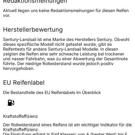
Redaktionsmeinungen
Lastindex
121/120
Aktuell liegen uns keine Redaktionsmeinungen für diesen Reifen
vor.
Höchstlast
1450/1400 kg
Herstellerbewertung
Generelle Merkmale
Sentury-Landsail ist eine Marke des Herstellers Sentury. Obwohl
Fahrzeugtyp
Transporter
dieses spezifische Modell nicht getestet wurde, gibt es
Reifentests für andere Sentury-Landsail Modelle. In diesen
zeigten die Reifen eine sehr schwache Leistung bei trockener
Verwendung
Sommerreifen
und nasser Fahrbahn, was zu einer Abwertung der Gesamtnote
führte. Der niedrige Rollwiderstand wurde jedoch positiv
Modellname
LSV 88 Plus
hervorgehoben.
Fahrzeugart
Transporter
EU Reifenlabel
Die Bestandteile des EU Reifenlabels im Überblick
Weitere Eigenschaften
Schlauchtyp
TL
Kraftstoffeffizienz
Zustand
Neureifen
Der Rollwiderstand eines Reifens ist ein wichtiger Indikator für die
Kraftstoffeffizienz.
Die Einstufung erfolgt in fünf Klassen: von A (bester Wert) bis E
C-Reifen
Ja