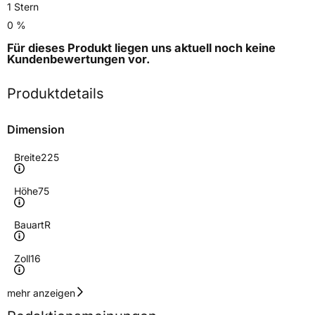
1 Stern
0 %
Für dieses Produkt liegen uns aktuell noch keine
Kundenbewertungen
vor.
Produktdetails
Dimension
Breite
225
Höhe
75
Bauart
R
Zoll
16
Geschwindigkeitsindex
S
mehr anzeigen