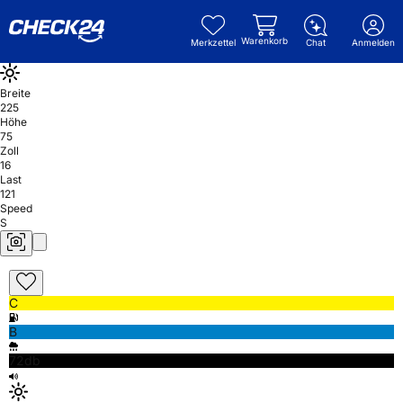
Warenkorb
Merkzettel
Chat
Anmelden
Breite
225
Höhe
75
Zoll
16
Last
121
Speed
S
C
B
72db