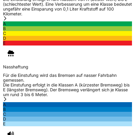
(schlechtester Wert). Eine Verbesserung um eine Klasse bedeutet
ungefähr eine Einsparung von 0,1 Liter Kraftstoff auf 100
Kilometer.
EU Label
A
B
Effizienz
C
C
D
E
Nasshaftung
B
Rollgeräusch (Klasse)
B
Nasshaftung
Rollgeräusch (dB)
72
Für die Einstufung wird das Bremsen auf nasser Fahrbahn
gemessen.
Fahrzeugklasse
C2
Die Einstufung erfolgt in die Klassen A (kürzester Bremsweg) bis
E (längster Bremsweg). Der Bremsweg verlängert sich je Klasse
um rund 3 bis 6 Meter.
3PMSF / Schneeflockensymbol / Alpine-Symbol
Nein
A
B
EPREL ID
1856108
C
D
Allgemeine Produktsicherheit (GPSR)
E