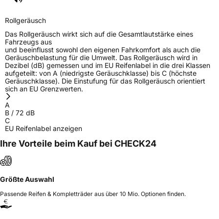
Herstellerkontakt
SENTURY TIRE SL, Paseo Castellana 90
28046 Madrid Spanien,
hellen.yang@senturytire.com
Rollgeräusch
Das Rollgeräusch wirkt sich auf die Gesamtlautstärke eines
Fahrzeugs aus
und beeinflusst sowohl den eigenen Fahrkomfort als auch die
Geräuschbelastung für die Umwelt. Das Rollgeräusch wird in
Dezibel (dB) gemessen und im EU Reifenlabel in die drei Klassen
aufgeteilt: von A (niedrigste Geräuschklasse) bis C (höchste
Geräuschklasse). Die Einstufung für das Rollgeräusch orientiert
sich an EU Grenzwerten.
A
B
/
72
dB
C
EU Reifenlabel anzeigen
Ihre Vorteile beim Kauf bei CHECK24
Größte Auswahl
Passende Reifen & Kompletträder aus über 10 Mio. Optionen finden.