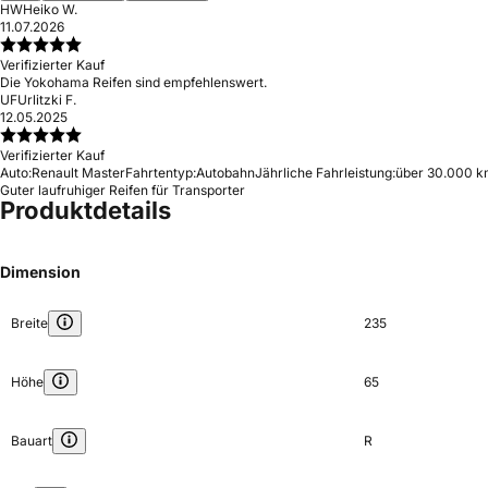
HW
Heiko W.
11.07.2026
Verifizierter Kauf
Die Yokohama Reifen sind empfehlenswert.
UF
Urlitzki F.
12.05.2025
Verifizierter Kauf
Auto:
Renault Master
Fahrtentyp:
Autobahn
Jährliche Fahrleistung:
über 30.000 k
Guter laufruhiger Reifen für Transporter
Produktdetails
Dimension
Breite
235
Höhe
65
Bauart
R