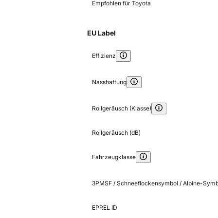
Empfohlen für Toyota
EU Label
Effizienz
Nasshaftung
Rollgeräusch (Klasse)
Rollgeräusch (dB)
Fahrzeugklasse
3PMSF / Schneeflockensymbol / Alpine-Symb
EPREL ID