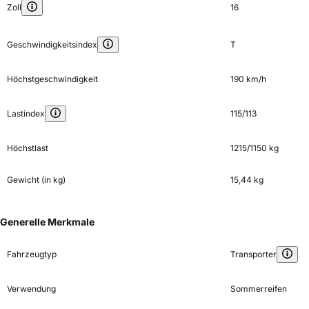
Zoll
16
Geschwindigkeitsindex
T
Höchstgeschwindigkeit
190 km/h
Lastindex
115/113
Höchstlast
1215/1150 kg
Gewicht (in kg)
15,44 kg
Generelle Merkmale
Fahrzeugtyp
Transporter
Verwendung
Sommerreifen