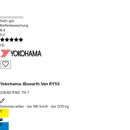
Sehr gut
Reifenbewertung
8,4
5,0
(3)
Yokohama-Bluearth Van RY55
235/65 R16C 115 T
Sommerreifen - bis 190 km/h - bis 1215 kg
C
B