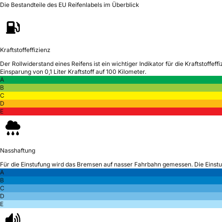
Die Bestandteile des EU Reifenlabels im Überblick
Kraftstoffeffizienz
Der Rollwiderstand eines Reifens ist ein wichtiger Indikator für die Kraftstoffeffi
Einsparung von 0,1 Liter Kraftstoff auf 100 Kilometer.
A
B
C
D
E
Nasshaftung
Für die Einstufung wird das Bremsen auf nasser Fahrbahn gemessen.
Die Einst
A
B
C
D
E