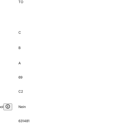
TO
C
B
A
69
C2
ol
Nein
631481