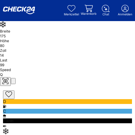
Warenkorb
Merkzettel
Chat
Anmelden
Breite
175
Höhe
80
Zoll
14
Last
99
Speed
Q
D
C
73db