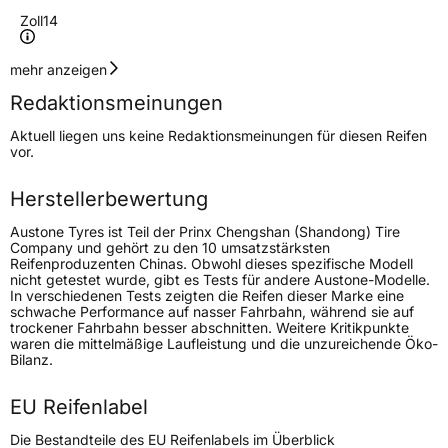
Zoll
14
Geschwindigkeitsindex
Q
mehr anzeigen
Redaktionsmeinungen
Höchstgeschwindigkeit
160 km/h
Aktuell liegen uns keine Redaktionsmeinungen für diesen Reifen
Lastindex
99/98
vor.
Höchstlast
775/750 kg
Herstellerbewertung
Austone Tyres ist Teil der Prinx Chengshan (Shandong) Tire
Generelle Merkmale
Company und gehört zu den 10 umsatzstärksten
Reifenproduzenten Chinas. Obwohl dieses spezifische Modell
Fahrzeugtyp
Transporter
nicht getestet wurde, gibt es Tests für andere Austone-Modelle.
In verschiedenen Tests zeigten die Reifen dieser Marke eine
schwache Performance auf nasser Fahrbahn, während sie auf
Verwendung
Winterreifen
trockener Fahrbahn besser abschnitten. Weitere Kritikpunkte
waren die mittelmäßige Laufleistung und die unzureichende Öko-
Modellname
SP 902
Bilanz.
Fahrzeugart
Transporter
EU Reifenlabel
Die Bestandteile des EU Reifenlabels im Überblick
Weitere Eigenschaften