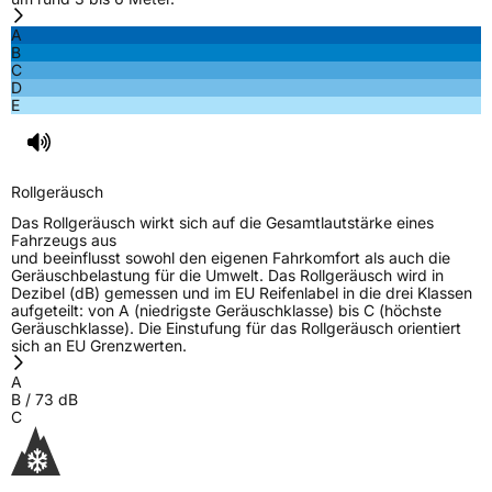
A
3PMSF / Schneeflockensymbol / Alpine-Symbol
Ja
B
C
D
EPREL ID
493787
E
Allgemeine Produktsicherheit (GPSR)
Herstellerkontakt
Prinx Chengshan Tire Europe GmbH, Berliner
Rollgeräusch
Allee 47 64295 Darmstadt Deutschland,
info@prinx.eu
Das Rollgeräusch wirkt sich auf die Gesamtlautstärke eines
Fahrzeugs aus
und beeinflusst sowohl den eigenen Fahrkomfort als auch die
Geräuschbelastung für die Umwelt. Das Rollgeräusch wird in
Dezibel (dB) gemessen und im EU Reifenlabel in die drei Klassen
aufgeteilt: von A (niedrigste Geräuschklasse) bis C (höchste
Geräuschklasse). Die Einstufung für das Rollgeräusch orientiert
sich an EU Grenzwerten.
A
B
/
73
dB
C