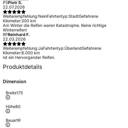
PS
Piotr S.
22.07.2026
Weiterempfehlung:
Nein
Fahrtentyp:
Stadt
Gefahrene
Kilometer:
300 km
Am Winter die Reifen waren Katastrophe. Keine richtige
Winterreifen!
RF
Reinhard F.
22.03.2026
Weiterempfehlung:
Ja
Fahrtentyp:
Überland
Gefahrene
Kilometer:
8.000 km
Ist ein Hervorgander Reifen.
Produktdetails
Dimension
Breite
175
Höhe
80
Bauart
R