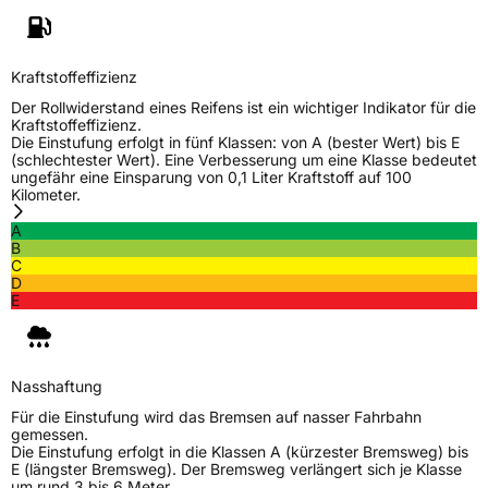
Schlauchtyp
TL
Kraftstoffeffizienz
Zustand
Neureifen
Der Rollwiderstand eines Reifens ist ein wichtiger Indikator für die
Kraftstoffeffizienz.
Die Einstufung erfolgt in fünf Klassen: von A (bester Wert) bis E
M+S
Ja
(schlechtester Wert). Eine Verbesserung um eine Klasse bedeutet
C-Reifen
Ja
ungefähr eine Einsparung von 0,1 Liter Kraftstoff auf 100
Kilometer.
A
EU Label
B
C
D
Effizienz
D
E
Nasshaftung
C
Nasshaftung
Rollgeräusch (Klasse)
B
Für die Einstufung wird das Bremsen auf nasser Fahrbahn
gemessen.
Rollgeräusch (dB)
73
Die Einstufung erfolgt in die Klassen A (kürzester Bremsweg) bis
E (längster Bremsweg). Der Bremsweg verlängert sich je Klasse
Fahrzeugklasse
C2
um rund 3 bis 6 Meter.