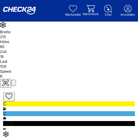
Warenkorb
Merkzettel
Chat
Anmelden
Breite
215
Höhe
65
Zoll
16
Last
109
Speed
R
C
C
72db