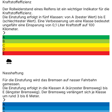
Kraftstoffeffizienz
Verwendung
Winterreifen
Der Rollwiderstand eines Reifens ist ein wichtiger Indikator für die
Modellname
Icepower 989
Kraftstoffeffizienz.
Die Einstufung erfolgt in fünf Klassen: von A (bester Wert) bis E
Fahrzeugart
Transporter
(schlechtester Wert). Eine Verbesserung um eine Klasse bedeutet
ungefähr eine Einsparung von 0,1 Liter Kraftstoff auf 100
Kilometer.
Weitere Eigenschaften
A
B
Schlauchtyp
TL
C
D
E
Zustand
Neureifen
M+S
Ja
Nasshaftung
C-Reifen
Ja
Für die Einstufung wird das Bremsen auf nasser Fahrbahn
gemessen.
Die Einstufung erfolgt in die Klassen A (kürzester Bremsweg) bis
EU Label
E (längster Bremsweg). Der Bremsweg verlängert sich je Klasse
um rund 3 bis 6 Meter.
Effizienz
C
A
B