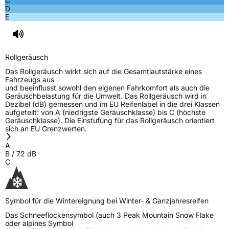
C
Nasshaftung
C
D
E
Rollgeräusch (Klasse)
B
Rollgeräusch (dB)
72
Rollgeräusch
Fahrzeugklasse
C2
Das Rollgeräusch wirkt sich auf die Gesamtlautstärke eines
Fahrzeugs aus
und beeinflusst sowohl den eigenen Fahrkomfort als auch die
3PMSF / Schneeflockensymbol / Alpine-Symbol
Ja
Geräuschbelastung für die Umwelt. Das Rollgeräusch wird in
Dezibel (dB) gemessen und im EU Reifenlabel in die drei Klassen
aufgeteilt: von A (niedrigste Geräuschklasse) bis C (höchste
EPREL ID
518262
Geräuschklasse). Die Einstufung für das Rollgeräusch orientiert
sich an EU Grenzwerten.
Allgemeine Produktsicherheit (GPSR)
A
B
/
72
dB
Herstellerkontakt
FRONWAY, Taishan Road Cao County Heze
C
City 274400 Shandong Province China,
info@zodotire.cn
Symbol für die Wintereignung bei Winter- & Ganzjahresreifen
Das Schneeflockensymbol (auch 3 Peak Mountain Snow Flake
oder alpines Symbol