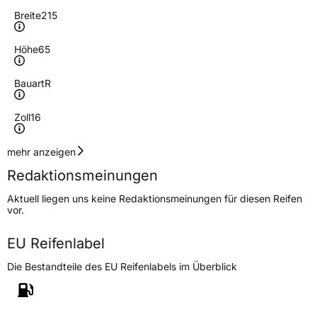
Breite
215
Höhe
65
Bauart
R
Zoll
16
Geschwindigkeitsindex
R
mehr anzeigen
Redaktionsmeinungen
Höchstgeschwindigkeit
170 km/h
Aktuell liegen uns keine Redaktionsmeinungen für diesen Reifen
Lastindex
109/107
vor.
Höchstlast
1030/975 kg
EU Reifenlabel
Die Bestandteile des EU Reifenlabels im Überblick
Generelle Merkmale
Fahrzeugtyp
Transporter