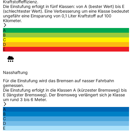
Modellname
Wintersafe Van 2
Kraftstoffeffizienz.
Die Einstufung erfolgt in fünf Klassen: von A (bester Wert) bis E
Fahrzeugart
Transporter
(schlechtester Wert). Eine Verbesserung um eine Klasse bedeutet
ungefähr eine Einsparung von 0,1 Liter Kraftstoff auf 100
Kilometer.
Weitere Eigenschaften
A
B
Schlauchtyp
TL
C
D
E
Zustand
Neureifen
M+S
Ja
Nasshaftung
C-Reifen
Ja
Für die Einstufung wird das Bremsen auf nasser Fahrbahn
gemessen.
Die Einstufung erfolgt in die Klassen A (kürzester Bremsweg) bis
EU Label
E (längster Bremsweg). Der Bremsweg verlängert sich je Klasse
um rund 3 bis 6 Meter.
Effizienz
C
A
B
C
Nasshaftung
A
D
E