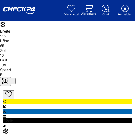
Warenkorb
Merkzettel
Chat
Anmelden
Breite
215
Höhe
65
Zoll
16
Last
109
Speed
R
C
A
72db