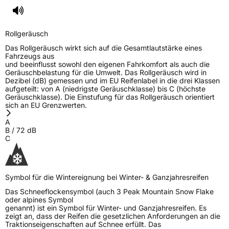
Rollgeräusch (Klasse)
B
Rollgeräusch (dB)
72
Rollgeräusch
Fahrzeugklasse
C2
Das Rollgeräusch wirkt sich auf die Gesamtlautstärke eines
Fahrzeugs aus
und beeinflusst sowohl den eigenen Fahrkomfort als auch die
3PMSF / Schneeflockensymbol / Alpine-Symbol
Ja
Geräuschbelastung für die Umwelt. Das Rollgeräusch wird in
Dezibel (dB) gemessen und im EU Reifenlabel in die drei Klassen
aufgeteilt: von A (niedrigste Geräuschklasse) bis C (höchste
EPREL ID
671210
Geräuschklasse). Die Einstufung für das Rollgeräusch orientiert
sich an EU Grenzwerten.
Allgemeine Produktsicherheit (GPSR)
A
B
/
72
dB
Herstellerkontakt
NDI Group A/S, Merkurvej 7 6650 Brørup
C
Dänemark, www.nordexx.com,
info@nordexx.com
Symbol für die Wintereignung bei Winter- & Ganzjahresreifen
Das Schneeflockensymbol (auch 3 Peak Mountain Snow Flake
oder alpines Symbol
genannt) ist ein Symbol für Winter- und Ganzjahresreifen. Es
zeigt an, dass der Reifen die gesetzlichen Anforderungen an die
Traktionseigenschaften auf Schnee erfüllt. Das