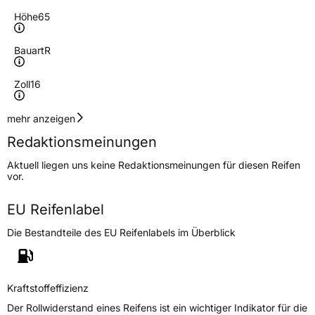
Höhe
65
Bauart
R
Zoll
16
Geschwindigkeitsindex
R
mehr anzeigen
Redaktionsmeinungen
Höchstgeschwindigkeit
170 km/h
Aktuell liegen uns keine Redaktionsmeinungen für diesen Reifen
Lastindex
109/107
vor.
Höchstlast
1030/975 kg
EU Reifenlabel
Die Bestandteile des EU Reifenlabels im Überblick
Generelle Merkmale
Fahrzeugtyp
Transporter
Kraftstoffeffizienz
Verwendung
Winterreifen
Der Rollwiderstand eines Reifens ist ein wichtiger Indikator für die