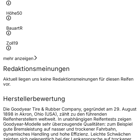
Höhe
50
Bauart
R
Zoll
19
Geschwindigkeitsindex
T
mehr anzeigen
Redaktionsmeinungen
Höchstgeschwindigkeit
190 km/h
Aktuell liegen uns keine Redaktionsmeinungen für diesen Reifen
Lastindex
111/109
vor.
Höchstlast
1090/1030 kg
Herstellerbewertung
Die Goodyear Tire & Rubber Company, gegründet am 29. August
Generelle Merkmale
1898 in Akron, Ohio (USA), zählt zu den führenden
Reifenherstellern weltweit. In unabhängigen Reifentests zeigen
Fahrzeugtyp
Transporter
Goodyear-Modelle sehr überzeugende Qualitäten: zum Beispiel
gute Bremsleistung auf nasser und trockener Fahrbahn,
dynamisches Handling und hohe Effizienz. Leichte Schwächen
Verwendung
Winterreifen
zeigten sich gelegentlich bei der Lenkansprache auf trockener