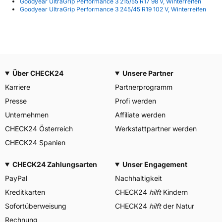
Goodyear UltraGrip Performance 3 215/55 R17 98 V, Winterreifen
Goodyear UltraGrip Performance 3 245/45 R19 102 V, Winterreifen
Über CHECK24
Unsere Partner
Karriere
Partnerprogramm
Presse
Profi werden
Unternehmen
Affiliate werden
CHECK24 Österreich
Werkstattpartner werden
CHECK24 Spanien
CHECK24 Zahlungsarten
Unser Engagement
PayPal
Nachhaltigkeit
Kreditkarten
CHECK24
hilft
Kindern
Sofortüberweisung
CHECK24
hilft
der Natur
Rechnung