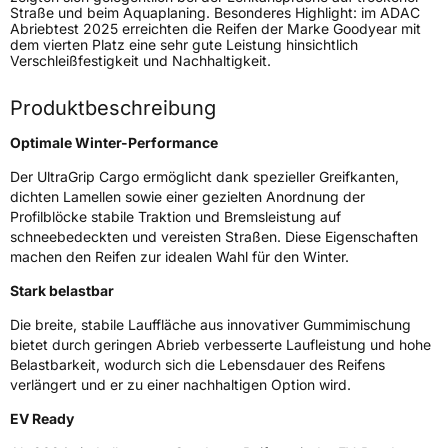
Straße und beim Aquaplaning. Besonderes Highlight: im ADAC
Modellname
UltraGrip Cargo
Abriebtest 2025 erreichten die Reifen der Marke Goodyear mit
dem vierten Platz eine sehr gute Leistung hinsichtlich
Fahrzeugart
Transporter
Verschleißfestigkeit und Nachhaltigkeit.
Produktbeschreibung
Weitere Eigenschaften
Optimale Winter-Performance
Schlauchtyp
TL
Der UltraGrip Cargo ermöglicht dank spezieller Greifkanten,
dichten Lamellen sowie einer gezielten Anordnung der
Zustand
Neureifen
Profilblöcke stabile Traktion und Bremsleistung auf
schneebedeckten und vereisten Straßen. Diese Eigenschaften
M+S
Ja
machen den Reifen zur idealen Wahl für den Winter.
C-Reifen
Ja
Stark belastbar
Die breite, stabile Lauffläche aus innovativer Gummimischung
EU Label
bietet durch geringen Abrieb verbesserte Laufleistung und hohe
Belastbarkeit, wodurch sich die Lebensdauer des Reifens
Effizienz
C
verlängert und er zu einer nachhaltigen Option wird.
EV Ready
Nasshaftung
C