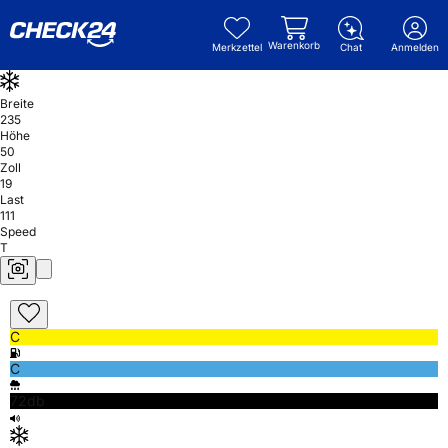
Warenkorb
Merkzettel
Chat
Anmelden
Breite
235
Höhe
50
Zoll
19
Last
111
Speed
T
C
C
72db