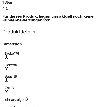
1 Stern
0 %
Für dieses Produkt liegen uns aktuell noch keine
Kundenbewertungen
vor.
Produktdetails
Dimension
Breite
175
Höhe
80
Bauart
R
Zoll
13
Geschwindigkeitsindex
R
mehr anzeigen