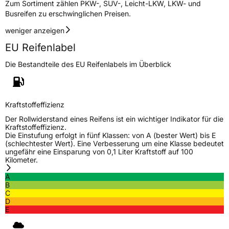
Zum Sortiment zählen PKW-, SUV-, Leicht-LKW, LKW- und
Zustand
Neureifen
Busreifen zu erschwinglichen Preisen.
weniger anzeigen
M+S
Ja
EU Reifenlabel
C-Reifen
Ja
Die Bestandteile des EU Reifenlabels im Überblick
EU Label
Effizienz
D
Kraftstoffeffizienz
Der Rollwiderstand eines Reifens ist ein wichtiger Indikator für die
Nasshaftung
D
Kraftstoffeffizienz.
Die Einstufung erfolgt in fünf Klassen: von A (bester Wert) bis E
(schlechtester Wert). Eine Verbesserung um eine Klasse bedeutet
Rollgeräusch (Klasse)
B
ungefähr eine Einsparung von 0,1 Liter Kraftstoff auf 100
Kilometer.
Rollgeräusch (dB)
73
A
B
Fahrzeugklasse
C2
C
D
E
3PMSF / Schneeflockensymbol / Alpine-Symbol
Ja