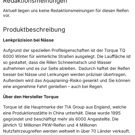
Redaktionsmeinungen
Höchstgeschwindigkeit
170 km/h
Aktuell liegen uns keine Redaktionsmeinungen für diesen Reifen
Lastindex
97/95
vor.
Höchstlast
730/690 kg
Produktbeschreibung
Gewicht (in kg)
6,23 kg
Lenkpräzision bei Nässe
Generelle Merkmale
Aufgrund der speziellen Profileigenschaften ist der Torque TQ
6000 Winter für winterliche Straßen ausgelegt. Die Lauffläche ist
Fahrzeugtyp
Transporter
so gestaltet, dass die Rillen Schneematsch und Wasser
aufnehmen und es zur Seite ableiten. Dadurch haftet der Reifen
besser bei Nässe und Lenkungen werden präziser übertragen.
Verwendung
Winterreifen
Außerdem wird das Aquaplaning-Risiko gesenkt und Sie können
Modellname
TQ 6000 Winter
eine angenehme Fahrt genießen – auch bei Regen.
Fahrzeugart
Transporter
Über den Hersteller Torque
Torque ist die Hauptmarke der TIA Group aus England, welche
Weitere Eigenschaften
eine Produktionsstätte in China unterhält. Diese wurde 1995
gegründet und beschäftigt mehr als 6000 Angestellte. Die
Schlauchtyp
TL
jährlich 12 Millionen PKW-Reifen und 4 Millionen
Nutzfahrzeugreifen werden weltweit in über 70 Länder verkauft.