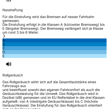
EPREL ID
644147
Nasshaftung
Allgemeine Produktsicherheit (GPSR)
Für die Einstufung wird das Bremsen auf nasser Fahrbahn
gemessen.
Herstellerkontakt
Shandong Changfeng Tire Co. LTD, YongAn
Die Einstufung erfolgt in die Klassen A (kürzester Bremsweg) bis
Street Guangrao County Dongying City
E (längster Bremsweg). Der Bremsweg verlängert sich je Klasse
Shandong Province China,
um rund 3 bis 6 Meter.
liu.yang@hengfengtires.com
A
Verantwortliche
SHG Consulting, YongAn Street Guangrao
B
in der EU
County Dongying City Shandong Province
C
China, liu.yang@hengfengtires.com
D
E
Rollgeräusch
Das Rollgeräusch wirkt sich auf die Gesamtlautstärke eines
Fahrzeugs aus
und beeinflusst sowohl den eigenen Fahrkomfort als auch die
Geräuschbelastung für die Umwelt. Das Rollgeräusch wird in
Dezibel (dB) gemessen und im EU Reifenlabel in die drei Klassen
aufgeteilt: von A (niedrigste Geräuschklasse) bis C (höchste
Geräuschklasse). Die Einstufung für das Rollgeräusch orientiert