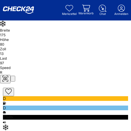
Warenkorb
Merkzettel
Chat
Anmelden
Breite
175
Höhe
80
Zoll
13
Last
97
Speed
R
D
D
73db