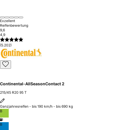
Exzellent
Reifenbewertung
9,6
4,9
(5.202)
Continental-AllSeasonContact 2
215/45 R20 95 T
Ganzjahresreifen - bis 190 km/h - bis 690 kg
B
B