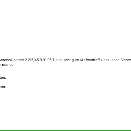
lSeasonContact 2 215/45 R20 95 T eine sehr gute Kraftstoffeffizienz, hohe Sic
formance.
ten.
ten.