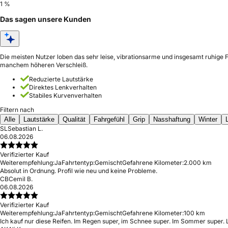
1 %
Das sagen unsere Kunden
Die meisten Nutzer loben das sehr leise, vibrationsarme und insgesamt ruhige 
manchem höheren Verschleiß.
Reduzierte Lautstärke
Direktes Lenkverhalten
Stabiles Kurvenverhalten
Filtern nach
Alle
Lautstärke
Qualität
Fahrgefühl
Grip
Nasshaftung
Winter
SL
Sebastian L.
06.08.2026
Verifizierter Kauf
Weiterempfehlung:
Ja
Fahrtentyp:
Gemischt
Gefahrene Kilometer:
2.000 km
Absolut in Ordnung. Profil wie neu und keine Probleme.
CB
Cemil B.
06.08.2026
Verifizierter Kauf
Weiterempfehlung:
Ja
Fahrtentyp:
Gemischt
Gefahrene Kilometer:
100 km
Ich kauf nur diese Reifen. Im Regen super, im Schnee super. Im Sommer super. L