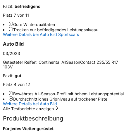
Fahrzeugart
PKW & SUV
Fazit:
befriedigend
Platz 7 von 11
Weitere Eigenschaften
Gute Winterqualitäten
Trocken nur befriedigendes Leistungsniveau
Schlauchtyp
TL
Weitere Details bei Auto Bild Sportscars
Auto Bild
Zustand
Neureifen
03/2023
M+S
Ja
Getesteter Reifen:
Continental AllSeasonContact 235/55 R17
103V
Verstärkt
XL
Fazit:
gut
Felgenschutz
FR
Platz 4 von 12
Bewährtes All-Season-Profil mit hohem Leistungspotential
Elektro
Ja
Durchschnittliches Gripniveau auf trockener Piste
Weitere Details bei Auto Bild
Alle Testberichte anzeigen
EU Label
Produktbeschreibung
Effizienz
C
Für jedes Wetter gerüstet