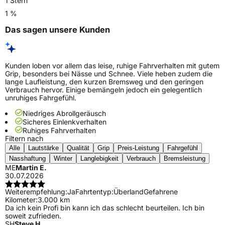
1 Stern
1 %
Das sagen unsere Kunden
Kunden loben vor allem das leise, ruhige Fahrverhalten mit gutem
Grip, besonders bei Nässe und Schnee. Viele heben zudem die
lange Laufleistung, den kurzen Bremsweg und den geringen
Verbrauch hervor. Einige bemängeln jedoch ein gelegentlich
unruhiges Fahrgefühl.
Niedriges Abrollgeräusch
Sicheres Einlenkverhalten
Ruhiges Fahrverhalten
Filtern nach
Alle
Lautstärke
Qualität
Grip
Preis-Leistung
Fahrgefühl
Nasshaftung
Winter
Langlebigkeit
Verbrauch
Bremsleistung
ME
Martin E.
30.07.2026
Weiterempfehlung:
Ja
Fahrtentyp:
Überland
Gefahrene
Kilometer:
3.000 km
Da ich kein Profi bin kann ich das schlecht beurteilen. Ich bin
soweit zufrieden.
SH
Steve H.