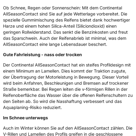
Ob Schnee, Regen oder Sonnenschein: Mit dem Continental
Nasshaftung
B
AllSeasonContact sind Sie auf jede Wetterlage vorbereitet. Die
spezielle Gummimischung des Reifens bietet dank hochwertiger
Rollgeräusch (Klasse)
B
Harze und einem hohen Silica-Anteil (Siliciondioxid) einen
geringen Rollwiderstand. Das senkt die Benzinkosten und freut
das Sparschwein. Auch der Reifenabrieb ist minimal, was dem
Rollgeräusch (dB)
72
AllSeasonContact eine lange Lebensdauer beschert.
Fahrzeugklasse
C1
Gute Fahrleistung - nass oder trocken
3PMSF / Schneeflockensymbol / Alpine-Symbol
Ja
Der Continental AllSeasonContact hat ein steifes Profildesign mit
einem Minimum an Lamellen. Dies kommt der Traktion zugute,
der Übertragung der Motorleistung in Bewegung. Dieser Vorteil
Eisgrip
Nein
wird beim Anfahren, Beschleunigen und Bremsen auf trockener
EPREL ID
479409
Straße bemerkbar. Bei Regen leiten die v-förmigen Rillen in der
Reifenoberfläche das Wasser über die offenen Reifenschultern zu
Allgemeine Produktsicherheit (GPSR)
den Seiten ab. So wird die Nasshaftung verbessert und das
Aquaplaning-Risiko reduziert.
Herstellerkontakt
Continental Reifen Deutschland GmbH
Continental-Plaza 1 30173 Hannover
Im Schnee unterwegs
Deutschland,
customerservice_tires@conti.de
Auch im Winter können Sie auf den AllSeasonContact zählen. Die
V-Rillen und Lamellen des Profils greifen in die geschlossene