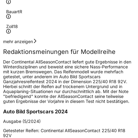
Bauart
R
Zoll
18
Geschwindigkeitsindex
W
mehr anzeigen
Redaktionsmeinungen für Modellreihe
Höchstgeschwindigkeit
270 km/h
Der Continental AllSeasonContact liefert gute Ergebnisse in den
Lastindex
92
Winterdisziplinen und beweist eine sichere Nass-Performance
mit kurzen Bremswegen. Das Reifenmodell wurde mehrfach
getestet, unter anderem im Auto Bild Sportscars
Höchstlast
630 kg
Ganzjahresreifentest 2024 in der Dimension 225/40 R18 92V.
Hierbei schnitt der Reifen auf trockenem Untergrund und in
Gewicht (in kg)
9,51 kg
Aquaplaning-Situationen nur durchschnittlich ab. Mit der Note
"befriedigend" konnte der AllSeasonContact seine teilweise
guten Ergebnisse der Vorjahre in diesem Test nicht bestätigen.
Generelle Merkmale
Auto Bild Sportscars 2024
Fahrzeugtyp
PKW
Ausgabe (5/2024)
Verwendung
Ganzjahresreifen
Getesteter Reifen:
Continental AllSeasonContact 225/40 R18
Modellname
AllSeasonContact
92V