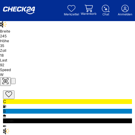
Warenkorb
Merkzettel
Chat
Anmelden
Breite
245
Höhe
35
Zoll
18
Last
92
Speed
W
C
B
72db