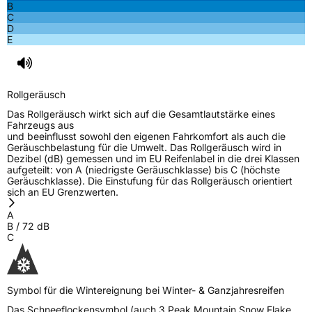
B
C
D
E
Rollgeräusch
Das Rollgeräusch wirkt sich auf die Gesamtlautstärke eines
Fahrzeugs aus
und beeinflusst sowohl den eigenen Fahrkomfort als auch die
Geräuschbelastung für die Umwelt. Das Rollgeräusch wird in
Dezibel (dB) gemessen und im EU Reifenlabel in die drei Klassen
aufgeteilt: von A (niedrigste Geräuschklasse) bis C (höchste
Geräuschklasse). Die Einstufung für das Rollgeräusch orientiert
sich an EU Grenzwerten.
A
B
/
72
dB
C
Symbol für die Wintereignung bei Winter- & Ganzjahresreifen
Das Schneeflockensymbol (auch 3 Peak Mountain Snow Flake