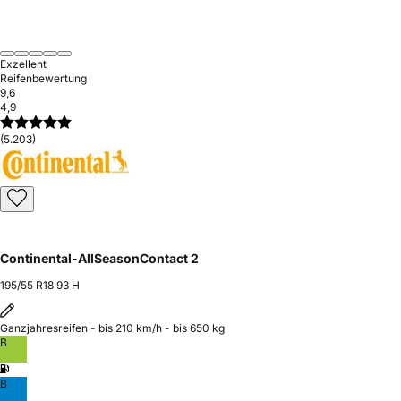
Exzellent
Reifenbewertung
9,6
4,9
(5.203)
Continental-AllSeasonContact 2
195/55 R18 93 H
Ganzjahresreifen - bis 210 km/h - bis 650 kg
B
B