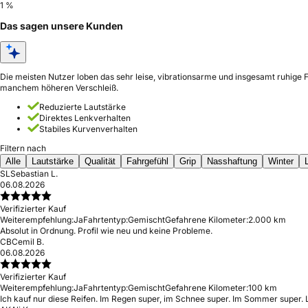
1 %
Das sagen unsere Kunden
Die meisten Nutzer loben das sehr leise, vibrationsarme und insgesamt ruhige 
manchem höheren Verschleiß.
Reduzierte Lautstärke
Direktes Lenkverhalten
Stabiles Kurvenverhalten
Filtern nach
Alle
Lautstärke
Qualität
Fahrgefühl
Grip
Nasshaftung
Winter
SL
Sebastian L.
06.08.2026
Verifizierter Kauf
Weiterempfehlung:
Ja
Fahrtentyp:
Gemischt
Gefahrene Kilometer:
2.000 km
Absolut in Ordnung. Profil wie neu und keine Probleme.
CB
Cemil B.
06.08.2026
Verifizierter Kauf
Weiterempfehlung:
Ja
Fahrtentyp:
Gemischt
Gefahrene Kilometer:
100 km
Ich kauf nur diese Reifen. Im Regen super, im Schnee super. Im Sommer super. L