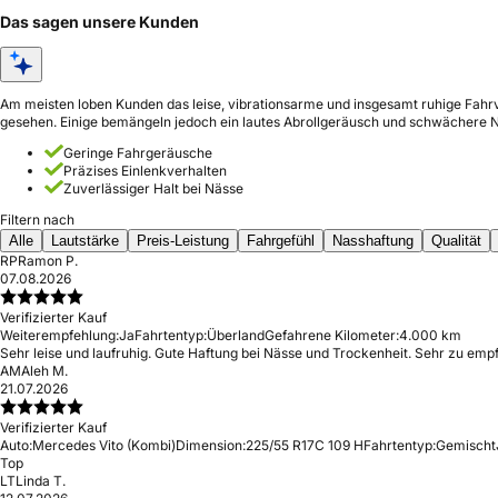
Das sagen unsere Kunden
Am meisten loben Kunden das leise, vibrationsarme und insgesamt ruhige Fahrv
gesehen. Einige bemängeln jedoch ein lautes Abrollgeräusch und schwächere 
Geringe Fahrgeräusche
Präzises Einlenkverhalten
Zuverlässiger Halt bei Nässe
Filtern nach
Alle
Lautstärke
Preis-Leistung
Fahrgefühl
Nasshaftung
Qualität
RP
Ramon P.
07.08.2026
Verifizierter Kauf
Weiterempfehlung:
Ja
Fahrtentyp:
Überland
Gefahrene Kilometer:
4.000 km
Sehr leise und laufruhig. Gute Haftung bei Nässe und Trockenheit. Sehr zu emp
AM
Aleh M.
21.07.2026
Verifizierter Kauf
Auto:
Mercedes Vito (Kombi)
Dimension:
225/55 R17C 109 H
Fahrtentyp:
Gemischt
Top
LT
Linda T.