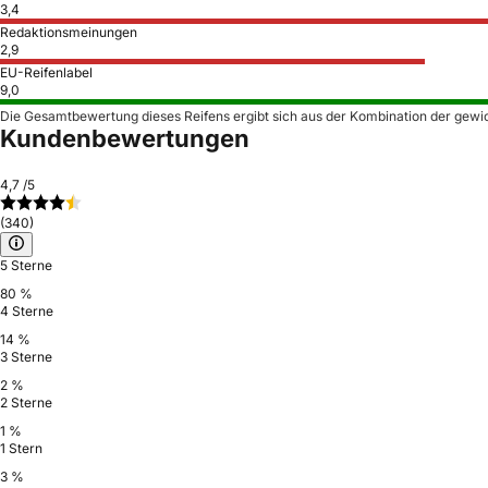
3,4
Redaktionsmeinungen
2,9
EU-Reifenlabel
9,0
Die Gesamtbewertung dieses Reifens ergibt sich aus der Kombination der gewi
Kundenbewertungen
4,7
/5
(340)
5 Sterne
80 %
4 Sterne
14 %
3 Sterne
2 %
2 Sterne
1 %
1 Stern
3 %