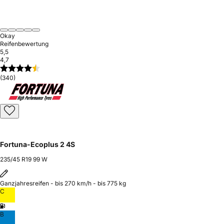
Okay
Reifenbewertung
5,5
4,7
(340)
Fortuna-Ecoplus 2 4S
235/45 R19 99 W
Ganzjahresreifen - bis 270 km/h - bis 775 kg
C
B