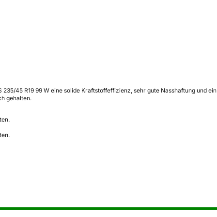
S 235/45 R19 99 W eine solide Kraftstoffeffizienz, sehr gute Nasshaftung und e
ch gehalten.
ten.
ten.