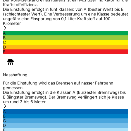
Kraftstoffeffizienz.
EPREL ID
1873943
Die Einstufung erfolgt in fünf Klassen: von A (bester Wert) bis E
(schlechtester Wert). Eine Verbesserung um eine Klasse bedeutet
Allgemeine Produktsicherheit (GPSR)
ungefähr eine Einsparung von 0,1 Liter Kraftstoff auf 100
Kilometer.
Herstellerkontakt
Deldo Autobanden NV, Essensteenweg 113
A
2930 Brasschaat, compliance@deldo.com
B
C
D
E
Nasshaftung
Für die Einstufung wird das Bremsen auf nasser Fahrbahn
gemessen.
Die Einstufung erfolgt in die Klassen A (kürzester Bremsweg) bis
E (längster Bremsweg). Der Bremsweg verlängert sich je Klasse
um rund 3 bis 6 Meter.
A
B
C
D
E