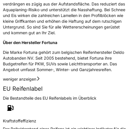
verdrängen es zügig aus der Aufstandsfläche. Das reduziert das
Zustand
Neureifen
Aquaplaning-Risiko und unterstützt die Nasshaftung. Bei Schnee
und Eis wirken die zahlreichen Lamellen in den Profilblöcken wie
M+S
Ja
kleine Griffkanten und erhöhen die Haftung auf dem rutschigen
Untergrund. So sind Sie für alle Wettererscheinungen gerüstet
Verstärkt
XL
und kommen gut an Ihr Ziel.
Über den Hersteller Fortuna
EU Label
Die Marke Fortuna gehört zum belgischen Reifenhersteller Deldo
Effizienz
D
Autobanden NV. Seit 2005 bestehend, bietet Fortuna ihre
Budgetreifen für PKW, SUVs sowie Leichttransporter an. Das
Angebot umfasst Sommer-, Winter- und Ganzjahresreifen.
Nasshaftung
C
weniger anzeigen
Rollgeräusch (Klasse)
B
EU Reifenlabel
Rollgeräusch (dB)
69
Die Bestandteile des EU Reifenlabels im Überblick
Fahrzeugklasse
C1
3PMSF / Schneeflockensymbol / Alpine-Symbol
Ja
Kraftstoffeffizienz
Der Rollwiderstand eines Reifens ist ein wichtiger Indikator für die