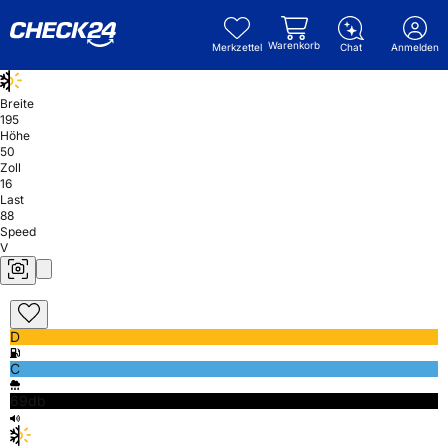
Warenkorb
Merkzettel
Chat
Anmelden
Breite
195
Höhe
50
Zoll
16
Last
88
Speed
V
D
C
69db