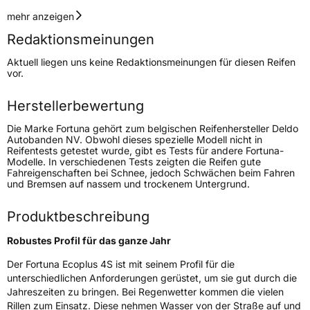
Geschwindigkeitsindex
V
mehr anzeigen
Redaktionsmeinungen
Höchstgeschwindigkeit
240 km/h
Aktuell liegen uns keine Redaktionsmeinungen für diesen Reifen
Lastindex
88
vor.
Höchstlast
560 kg
Herstellerbewertung
Die Marke Fortuna gehört zum belgischen Reifenhersteller Deldo
Generelle Merkmale
Autobanden NV. Obwohl dieses spezielle Modell nicht in
Reifentests getestet wurde, gibt es Tests für andere Fortuna-
Fahrzeugtyp
PKW
Modelle. In verschiedenen Tests zeigten die Reifen gute
Fahreigenschaften bei Schnee, jedoch Schwächen beim Fahren
Verwendung
Ganzjahresreifen
und Bremsen auf nassem und trockenem Untergrund.
Modellname
Ecoplus 4S
Produktbeschreibung
Fahrzeugart
PKW & SUV
Robustes Profil für das ganze Jahr
Weitere Eigenschaften
Der Fortuna Ecoplus 4S ist mit seinem Profil für die
unterschiedlichen Anforderungen gerüstet, um sie gut durch die
Schlauchtyp
TL
Jahreszeiten zu bringen. Bei Regenwetter kommen die vielen
Rillen zum Einsatz. Diese nehmen Wasser von der Straße auf und