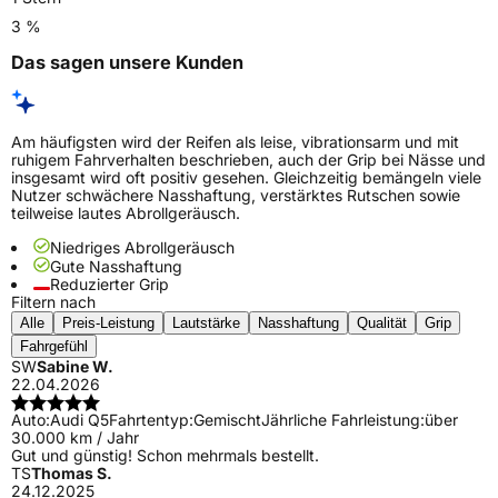
3 %
Das sagen unsere Kunden
Am häufigsten wird der Reifen als leise, vibrationsarm und mit
ruhigem Fahrverhalten beschrieben, auch der Grip bei Nässe und
insgesamt wird oft positiv gesehen. Gleichzeitig bemängeln viele
Nutzer schwächere Nasshaftung, verstärktes Rutschen sowie
teilweise lautes Abrollgeräusch.
Niedriges Abrollgeräusch
Gute Nasshaftung
Reduzierter Grip
Filtern nach
Alle
Preis-Leistung
Lautstärke
Nasshaftung
Qualität
Grip
Fahrgefühl
SW
Sabine W.
22.04.2026
Auto:
Audi Q5
Fahrtentyp:
Gemischt
Jährliche Fahrleistung:
über
30.000 km / Jahr
Gut und günstig! Schon mehrmals bestellt.
TS
Thomas S.
24.12.2025