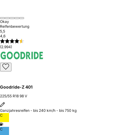
Okay
Reifenbewertung
5,5
4,6
(2.994)
Goodride-Z 401
225/55 R18 98 V
Ganzjahresreifen - bis 240 km/h - bis 750 kg
C
C