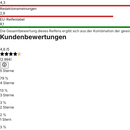
4,3
Redaktionsmeinungen
2,9
EU-Reifenlabel
8,1
Die Gesamtbewertung dieses Reifens ergibt sich aus der Kombination der gewi
Kundenbewertungen
4,6
/5
(2.994)
5 Sterne
79 %
4 Sterne
13 %
3 Sterne
3 %
2 Sterne
2 %
1 Stern
3 %