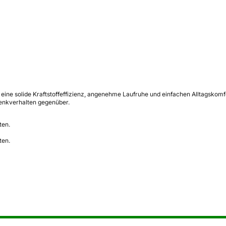
 eine solide Kraftstoffeffizienz, angenehme Laufruhe und einfachen Alltagskom
enkverhalten gegenüber.
ten.
ten.