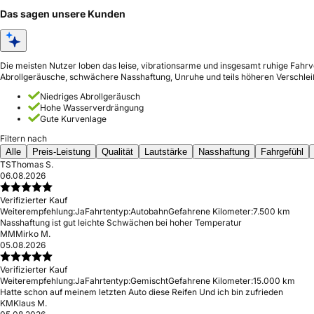
Das sagen unsere Kunden
Die meisten Nutzer loben das leise, vibrationsarme und insgesamt ruhige Fahrv
Abrollgeräusche, schwächere Nasshaftung, Unruhe und teils höheren Verschlei
Niedriges Abrollgeräusch
Hohe Wasserverdrängung
Gute Kurvenlage
Filtern nach
Alle
Preis-Leistung
Qualität
Lautstärke
Nasshaftung
Fahrgefühl
TS
Thomas S.
06.08.2026
Verifizierter Kauf
Weiterempfehlung:
Ja
Fahrtentyp:
Autobahn
Gefahrene Kilometer:
7.500 km
Nasshaftung ist gut leichte Schwächen bei hoher Temperatur
MM
Mirko M.
05.08.2026
Verifizierter Kauf
Weiterempfehlung:
Ja
Fahrtentyp:
Gemischt
Gefahrene Kilometer:
15.000 km
Hatte schon auf meinem letzten Auto diese Reifen Und ich bin zufrieden
KM
Klaus M.