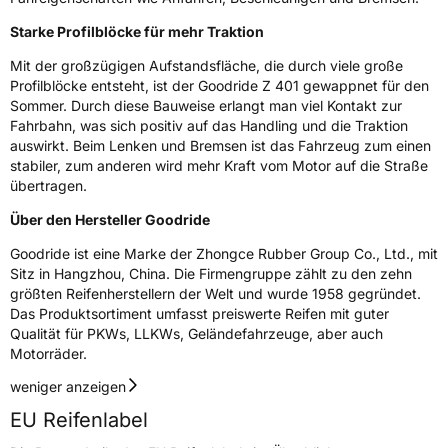
Rollgeräusch (dB)
72
Starke Profilblöcke für mehr Traktion
Fahrzeugklasse
C1
Mit der großzügigen Aufstandsfläche, die durch viele große
3PMSF / Schneeflockensymbol / Alpine-Symbol
Ja
Profilblöcke entsteht, ist der Goodride Z 401 gewappnet für den
Sommer. Durch diese Bauweise erlangt man viel Kontakt zur
Fahrbahn, was sich positiv auf das Handling und die Traktion
Eisgrip
Nein
auswirkt. Beim Lenken und Bremsen ist das Fahrzeug zum einen
EPREL ID
587071
stabiler, zum anderen wird mehr Kraft vom Motor auf die Straße
übertragen.
Allgemeine Produktsicherheit (GPSR)
Über den Hersteller Goodride
Herstellerkontakt
Zhongce Europe GmbH, Hollerithallee 17
Goodride ist eine Marke der Zhongce Rubber Group Co., Ltd., mit
30419 Hannover Nordrhein-Westfalen
Deutschland, leoliao@zc-rubber.com
Sitz in Hangzhou, China. Die Firmengruppe zählt zu den zehn
größten Reifenherstellern der Welt und wurde 1958 gegründet.
Das Produktsortiment umfasst preiswerte Reifen mit guter
Qualität für PKWs, LLKWs, Geländefahrzeuge, aber auch
Motorräder.
weniger anzeigen
EU Reifenlabel