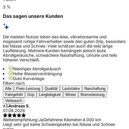
3 %
Das sagen unsere Kunden
Die meisten Nutzer loben das leise, vibrationsarme und
insgesamt ruhige Fahrverhalten sowie den guten Grip, besonders
bei Nässe und Schnee. Viele schätzen auch die teils lange
Laufleistung. Mehrere Kunden bemängeln jedoch laute
Abrollgeräusche, schwächere Nasshaftung, Unruhe und teils
höheren Verschleiß.
Niedriges Abrollgeräusch
Hohe Wasserverdrängung
Gute Kurvenlage
Filtern nach
Alle
Preis-Leistung
Qualität
Lautstärke
Nasshaftung
Fahrgefühl
Grip
Langlebigkeit
Winter
Bremsleistung
Verbrauch
AS
Andreas S.
07.08.2026
Weiterempfehlung:
Ja
Gefahrene Kilometer:
4.000 km
Liegt sehr gut keine Schwierigkeiten bei Nässe und Schnee
super