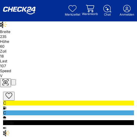
Warenkorb
Merkzettel
Chat
Anmelden
Breite
235
Höhe
60
Zoll
18
Last
107
Speed
V
C
C
72db