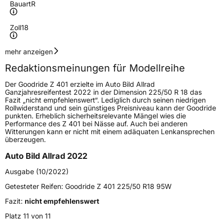
Bauart
R
Zoll
18
Geschwindigkeitsindex
V
mehr anzeigen
Redaktionsmeinungen für Modellreihe
Höchstgeschwindigkeit
240 km/h
Der Goodride Z 401 erzielte im Auto Bild Allrad
Lastindex
107
Ganzjahresreifentest 2022 in der Dimension 225/50 R 18 das
Fazit „nicht empfehlenswert“. Lediglich durch seinen niedrigen
Rollwiderstand und sein günstiges Preisniveau kann der Goodride
Höchstlast
975 kg
punkten. Erheblich sicherheitsrelevante Mängel wies die
Performance des Z 401 bei Nässe auf. Auch bei anderen
Gewicht (in kg)
14,01 kg
Witterungen kann er nicht mit einem adäquaten Lenkansprechen
überzeugen.
Generelle Merkmale
Auto Bild Allrad 2022
Fahrzeugtyp
PKW
Ausgabe (10/2022)
Verwendung
Ganzjahresreifen
Getesteter Reifen:
Goodride Z 401 225/50 R18 95W
Modellname
Z 401
Fazit:
nicht empfehlenswert
Fahrzeugart
PKW & SUV
Platz 11 von 11