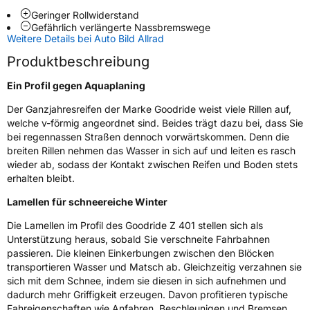
Geringer Rollwiderstand
Gefährlich verlängerte Nassbremswege
Weitere Eigenschaften
Weitere Details bei Auto Bild Allrad
Schlauchtyp
TL
Produktbeschreibung
Ein Profil gegen Aquaplaning
Zustand
Neureifen
Der Ganzjahresreifen der Marke Goodride weist viele Rillen auf,
welche v-förmig angeordnet sind. Beides trägt dazu bei, dass Sie
M+S
Ja
bei regennassen Straßen dennoch vorwärtskommen. Denn die
Verstärkt
XL
breiten Rillen nehmen das Wasser in sich auf und leiten es rasch
wieder ab, sodass der Kontakt zwischen Reifen und Boden stets
erhalten bleibt.
EU Label
Lamellen für schneereiche Winter
Effizienz
C
Die Lamellen im Profil des Goodride Z 401 stellen sich als
Unterstützung heraus, sobald Sie verschneite Fahrbahnen
Nasshaftung
C
passieren. Die kleinen Einkerbungen zwischen den Blöcken
transportieren Wasser und Matsch ab. Gleichzeitig verzahnen sie
Rollgeräusch (Klasse)
B
sich mit dem Schnee, indem sie diesen in sich aufnehmen und
dadurch mehr Griffigkeit erzeugen. Davon profitieren typische
Fahreigenschaften wie Anfahren, Beschleunigen und Bremsen.