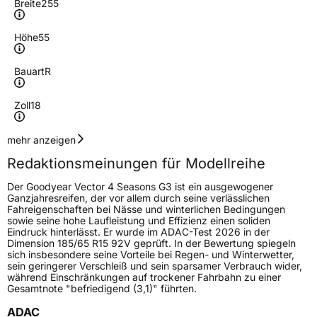
Breite
255
Höhe
55
Bauart
R
Zoll
18
Geschwindigkeitsindex
T
mehr anzeigen
Redaktionsmeinungen für Modellreihe
Höchstgeschwindigkeit
190 km/h
Der Goodyear Vector 4 Seasons G3 ist ein ausgewogener
Lastindex
105
Ganzjahresreifen, der vor allem durch seine verlässlichen
Fahreigenschaften bei Nässe und winterlichen Bedingungen
sowie seine hohe Laufleistung und Effizienz einen soliden
Höchstlast
925 kg
Eindruck hinterlässt. Er wurde im ADAC-Test 2026 in der
Dimension 185/65 R15 92V geprüft. In der Bewertung spiegeln
Gewicht (in kg)
13,25 kg
sich insbesondere seine Vorteile bei Regen- und Winterwetter,
sein geringerer Verschleiß und sein sparsamer Verbrauch wider,
während Einschränkungen auf trockener Fahrbahn zu einer
Generelle Merkmale
Gesamtnote "befriedigend (3,1)" führten.
Fahrzeugtyp
PKW
ADAC