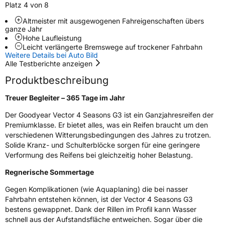
Platz 4 von 8
Rollgeräusch (Klasse)
B
Altmeister mit ausgewogenen Fahreigenschaften übers
ganze Jahr
Hohe Laufleistung
Rollgeräusch (dB)
71
Leicht verlängerte Bremswege auf trockener Fahrbahn
Fahrzeugklasse
C1
Weitere Details bei Auto Bild
Alle Testberichte anzeigen
3PMSF / Schneeflockensymbol / Alpine-Symbol
Ja
Produktbeschreibung
Treuer Begleiter – 365 Tage im Jahr
Eisgrip
Nein
Der Goodyear Vector 4 Seasons G3 ist ein Ganzjahresreifen der
EPREL ID
714935
Premiumklasse. Er bietet alles, was ein Reifen braucht um den
verschiedenen Witterungsbedingungen des Jahres zu trotzen.
Allgemeine Produktsicherheit (GPSR)
Solide Kranz- und Schulterblöcke sorgen für eine geringere
Verformung des Reifens bei gleichzeitig hoher Belastung.
Herstellerkontakt
Goodyear S.A. Innovation Center Avenue
Gordon Smith 7750 Colmar-Berg Luxemburg,
Regnerische Sommertage
www.goodyear.eu
Gegen Komplikationen (wie Aquaplaning) die bei nasser
Fahrbahn entstehen können, ist der Vector 4 Seasons G3
bestens gewappnet. Dank der Rillen im Profil kann Wasser
schnell aus der Aufstandsfläche entweichen. Sogar über die