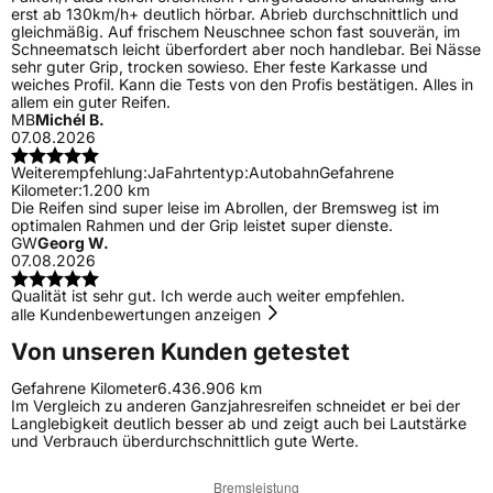
erst ab 130km/h+ deutlich hörbar. Abrieb durchschnittlich und
gleichmäßig. Auf frischem Neuschnee schon fast souverän, im
Schneematsch leicht überfordert aber noch handlebar. Bei Nässe
sehr guter Grip, trocken sowieso. Eher feste Karkasse und
weiches Profil. Kann die Tests von den Profis bestätigen. Alles in
allem ein guter Reifen.
MB
Michél B.
07.08.2026
Weiterempfehlung:
Ja
Fahrtentyp:
Autobahn
Gefahrene
Kilometer:
1.200 km
Die Reifen sind super leise im Abrollen, der Bremsweg ist im
optimalen Rahmen und der Grip leistet super dienste.
GW
Georg W.
07.08.2026
Qualität ist sehr gut. Ich werde auch weiter empfehlen.
alle Kundenbewertungen anzeigen
Von unseren Kunden getestet
Gefahrene Kilometer
6.436.906 km
Im Vergleich zu anderen Ganzjahresreifen schneidet er bei der
Langlebigkeit deutlich besser ab und zeigt auch bei Lautstärke
und Verbrauch überdurchschnittlich gute Werte.