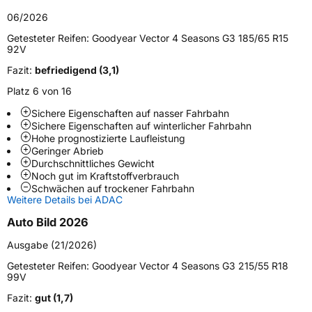
Verwendung
Ganzjahresreifen
06/2026
Modellname
Vector 4 Seasons G3
Getesteter Reifen:
Goodyear Vector 4 Seasons G3 185/65 R15
92V
Fahrzeugart
PKW & SUV
Fazit:
befriedigend (3,1)
Platz 6 von 16
Weitere Eigenschaften
Sichere Eigenschaften auf nasser Fahrbahn
Schlauchtyp
TL
Sichere Eigenschaften auf winterlicher Fahrbahn
Hohe prognostizierte Laufleistung
Geringer Abrieb
Zustand
Neureifen
Durchschnittliches Gewicht
Noch gut im Kraftstoffverbrauch
Schwächen auf trockener Fahrbahn
M+S
Ja
Weitere Details bei ADAC
Empfohlen für VW
(+)
Auto Bild 2026
EU Label
Ausgabe (21/2026)
Getesteter Reifen:
Goodyear Vector 4 Seasons G3 215/55 R18
Effizienz
B
99V
Fazit:
gut (1,7)
Nasshaftung
B