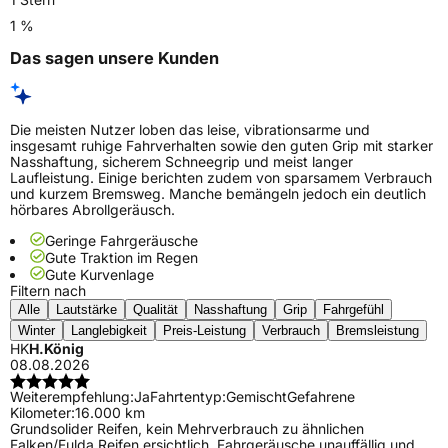
1 %
Das sagen unsere Kunden
Die meisten Nutzer loben das leise, vibrationsarme und
insgesamt ruhige Fahrverhalten sowie den guten Grip mit starker
Nasshaftung, sicherem Schneegrip und meist langer
Laufleistung. Einige berichten zudem von sparsamem Verbrauch
und kurzem Bremsweg. Manche bemängeln jedoch ein deutlich
hörbares Abrollgeräusch.
Geringe Fahrgeräusche
Gute Traktion im Regen
Gute Kurvenlage
Filtern nach
Alle
Lautstärke
Qualität
Nasshaftung
Grip
Fahrgefühl
Winter
Langlebigkeit
Preis-Leistung
Verbrauch
Bremsleistung
HK
H.König
08.08.2026
Weiterempfehlung:
Ja
Fahrtentyp:
Gemischt
Gefahrene
Kilometer:
16.000 km
Grundsolider Reifen, kein Mehrverbrauch zu ähnlichen
Falken/Fulda Reifen ersichtlich. Fahrgeräusche unauffällig und