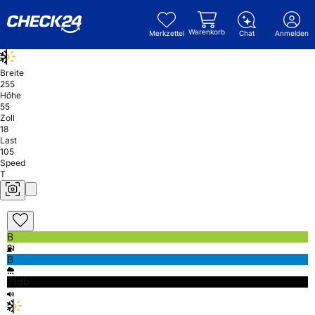
Warenkorb
Merkzettel
Chat
Anmelden
Breite
255
Höhe
55
Zoll
18
Last
105
Speed
T
B
B
71db