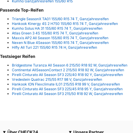
Kumho Ganzjahresreifen 155/60 R15
Passende Top-Reifen
Triangle SeasonX TA01 155/60 R15 74 T, Ganzjahresreifen
Hankook Kinergy 4S 2 H750 155/60 R15 74 T, Ganzjahresreifen
Kumho Solus HA 31 155/60 R15 74 T, Ganzjahresreifen
Atlas Green 3 4S 155/60 R15 74 T, Ganzjahresreifen
Maxxis AP2 All Season 155/60 R15 74 T, Ganzjahresreifen
Nexen N Blue 4Season 155/60 R15 74 T, Ganzjahresreifen
Hifly All Turi 221 155/60 R15 74 H, Ganzjahresreifen
Testsieger Reifen
Bridgestone Turanza All Season 6 215/50 R18 92 W, Ganzjahresreifen
Continental AllSeasonContact 2 215/50 R18 92 W, Ganzjahresreifen
Pirelli Cinturato All Season SF3 225/40 R18 92 Y, Ganzjahresreifen
Vredestein Quatrac 215/55 R17 98 V, Ganzjahresreifen
Hankook ION Flexclimate IL01 215/55 R18 99 V, Ganzjahresreifen
Pirelli Cinturato All Season SF3 225/45 R18 95 Y, Ganzjahresreifen
Pirelli Cinturato All Season SF3 215/50 R18 92 W, Ganzjahresreifen
Über CHECK24
Unsere Partner