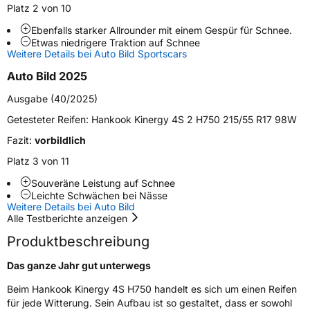
Platz 2 von 10
Ebenfalls starker Allrounder mit einem Gespür für Schnee.
Weitere Eigenschaften
Etwas niedrigere Traktion auf Schnee
Weitere Details bei Auto Bild Sportscars
Schlauchtyp
TL
Auto Bild 2025
Zustand
Neureifen
Ausgabe (40/2025)
Getesteter Reifen:
Hankook Kinergy 4S 2 H750 215/55 R17 98W
M+S
Ja
Fazit:
vorbildlich
EU Label
Platz 3 von 11
Souveräne Leistung auf Schnee
Effizienz
D
Leichte Schwächen bei Nässe
Weitere Details bei Auto Bild
Nasshaftung
C
Alle Testberichte anzeigen
Produktbeschreibung
Rollgeräusch (Klasse)
B
Das ganze Jahr gut unterwegs
Rollgeräusch (dB)
70
Beim Hankook Kinergy 4S H750 handelt es sich um einen Reifen
für jede Witterung. Sein Aufbau ist so gestaltet, dass er sowohl
Fahrzeugklasse
C1