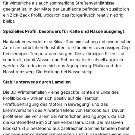
für winterliche als auch sommerliche Straßenverhältnisse
geeignet ist. In der Mitte der Lauffläche befindet sich zusätzlich
3PMSF / Schneeflockensymbol / Alpine-Symbol
Ja
ein Zick-Zack Profil, wodurch das Rollgeräusch relativ niedrig
bleibt.
Eisgrip
Nein
Spezielles Profil: besonders für Kälte und Nässe ausgelegt
EPREL ID
496633
Hankook verwendet eine Silica-Gummimischung mit einem hohen
Allgemeine Produktsicherheit (GPSR)
Anteil an natürlichen Rohstoffen, die für einen zuverlässigen Grip
bei niedrigen Temperaturen sorgen. Die v-förmigen Rillen sind
sehr breit, damit Wasser und Schneematsch schnell abgeleitet
Herstellerkontakt
Hankook Tire Europe GmbH, Siemensstr. 14
D-63263 Neu-Isenburg Deutschland,
werden. So reduzieren sich das Aquaplaning-Risiko und der
technik@hankookreifen.de
Nassbremsweg. Die Haftung bei Nässe steigt.
Stabil unterwegs durch Lamellen
Die 3D-Winterlamellen – eine gezackte Kante am Ende des
Profilblocks – wirken sich positiv auf die Traktion
(Kraftübertragung des Motors in Bewegung) und das
Bremsverhalten des Allwetterreifens von Hankook aus. Davon
profitieren Sie vor allem bei winterlichen Bedingungen, da sich
die Kanteneffekte im Schnee verbessern. Dank der massiven
Blockstruktur bestehend aus zahlreichen Sommerlamellen bietet
der neue Hankook-Ganzjahresreifen auch kurze Bremswege bei