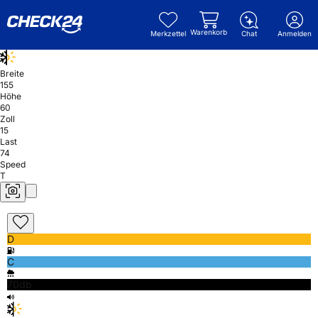
Warenkorb
Merkzettel
Chat
Anmelden
Breite
155
Höhe
60
Zoll
15
Last
74
Speed
T
D
C
70db