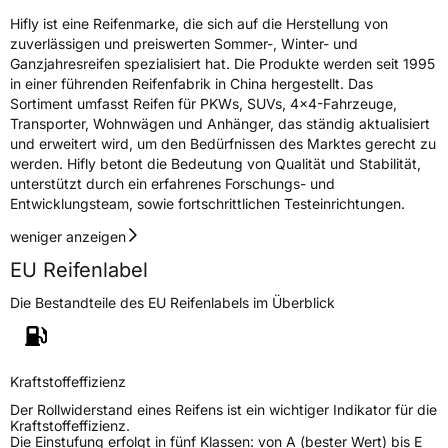
Hifly ist eine Reifenmarke, die sich auf die Herstellung von
Rollgeräusch (dB)
71
zuverlässigen und preiswerten Sommer-, Winter- und
Ganzjahresreifen spezialisiert hat. Die Produkte werden seit 1995
Fahrzeugklasse
C1
in einer führenden Reifenfabrik in China hergestellt. Das
Sortiment umfasst Reifen für PKWs, SUVs, 4x4-Fahrzeuge,
3PMSF / Schneeflockensymbol / Alpine-Symbol
Ja
Transporter, Wohnwägen und Anhänger, das ständig aktualisiert
und erweitert wird, um den Bedürfnissen des Marktes gerecht zu
werden. Hifly betont die Bedeutung von Qualität und Stabilität,
EPREL ID
496723
unterstützt durch ein erfahrenes Forschungs- und
Entwicklungsteam, sowie fortschrittlichen Testeinrichtungen.
Allgemeine Produktsicherheit (GPSR)
weniger anzeigen
Herstellerkontakt
Shandong Changfeng Tire Co. LTD, YongAn
Street Guangrao County Dongying City
EU Reifenlabel
Shandong Province China,
liu.yang@hengfengtires.com
Die Bestandteile des EU Reifenlabels im Überblick
Verantwortliche
SHG Consulting, YongAn Street Guangrao
in der EU
County Dongying City Shandong Province
China, liu.yang@hengfengtires.com
Kraftstoffeffizienz
Der Rollwiderstand eines Reifens ist ein wichtiger Indikator für die
Kraftstoffeffizienz.
Die Einstufung erfolgt in fünf Klassen: von A (bester Wert) bis E