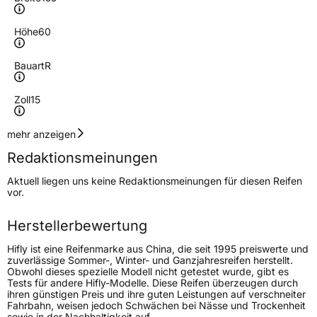
Höhe
60
Bauart
R
Zoll
15
Geschwindigkeitsindex
H
mehr anzeigen
Redaktionsmeinungen
Höchstgeschwindigkeit
210 km/h
Aktuell liegen uns keine Redaktionsmeinungen für diesen Reifen
Lastindex
74
vor.
Höchstlast
375 kg
Herstellerbewertung
Gewicht (in kg)
5,03 kg
Hifly ist eine Reifenmarke aus China, die seit 1995 preiswerte und
zuverlässige Sommer-, Winter- und Ganzjahresreifen herstellt.
Obwohl dieses spezielle Modell nicht getestet wurde, gibt es
Generelle Merkmale
Tests für andere Hifly-Modelle. Diese Reifen überzeugen durch
ihren günstigen Preis und ihre guten Leistungen auf verschneiter
Fahrzeugtyp
PKW
Fahrbahn, weisen jedoch Schwächen bei Nässe und Trockenheit
sowie in der Nachhaltigkeit auf.