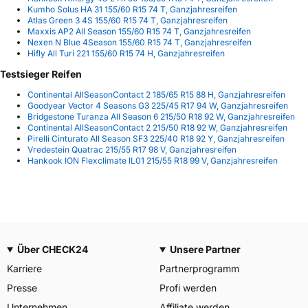
Kumho Solus HA 31 155/60 R15 74 T, Ganzjahresreifen
Atlas Green 3 4S 155/60 R15 74 T, Ganzjahresreifen
Maxxis AP2 All Season 155/60 R15 74 T, Ganzjahresreifen
Nexen N Blue 4Season 155/60 R15 74 T, Ganzjahresreifen
Hifly All Turi 221 155/60 R15 74 H, Ganzjahresreifen
Testsieger Reifen
Continental AllSeasonContact 2 185/65 R15 88 H, Ganzjahresreifen
Goodyear Vector 4 Seasons G3 225/45 R17 94 W, Ganzjahresreifen
Bridgestone Turanza All Season 6 215/50 R18 92 W, Ganzjahresreifen
Continental AllSeasonContact 2 215/50 R18 92 W, Ganzjahresreifen
Pirelli Cinturato All Season SF3 225/40 R18 92 Y, Ganzjahresreifen
Vredestein Quatrac 215/55 R17 98 V, Ganzjahresreifen
Hankook ION Flexclimate IL01 215/55 R18 99 V, Ganzjahresreifen
Über CHECK24
Unsere Partner
Karriere
Partnerprogramm
Presse
Profi werden
Unternehmen
Affiliate werden