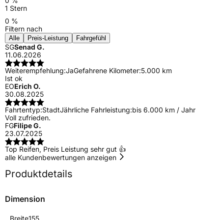
0 %
1 Stern
0 %
Filtern nach
Alle
Preis-Leistung
Fahrgefühl
SG
Senad G.
11.06.2026
Weiterempfehlung:
Ja
Gefahrene Kilometer:
5.000 km
Ist ok
EO
Erich O.
30.08.2025
Fahrtentyp:
Stadt
Jährliche Fahrleistung:
bis 6.000 km / Jahr
Voll zufrieden.
FG
Filipe G.
23.07.2025
Top Reifen, Preis Leistung sehr gut 👍
alle Kundenbewertungen anzeigen
Produktdetails
Dimension
Breite
155