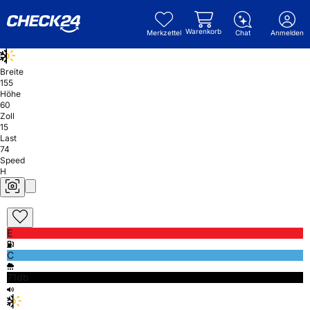
Warenkorb
Merkzettel
Chat
Anmelden
Breite
155
Höhe
60
Zoll
15
Last
74
Speed
H
E
C
71db