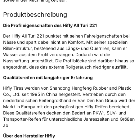
Verwendung
Ganzjahresreifen
Modellname
All Turi 221
Produktbeschreibung
Fahrzeugart
PKW & SUV
Die Profileigenschaften des Hifly All Turi 221
Der Hifly All Turi 221 punktet mit seinen Fahreigenschaften bei
Weitere Eigenschaften
Nässe und spart dabei nicht an Komfort. Mit seiner speziellen
Rillen-Struktur, bestehend aus Längs- und Querrillen, kann er
Schlauchtyp
TL
Wasser aus dem Profil verdrängen. Dadurch wird die
Nasshaftung unterstützt. Die Profilblöcke sind darüber hinaus so
Zustand
Neureifen
angeordnet, dass das externe Rollgeräusch niedriger ausfällt.
Qualitätsreifen mit langjähriger Erfahrung
M+S
Ja
Hifly Tires werden von Shandong Hengfeng Rubber and Plastic
EU Label
Co., Ltd. seit 1995 in China hergestellt. Vertrieben durch den
niederländischen Reifengroßhändler Van Den Ban Group wird der
Markt in Europa mit den preisgünstigen Hifly-Reifen bereichert.
Effizienz
E
Diese Qualitätsreifen decken den Bedarf an PKW-, SUV- und
Transporter-Reifen für unterschiedliche Jahreszeiten und Größen
Nasshaftung
C
ab.
Über den Hersteller Hifly
Rollgeräusch (Klasse)
B