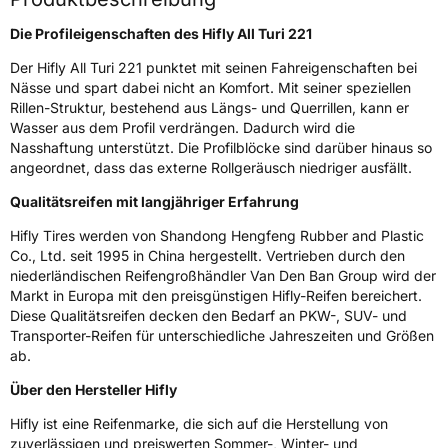
Fahrzeugart
PKW & SUV
Die Profileigenschaften des Hifly All Turi 221
Der Hifly All Turi 221 punktet mit seinen Fahreigenschaften bei
Weitere Eigenschaften
Nässe und spart dabei nicht an Komfort. Mit seiner speziellen
Rillen-Struktur, bestehend aus Längs- und Querrillen, kann er
Schlauchtyp
TL
Wasser aus dem Profil verdrängen. Dadurch wird die
Nasshaftung unterstützt. Die Profilblöcke sind darüber hinaus so
Zustand
Neureifen
angeordnet, dass das externe Rollgeräusch niedriger ausfällt.
Qualitätsreifen mit langjähriger Erfahrung
M+S
Ja
Hifly Tires werden von Shandong Hengfeng Rubber and Plastic
EU Label
Co., Ltd. seit 1995 in China hergestellt. Vertrieben durch den
niederländischen Reifengroßhändler Van Den Ban Group wird der
Markt in Europa mit den preisgünstigen Hifly-Reifen bereichert.
Effizienz
E
Diese Qualitätsreifen decken den Bedarf an PKW-, SUV- und
Transporter-Reifen für unterschiedliche Jahreszeiten und Größen
Nasshaftung
C
ab.
Über den Hersteller Hifly
Rollgeräusch (Klasse)
B
Hifly ist eine Reifenmarke, die sich auf die Herstellung von
Rollgeräusch (dB)
71
zuverlässigen und preiswerten Sommer-, Winter- und