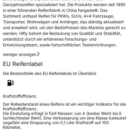
Ganzjahresreifen spezialisiert hat. Die Produkte werden seit 1995
Fahrzeugklasse
C1
in einer führenden Reifenfabrik in China hergestellt. Das
Sortiment umfasst Reifen für PKWs, SUVs, 4x4-Fahrzeuge,
3PMSF / Schneeflockensymbol / Alpine-Symbol
Ja
Transporter, Wohnwägen und Anhänger, das ständig aktualisiert
und erweitert wird, um den Bedürfnissen des Marktes gerecht zu
werden. Hifly betont die Bedeutung von Qualität und Stabilität,
Eisgrip
Nein
unterstützt durch ein erfahrenes Forschungs- und
EPREL ID
496757
Entwicklungsteam, sowie fortschrittlichen Testeinrichtungen.
Allgemeine Produktsicherheit (GPSR)
weniger anzeigen
EU Reifenlabel
Herstellerkontakt
Shandong Changfeng Tire Co. LTD, YongAn
Street Guangrao County Dongying City
Die Bestandteile des EU Reifenlabels im Überblick
Shandong Province China,
liu.yang@hengfengtires.com
Verantwortliche
SHG Consulting, YongAn Street Guangrao
in der EU
County Dongying City Shandong Province
Kraftstoffeffizienz
China, liu.yang@hengfengtires.com
Der Rollwiderstand eines Reifens ist ein wichtiger Indikator für die
Kraftstoffeffizienz.
Die Einstufung erfolgt in fünf Klassen: von A (bester Wert) bis E
(schlechtester Wert). Eine Verbesserung um eine Klasse bedeutet
ungefähr eine Einsparung von 0,1 Liter Kraftstoff auf 100
Kilometer.