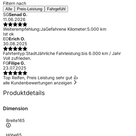
Filtern nach
Alle
Preis-Leistung
Fahrgefühl
SG
Senad G.
11.06.2026
Weiterempfehlung:
Ja
Gefahrene Kilometer:
5.000 km
Ist ok
EO
Erich O.
30.08.2025
Fahrtentyp:
Stadt
Jährliche Fahrleistung:
bis 6.000 km / Jahr
Voll zufrieden.
FG
Filipe G.
23.07.2025
Top Reifen, Preis Leistung sehr gut 👍
alle Kundenbewertungen anzeigen
Produktdetails
Dimension
Breite
165
Höhe
65