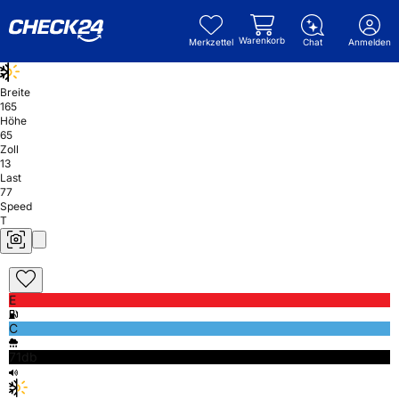
Warenkorb
Merkzettel
Chat
Anmelden
Breite
165
Höhe
65
Zoll
13
Last
77
Speed
T
E
C
71db