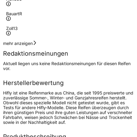
Bauart
R
Zoll
13
Geschwindigkeitsindex
T
mehr anzeigen
Redaktionsmeinungen
Höchstgeschwindigkeit
190 km/h
Aktuell liegen uns keine Redaktionsmeinungen für diesen Reifen
Lastindex
77
vor.
Höchstlast
412 kg
Herstellerbewertung
Gewicht (in kg)
6,3 kg
Hifly ist eine Reifenmarke aus China, die seit 1995 preiswerte und
zuverlässige Sommer-, Winter- und Ganzjahresreifen herstellt.
Obwohl dieses spezielle Modell nicht getestet wurde, gibt es
Generelle Merkmale
Tests für andere Hifly-Modelle. Diese Reifen überzeugen durch
ihren günstigen Preis und ihre guten Leistungen auf verschneiter
Fahrzeugtyp
PKW
Fahrbahn, weisen jedoch Schwächen bei Nässe und Trockenheit
sowie in der Nachhaltigkeit auf.
Verwendung
Ganzjahresreifen
Modellname
All Turi 221
Produktbeschreibung