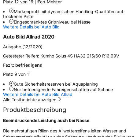
Platz 12 von 16 | €co-Meister
Fahrzeugart
PKW & SUV
Markenprofil mit dynamischen Handling-Qualitäten auf
trockener Piste
Eingeschränktes Gripniveau bei Nässe
Weitere Eigenschaften
Weitere Details bei Auto Bild
Schlauchtyp
TL
Auto Bild Allrad 2020
Ausgabe (12/2020)
Zustand
Neureifen
Getesteter Reifen:
Kumho Solus 4S HA32 215/60 R16 99V
M+S
Ja
Fazit:
befriedigend
Platz 9 von 11
EU Label
Gute Sicherheitsreserven bei Aquaplaning
Effizienz
D
Nur befriedigende Fahreigenschaften auf Schnee
Weitere Details bei Auto Bild Allrad
Alle Testberichte anzeigen
Nasshaftung
B
Produktbeschreibung
Rollgeräusch (Klasse)
B
Beeindruckende Leistung auch bei Nässe
Die mehrstufigen Rillen des Allwetterreifens leiten Wasser und
Rollgeräusch (dB)
71
Schneematsch effektiv zu den Seiten ab, wodurch das Risiko von