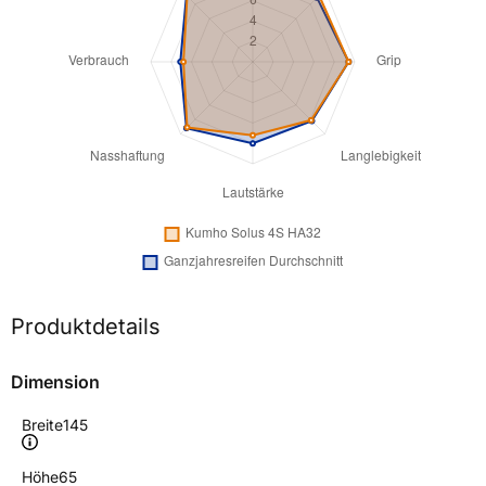
Produktdetails
Dimension
Breite
145
Höhe
65