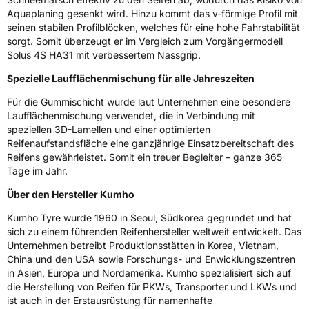
Fahrzeugklasse
C1
Aquaplaning gesenkt wird. Hinzu kommt das v-förmige Profil mit
seinen stabilen Profilblöcken, welches für eine hohe Fahrstabilität
sorgt. Somit überzeugt er im Vergleich zum Vorgängermodell
3PMSF / Schneeflockensymbol / Alpine-Symbol
Ja
Solus 4S HA31 mit verbessertem Nassgrip.
EPREL ID
1555840
Spezielle Laufflächenmischung für alle Jahreszeiten
Für die Gummischicht wurde laut Unternehmen eine besondere
Allgemeine Produktsicherheit (GPSR)
Laufflächenmischung verwendet, die in Verbindung mit
speziellen 3D-Lamellen und einer optimierten
Herstellerkontakt
Kumho Tire Europe GmbH, KUMHO TIRE
Reifenaufstandsfläche eine ganzjährige Einsatzbereitschaft des
EUROPE GmbH Strahlenberger Str. 110-112
D-63067 Offenbach Germany, kumhotire.de,
Reifens gewährleistet. Somit ein treuer Begleiter – ganze 365
technik@kumhotire.de
Tage im Jahr.
Über den Hersteller Kumho
Kumho Tyre wurde 1960 in Seoul, Südkorea gegründet und hat
sich zu einem führenden Reifenhersteller weltweit entwickelt. Das
Unternehmen betreibt Produktionsstätten in Korea, Vietnam,
China und den USA sowie Forschungs- und Enwicklungszentren
in Asien, Europa und Nordamerika. Kumho spezialisiert sich auf
die Herstellung von Reifen für PKWs, Transporter und LKWs und
ist auch in der Erstausrüstung für namenhafte