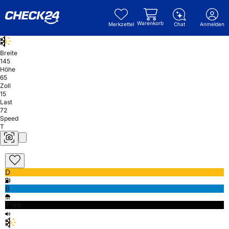
Warenkorb
Merkzettel
Chat
Anmelden
Breite
145
Höhe
65
Zoll
15
Last
72
Speed
T
D
B
71db