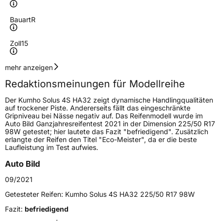
Bauart
R
Zoll
15
Geschwindigkeitsindex
T
mehr anzeigen
Redaktionsmeinungen für Modellreihe
Höchstgeschwindigkeit
190 km/h
Der Kumho Solus 4S HA32 zeigt dynamische Handlingqualitäten
Lastindex
72
auf trockener Piste. Andererseits fällt das eingeschränkte
Gripniveau bei Nässe negativ auf. Das Reifenmodell wurde im
Auto Bild Ganzjahresreifentest 2021 in der Dimension 225/50 R17
Höchstlast
355 kg
98W getestet; hier lautete das Fazit "befriedigend". Zusätzlich
erlangte der Reifen den Titel "Eco-Meister", da er die beste
Gewicht (in kg)
5,56 kg
Laufleistung im Test aufwies.
Auto Bild
Generelle Merkmale
09/2021
Fahrzeugtyp
PKW
Getesteter Reifen:
Kumho Solus 4S HA32 225/50 R17 98W
Verwendung
Ganzjahresreifen
Fazit:
befriedigend
Modellname
Solus 4S HA32