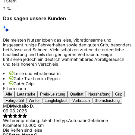
1 Stern
2 %
Das sagen unsere Kunden
Die meisten Nutzer loben das leise, vibrationsarme und
insgesamt ruhige Fahrverhalten sowie den guten Grip, besonders
bei Nässe und Schnee. Viele schätzen zudem die ordentliche
Laufleistung und teils den geringeren Verbrauch. Einige
kritisieren jedoch ein deutlich wahrnehmbares Abrollgeräusch
und teils höheren Verschleiß.
Leise und vibrationsarm
Gute Traktion im Regen
Guter Grip
Filtern nach
Alle
Lautstärke
Preis-Leistung
Qualität
Nasshaftung
Grip
Fahrgefühl
Winter
Langlebigkeit
Verbrauch
Bremsleistung
MD
Mykhailo D.
09.08.2026
Weiterempfehlung:
Ja
Fahrtentyp:
Autobahn
Gefahrene
Kilometer:
10.000 km
Die Reifen sind leise
PC
Peter János C.