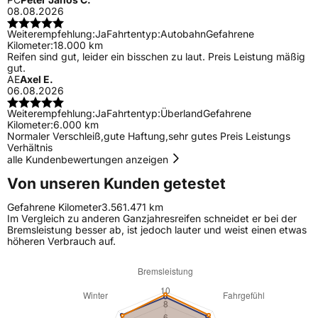
08.08.2026
Weiterempfehlung:
Ja
Fahrtentyp:
Autobahn
Gefahrene
Kilometer:
18.000 km
Reifen sind gut, leider ein bisschen zu laut. Preis Leistung mäßig
gut.
AE
Axel E.
06.08.2026
Weiterempfehlung:
Ja
Fahrtentyp:
Überland
Gefahrene
Kilometer:
6.000 km
Normaler Verschleiß,gute Haftung,sehr gutes Preis Leistungs
Verhältnis
alle Kundenbewertungen anzeigen
Von unseren Kunden getestet
Gefahrene Kilometer
3.561.471 km
Im Vergleich zu anderen Ganzjahresreifen schneidet er bei der
Bremsleistung besser ab, ist jedoch lauter und weist einen etwas
höheren Verbrauch auf.